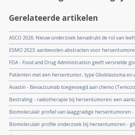
Gerelateerde artikelen
ASCO 2026: Nieuw onderzoek benadrukt de rol van leefs
behandelstrategieën in de kankerzorg.
ESMO 2023: aanbevolen abstracten voor hersentumore
oncologen en wetenschappers
FDA - Food and Drug Administration geeft versnelde g
Granulocyte Macrophage Colony Stimulating Factor (GM
Patienten met een hersentumor, type Glioblastoma en 
neuroblastoom in het bot of het beenmerg
een EGFRvIII mutatie lijken baat te hebben met AMG 595
Avastin - Bevacizumab toegevoegd aan chemo (Temozol
ziekte
geeft zelfs slechtere overall overleving op 1 jaar bij e
Bestraling - radiotherapie bij hersentumoren: een aantal
hersentumor Glioblastoma
Biomoleculair profiel van laaggradige hersentumoren -
oligodendrogliomas en oligoastrocytomas - ontrafelt e
Biomoleculair profile onderzoek bij hersentumoren - g
duidelijke prognose op overlevingskansen
wezenlijk verschil in behandelingsresultaten blijkt uit t