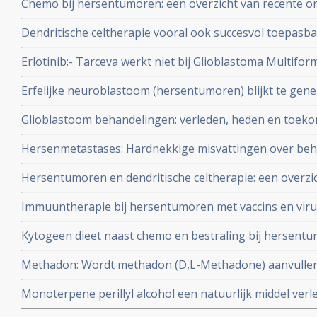
Chemo bij hersentumoren: een overzicht van recente on
name over Temodal - Temolzolomide
Dendritische celtherapie vooral ook succesvol toepasb
Erlotinib:- Tarceva werkt niet bij Glioblastoma Multiform
gerandomiseerde fase II studie (ruim 100 deelnemers). S
Erfelijke neuroblastoom (hersentumoren) blijkt te ge
maandengrens van overleving.
ALK medicijn gebaseerd op de specifieke kiembaan mut
Glioblastoom behandelingen: verleden, heden en toeko
1
hersentumoren van het type Glioblastoma te behandele
Hersenmetastases: Hardnekkige misvattingen over beha
genmutaties tot vormen van immuuntherapie
het hoofd - de hersenen (chirurgie en/of radiotherapie
Hersentumoren en dendritische celtherapie: een overzi
verkeerd worden behandeld en heeft grote gevolgen voo
en belangrijke studies copy 1
Immuuntherapie bij hersentumoren met vaccins en vir
Disease Virus. Een overzicht van recente ontwikkelingen
Kytogeen dieet naast chemo en bestraling bij hersentum
onderzocht in Erasmus medisch centrum copy 1
Methadon: Wordt methadon (D,L-Methadone) aanvulle
en bestraling de genezende behandeling voor hersent
Monoterpene perillyl alcohol een natuurlijk middel verl
ziektevrije tijd bij hersentumoren Glioblastoma hoog sign