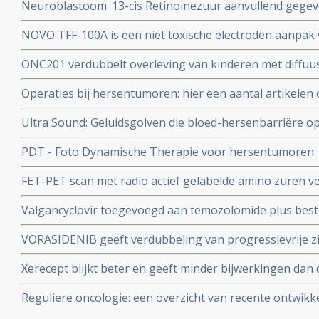
Neuroblastoom: 13-cis Retinoinezuur aanvullend gege
glioblastoma copy 1
myeloablatieve therapie (ABMT) verbetert de langjarige
NOVO TFF-100A is een niet toxische electroden aanpak
kinderen met een Neuroblastoom graad 3 en 4 tot 100 
spectaculair betere resultaten dan chemo.
ONC201 verdubbelt overleving van kinderen met diffuus
diffuus intrinsiek ponsglioom (DIPG) en ONC201 wordt n
Operaties bij hersentumoren: hier een aantal artikelen
patienten met deze vormen van hersentumoren
chirurgie bij hersentumoren bij elkaar gezet.
Ultra Sound: Geluidsgolven die bloed-hersenbarriëre 
overleving bij patiënten met hersentumoren van het ty
PDT - Foto Dynamische Therapie voor hersentumoren: e
recente ontwikkelingen. Scroll in linkerkolom voor arti
FET-PET scan met radio actief gelabelde amino zuren ve
en uiteindelijk ook effect van behandelingen van herse
Valgancyclovir toegevoegd aan temozolomide plus best
de MET scan
glioblastoma verbetert overall overleving met 11 maan
VORASIDENIB geeft verdubbeling van progressievrije zi
patienten met een laaggradige hersentumor type olig
Xerecept blijkt beter en geeft minder bijwerkingen dan
met een IDH1/2-mutatie in vergelijking met placebo
bij behandelingen van hersentumoren.
Reguliere oncologie: een overzicht van recente ontwikk
in de reguliere oncologie