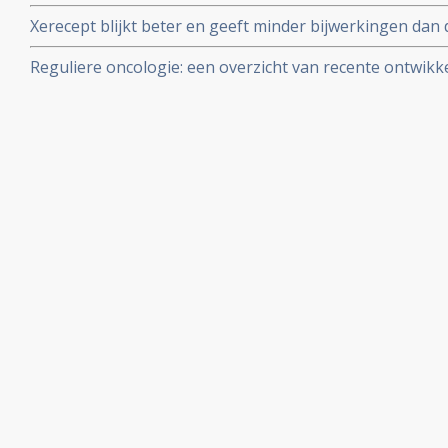
patienten met een laaggradige hersentumor type olig
Xerecept blijkt beter en geeft minder bijwerkingen dan
met een IDH1/2-mutatie in vergelijking met placebo
bij behandelingen van hersentumoren.
Reguliere oncologie: een overzicht van recente ontwikk
in de reguliere oncologie