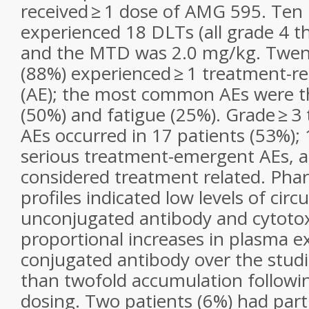
received ≥ 1 dose of AMG 595. Ten 
experienced 18 DLTs (all grade 4 
and the MTD was 2.0 mg/kg. Twent
(88%) experienced ≥ 1 treatment-re
(AE); the most common AEs were 
(50%) and fatigue (25%). Grade ≥ 3
AEs occurred in 17 patients (53%);
serious treatment-emergent AEs, 
considered treatment related. Pha
profiles indicated low levels of circ
unconjugated antibody and cytotox
proportional increases in plasma e
conjugated antibody over the studi
than twofold accumulation follow
dosing. Two patients (6%) had part