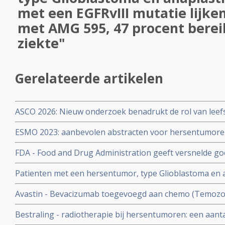
met een EGFRvIII mutatie lijke
met AMG 595, 47 procent berei
ziekte"
Gerelateerde artikelen
ASCO 2026: Nieuw onderzoek benadrukt de rol van leefs
behandelstrategieën in de kankerzorg.
ESMO 2023: aanbevolen abstracten voor hersentumore
oncologen en wetenschappers
FDA - Food and Drug Administration geeft versnelde g
Granulocyte Macrophage Colony Stimulating Factor (GM
Patienten met een hersentumor, type Glioblastoma en 
neuroblastoom in het bot of het beenmerg
een EGFRvIII mutatie lijken baat te hebben met AMG 595
Avastin - Bevacizumab toegevoegd aan chemo (Temozol
ziekte
geeft zelfs slechtere overall overleving op 1 jaar bij e
Bestraling - radiotherapie bij hersentumoren: een aantal
hersentumor Glioblastoma