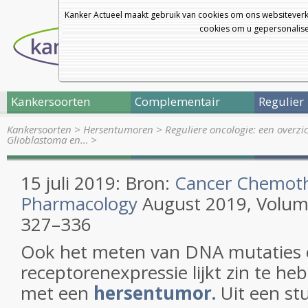
Kanker Actueel maakt gebruik van cookies om ons websiteverk
cookies om u gepersonalisee
Kankersoorten
Complementair
Regulier
Kankersoorten
>
Hersentumoren
>
Reguliere oncologie: een overz
Glioblastoma en…
>
15 juli 2019: Bron:
Cancer Chemot
Pharmacology
August 2019
, Volu
327–336
Ook het meten van DNA mutaties
receptorenexpressie lijkt zin te h
met een
hersentumor.
Uit een st