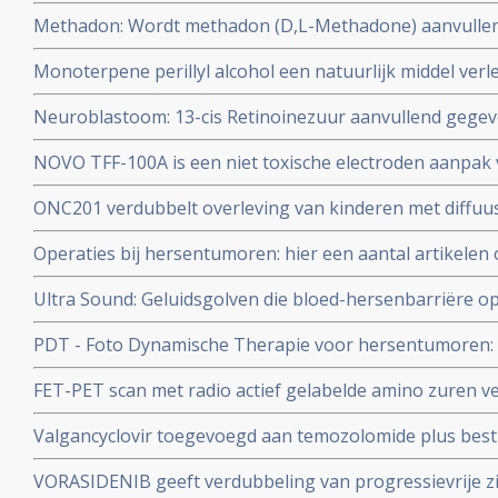
onderzocht in Erasmus medisch centrum copy 1
Methadon: Wordt methadon (D,L-Methadone) aanvulle
en bestraling de genezende behandeling voor hersent
Monoterpene perillyl alcohol een natuurlijk middel verl
ziektevrije tijd bij hersentumoren Glioblastoma hoog sign
Neuroblastoom: 13-cis Retinoinezuur aanvullend gege
glioblastoma copy 1
myeloablatieve therapie (ABMT) verbetert de langjarige
NOVO TFF-100A is een niet toxische electroden aanpak
kinderen met een Neuroblastoom graad 3 en 4 tot 100 
spectaculair betere resultaten dan chemo.
ONC201 verdubbelt overleving van kinderen met diffuus
diffuus intrinsiek ponsglioom (DIPG) en ONC201 wordt n
Operaties bij hersentumoren: hier een aantal artikelen
patienten met deze vormen van hersentumoren
chirurgie bij hersentumoren bij elkaar gezet.
Ultra Sound: Geluidsgolven die bloed-hersenbarriëre 
overleving bij patiënten met hersentumoren van het ty
PDT - Foto Dynamische Therapie voor hersentumoren: e
recente ontwikkelingen. Scroll in linkerkolom voor arti
FET-PET scan met radio actief gelabelde amino zuren ve
en uiteindelijk ook effect van behandelingen van herse
Valgancyclovir toegevoegd aan temozolomide plus best
de MET scan
glioblastoma verbetert overall overleving met 11 maan
VORASIDENIB geeft verdubbeling van progressievrije zi