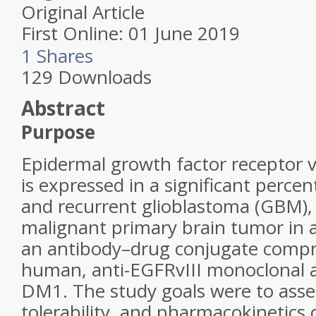
Original Article
First Online:
01 June 2019
1
Shares
129
Downloads
Abstract
Purpose
Epidermal growth factor receptor va
is expressed in a significant perce
and recurrent glioblastoma (GBM)
malignant primary brain tumor in 
an antibody–drug conjugate compri
human, anti-EGFRvIII monoclonal a
DM1. The study goals were to asses
tolerability, and pharmacokinetics