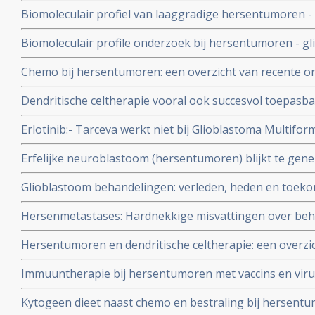
Biomoleculair profiel van laaggradige hersentumoren -
oligodendrogliomas en oligoastrocytomas - ontrafelt e
Biomoleculair profile onderzoek bij hersentumoren - g
duidelijke prognose op overlevingskansen
wezenlijk verschil in behandelingsresultaten blijkt uit t
Chemo bij hersentumoren: een overzicht van recente on
name over Temodal - Temolzolomide
Dendritische celtherapie vooral ook succesvol toepasb
Erlotinib:- Tarceva werkt niet bij Glioblastoma Multiform
gerandomiseerde fase II studie (ruim 100 deelnemers). S
Erfelijke neuroblastoom (hersentumoren) blijkt te ge
maandengrens van overleving.
ALK medicijn gebaseerd op de specifieke kiembaan mut
Glioblastoom behandelingen: verleden, heden en toeko
1
hersentumoren van het type Glioblastoma te behandele
Hersenmetastases: Hardnekkige misvattingen over beha
genmutaties tot vormen van immuuntherapie
het hoofd - de hersenen (chirurgie en/of radiotherapie
Hersentumoren en dendritische celtherapie: een overzi
verkeerd worden behandeld en heeft grote gevolgen voo
en belangrijke studies copy 1
Immuuntherapie bij hersentumoren met vaccins en vir
Disease Virus. Een overzicht van recente ontwikkelingen
Kytogeen dieet naast chemo en bestraling bij hersentum