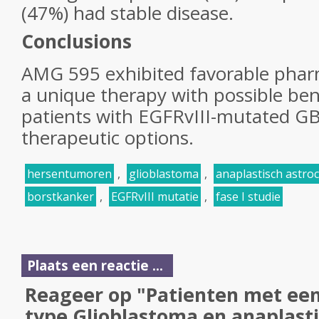
(47%) had stable disease.
Conclusions
AMG 595 exhibited favorable pharm
a unique therapy with possible ben
patients with EGFRvIII-mutated GB
therapeutic options.
hersentumoren
,
glioblastoma
,
anaplastisch astro
borstkanker
,
EGFRvIII mutatie
,
fase I studie
Plaats een reactie ...
Reageer op "Patienten met ee
type Glioblastoma en anaplast