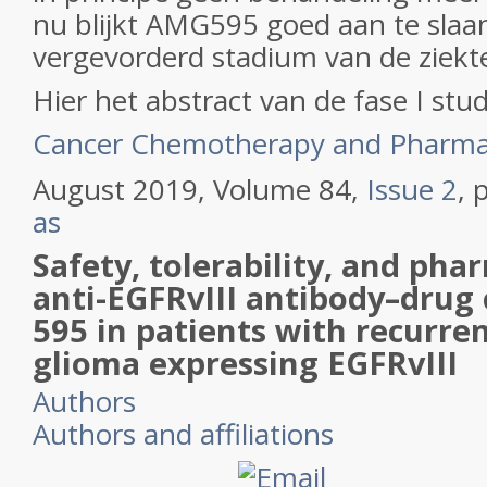
nu blijkt AMG595 goed aan te slaan,
vergevorderd stadium van de ziekt
Hier het abstract van de fase I stu
Cancer Chemotherapy and Pharma
August 2019
,
Volume 84,
Issue 2
,
as
Safety, tolerability, and pha
anti-EGFRvIII antibody–dru
595 in patients with recurre
glioma expressing EGFRvIII
Authors
Authors and affiliations