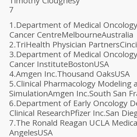
Timothy Cloughesy
7
1.
Department of Medical Oncolog
Cancer Centre
Melbourne
Australia
2.
TriHealth Physician Partners
Cinc
3.
Department of Medical Oncolog
Cancer Institute
Boston
USA
4.
Amgen Inc.
Thousand Oaks
USA
5.
Clinical Pharmacology Modeling 
Simulation
Amgen Inc.
South San Fr
6.
Department of Early Oncology 
Clinical Research
Pfizer Inc.
San Die
7.
The Ronald Reagan UCLA Medica
Angeles
USA