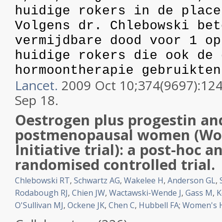
huidige rokers in de place
Volgens dr. Chlebowski bet
vermijdbare dood voor 1 op
huidige rokers die ook de 
hormoontherapie gebruikten
Lancet.
2009 Oct 10;374(9697):12
Sep 18.
Oestrogen plus progestin and
postmenopausal women (Wo
Initiative trial): a post-hoc a
randomised controlled trial.
Chlebowski RT
,
Schwartz AG
,
Wakelee H
,
Anderson GL
,
Rodabough RJ
,
Chien JW
,
Wactawski-Wende J
,
Gass M
,
K
O'Sullivan MJ
,
Ockene JK
,
Chen C
,
Hubbell FA
;
Women's He