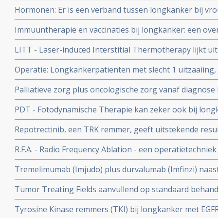
zuurstoftherapie aanvullend op chemo geeft uitsteken
Hormonen: Er is een verband tussen longkanker bij vr
overall overleving (42 maanden) bij patienten met gevor
Na 5 jaar bleken vrouwen uit de hormoongroep een grot
longkanker copy 1 copy 1
Immuuntherapie en vaccinaties bij longkanker: een over
hebben dan vrouwen die geen hormonen gebruikten. 67
en artikelen en recente ontwikkelingen.
longkankerpatienten.
LITT - Laser-induced Interstitial Thermotherapy lijkt u
longkanker met gebruikmaking van uiterst fijne appara
Operatie: Longkankerpatienten met slecht 1 uitzaaiing
tumor voor tumor wordt aangepakt. Dus niet alles tegeli
geopereerd moeten worden en zijn genezend te behande
Palliatieve zorg plus oncologische zorg vanaf diagnose 
analyse
tot langere overleving, betere kwaliteit van leven, bet
PDT - Fotodynamische Therapie kan zeker ook bij long
psychosociale gesteldheid in vergelijking met alleen s
behandeling zijn
Repotrectinib, een TRK remmer, geeft uitstekende resul
gevorderde niet-kleincellige longkanker (Respons van 
R.F.A. - Radio Frequency Ablation - een operatietechni
solide tumoren met een ROS1-fusie copy 1
vernietigd door hitte via holle naalden is ook met succes
Tremelimumab (Imjudo) plus durvalumab (Imfinzi) naas
longkankertumoren.
chemotherapie verbetert ziekte progressievrije tijd en o
Tumor Treating Fields aanvullend op standaard behande
met vergevorderde longkanker en krijgt goedkeuring v
in vergeliking met alleen standaard behandeling bij pati
Tyrosine Kinase remmers (TKI) bij longkanker met EGFR
longkanker, bewijst fase 3 studie LUNAR