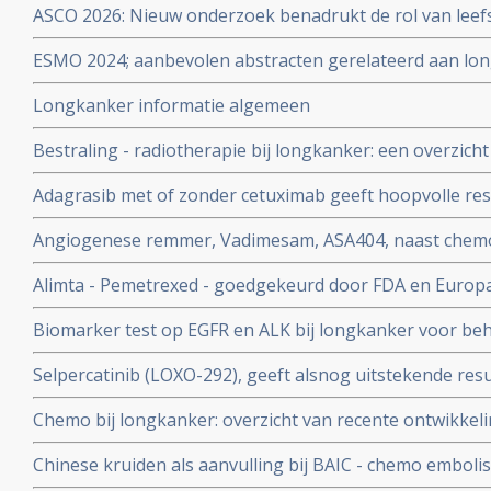
ASCO 2026: Nieuw onderzoek benadrukt de rol van leefs
behandelstrategieën in de kankerzorg.
ESMO 2024; aanbevolen abstracten gerelateerd aan lon
specialisten en oncologen wereldwijd
Longkanker informatie algemeen
Bestraling - radiotherapie bij longkanker: een overzich
en belangrijke artikelen bij elkaar gezet. Update 15 apri
Adagrasib met of zonder cetuximab geeft hoopvolle res
darmkanker met gemuteerde KRAS G12C copy 1
Angiogenese remmer, Vadimesam, ASA404, naast chemo,
effect bij longkanker, aldus fase 3 studie resultaten
Alimta - Pemetrexed - goedgekeurd door FDA en Europa 
longkanker als onderhoudstherapie. Pointbreak fase 3 
Biomarker test op EGFR en ALK bij longkanker voor beha
wegens falen van Alimta
kosteneffectief in gewonnen levensjaren en kwaliteit va
Selpercatinib (LOXO-292), geeft alsnog uitstekende resu
eerst chemo en dan pas biomarkertest. copy 1
respons) met langdurende remissies bij zwaar voorbeha
Chemo bij longkanker: overzicht van recente ontwikkeli
niet-kleincellige longkanker met ook hersenuitzaaiinge
Chinese kruiden als aanvulling bij BAIC - chemo embolis
geeft significant betere overleving - verdubbeling van 