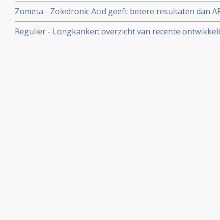
artikelen van verschillende TKI remmers.
Zometa - Zoledronic Acid geeft betere resultaten dan A
botproblemen (breuken bv.), langere tijd tot eerste bo
Regulier - Longkanker: overzicht van recente ontwikkel
vermindert significant de botpijn bij in bot uitgezaaide
artikelen binnen reguliere oncologie voor longkanker.