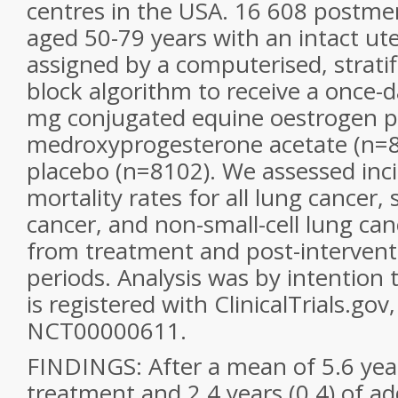
centres in the USA. 16 608 post
aged 50-79 years with an intact u
assigned by a computerised, strati
block algorithm to receive a once-da
mg conjugated equine oestrogen p
medroxyprogesterone acetate (n=8
placebo (n=8102). We assessed inc
mortality rates for all lung cancer, 
cancer, and non-small-cell lung can
from treatment and post-intervent
periods. Analysis was by intention t
is registered with ClinicalTrials.go
NCT00000611.
FINDINGS: After a mean of 5.6 year
treatment and 2.4 years (0.4) of ad