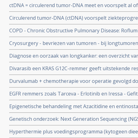
ctDNA = circulerend tumor-DNA meet en voorspelt al of
procent naar 51 procent, aldus gerandomiseerde studie
kankercellen bij patienten met niet-kleincellige longkan
Circulerend tumor-DNA (ctDNA) voorspelt ziekteprogress
operatieve behandeling
kleincellige longkanker (EGFR - mutatie) die worden be
COPD - Chronic Obstructive Pulmonary Disease: Roflumil
tyrosinekinaseremmers
COPD patiënten aldus fase III studie bij 1411 COPD pat
Cryosurgery - bevriezen van tumoren - bij longtumoren
hoopgevend.
Diagnose en oorzaak van longkanker: een overzicht van
ontwikkelingen. Scroll in linkerkolom voor artikelen
Divarasib een KRAS G12C-remmer geeft uitstekende res
ziekteprogressievrije tijd en overall overleving bij patie
Durvalumab + chemotherapie voor operatie gevolgd do
longkanker in vergelijking met sotorasib en adagrasib
chemo geeft meer complete remissies bij patiënten met 
EGFR remmers zoals Tarceva - Erlotinib en Iressa - Gefit
longkanker
artikelen en recente ontwikkelingen.
Epigenetische behandeling met Azacitidine en entinosta
goede resultaten bij uitbehandelde patienten met niet-k
Genetisch onderzoek: Next Generation Sequencing (NG
betere en gerichtere behandeling geven copy 1
Hyperthermie plus voedingsprogramma (kytogeen dieet