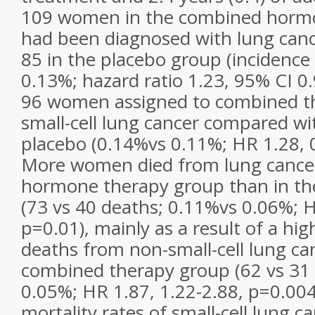
109 women in the combined horm
had been diagnosed with lung can
85 in the placebo group (incidence
0.13%; hazard ratio 1.23, 95% CI 0.
96 women assigned to combined t
small-cell lung cancer compared wi
placebo (0.14%vs 0.11%; HR 1.28, 0
More women died from lung cance
hormone therapy group than in th
(73 vs 40 deaths; 0.11%vs 0.06%; H
p=0.01), mainly as a result of a hi
deaths from non-small-cell lung ca
combined therapy group (62 vs 31
0.05%; HR 1.87, 1.22-2.88, p=0.004
mortality rates of small-cell lung c