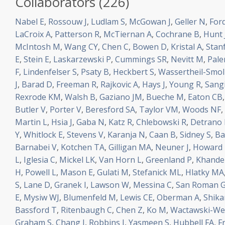
Collaborators (226)
Nabel E
,
Rossouw J
,
Ludlam S
,
McGowan J
,
Geller N
,
For
LaCroix A
,
Patterson R
,
McTiernan A
,
Cochrane B
,
Hunt 
McIntosh M
,
Wang CY
,
Chen C
,
Bowen D
,
Kristal A
,
Stanf
E
,
Stein E
,
Laskarzewski P
,
Cummings SR
,
Nevitt M
,
Pale
F
,
Lindenfelser S
,
Psaty B
,
Heckbert S
,
Wassertheil-Smol
J
,
Barad D
,
Freeman R
,
Rajkovic A
,
Hays J
,
Young R
,
Sang
Rexrode KM
,
Walsh B
,
Gaziano JM
,
Bueche M
,
Eaton CB
Butler V
,
Porter V
,
Beresford SA
,
Taylor VM
,
Woods NF
,
Martin L
,
Hsia J
,
Gaba N
,
Katz R
,
Chlebowski R
,
Detrano 
Y
,
Whitlock E
,
Stevens V
,
Karanja N
,
Caan B
,
Sidney S
,
Ba
Barnabei V
,
Kotchen TA
,
Gilligan MA
,
Neuner J
,
Howard
L
,
Iglesia C
,
Mickel LK
,
Van Horn L
,
Greenland P
,
Khandek
H
,
Powell L
,
Mason E
,
Gulati M
,
Stefanick ML
,
Hlatky MA
S
,
Lane D
,
Granek I
,
Lawson W
,
Messina C
,
San Roman 
E
,
Mysiw WJ
,
Blumenfeld M
,
Lewis CE
,
Oberman A
,
Shika
Bassford T
,
Ritenbaugh C
,
Chen Z
,
Ko M
,
Wactawski-We
Graham S
,
Chang J
,
Robbins J
,
Yasmeen S
,
Hubbell FA
,
F