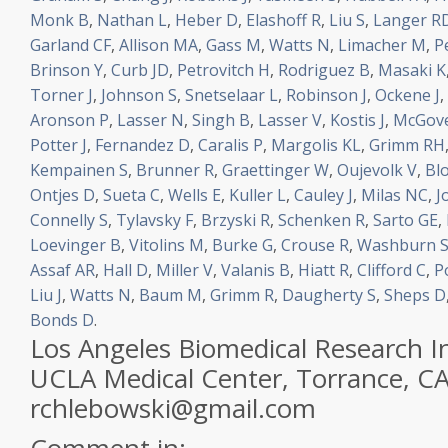
Monk B
,
Nathan L
,
Heber D
,
Elashoff R
,
Liu S
,
Langer R
Garland CF
,
Allison MA
,
Gass M
,
Watts N
,
Limacher M
,
P
Brinson Y
,
Curb JD
,
Petrovitch H
,
Rodriguez B
,
Masaki K
Torner J
,
Johnson S
,
Snetselaar L
,
Robinson J
,
Ockene J
,
Aronson P
,
Lasser N
,
Singh B
,
Lasser V
,
Kostis J
,
McGove
Potter J
,
Fernandez D
,
Caralis P
,
Margolis KL
,
Grimm RH
Kempainen S
,
Brunner R
,
Graettinger W
,
Oujevolk V
,
Bl
Ontjes D
,
Sueta C
,
Wells E
,
Kuller L
,
Cauley J
,
Milas NC
,
J
Connelly S
,
Tylavsky F
,
Brzyski R
,
Schenken R
,
Sarto GE
,
Loevinger B
,
Vitolins M
,
Burke G
,
Crouse R
,
Washburn 
Assaf AR
,
Hall D
,
Miller V
,
Valanis B
,
Hiatt R
,
Clifford C
,
P
Liu J
,
Watts N
,
Baum M
,
Grimm R
,
Daugherty S
,
Sheps D
Bonds D
.
Los Angeles Biomedical Research In
UCLA Medical Center, Torrance, C
rchlebowski@gmail.com