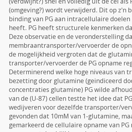
(verdwijnt?) snel en volledig uit de cel als
(omgeving?) wordt verwijderd. Dit op z'n 
binding van PG aan intracellulaire doelen e
heeft. PG heeft structurele kenmerken d
Deze observatie en de veronderstelling d
membraantransporter/vervoerder de opn
de mogelijkheid vergroten dat de glutam
transporter/vervoerder de PG opname regu
Determinerend welke hoge niveaus van t
bezetting door glutamine (geindiceerd d
concentraties glutamine) PG wilde afhou
van de (U-87) cellen testte het idee dat 
wedijveren voor dezelfde transporter/ver
gevonden dat 10mM van 1-glutamine, maa
gemarkeerd de cellulaire opname van PG 