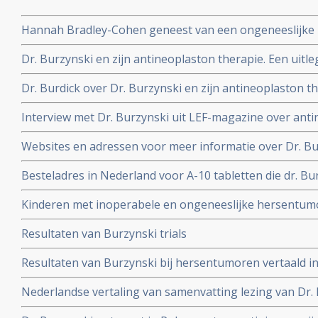
Hannah Bradley-Cohen geneest van een ongeneeslijke
behandelingen van dr. Burzynski, hier Hannah haar erv
Dr. Burzynski en zijn antineoplaston therapie. Een uitle
uit documentaire over dr. Burzynski.
Dr. Burdick over Dr. Burzynski en zijn antineoplaston t
trial met 17 patiënten met hersentumoren met significa
Interview met Dr. Burzynski uit LEF-magazine over ant
levensverlenging en zelfs op genezing
antineoplastontherapie werkt.
Websites en adressen voor meer informatie over Dr. Bur
antineoplastonmethode
Besteladres in Nederland voor A-10 tabletten die dr. Bu
Kinderen met inoperabele en ongeneeslijke hersentu
uitstekend op antineoplaston therapie van dr. Burzynski
Resultaten van Burzynski trials
van fase II studie.
Resultaten van Burzynski bij hersentumoren vertaald i
Nederlandse vertaling van samenvatting lezing van Dr. 