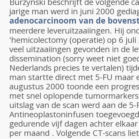
Burzynski beschrijft de volgende c
jarige man werd in juni 2000 gedi
adenocarcinoom van de bovens
meerdere leveruitzaaiingen. Hij on
'hemicolectomy (operatie) op 6 jul
veel uitzaaiingen gevonden in de le
dissemination (sorry weet niet goed
Nederlands precies te vertalen) tij
man startte direct met 5-FU maar 
augustus 2000 toonde een progres
met snel oplopende tumormarkers 
uitslag van de scan werd aan de 5-
Antineoplastoninfusen toegevoegd 
gedurende vijf dagen achter elkaar 
per maand . Volgende CT-scans lie