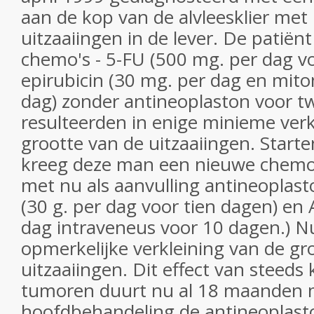
aan de kop van de alvleesklier me
uitzaaiingen in de lever. De patiën
chemo's - 5-FU (500 mg. per dag v
epirubicin (30 mg. per dag en mito
dag) zonder antineoplaston voor t
resulteerden in enige minieme verk
grootte van de uitzaaiingen. Starte
kreeg deze man een nieuwe chemo
met nu als aanvulling antineoplas
(30 g. per dag voor tien dagen) en 
dag intraveneus voor 10 dagen.) N
opmerkelijke verkleining van de gr
uitzaaiingen. Dit effect van steeds
tumoren duurt nu al 18 maanden m
hoofdbehandeling de antineoplast