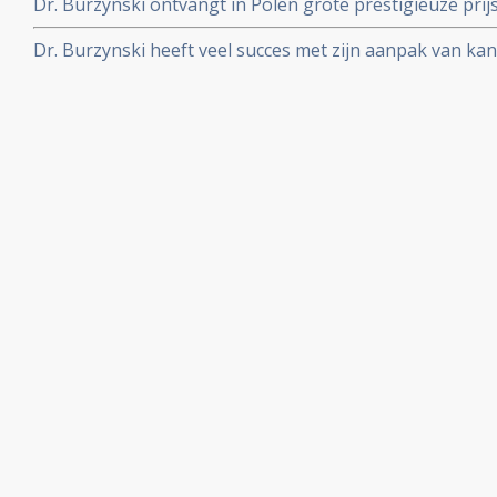
Dr. Burzynski ontvangt in Polen grote prestigieuze pri
in het bestrijden van kanker met zijn antineoplaston th
Dr. Burzynski heeft veel succes met zijn aanpak van kan
belangrijke publicaties over de methode van dr. Burzyn