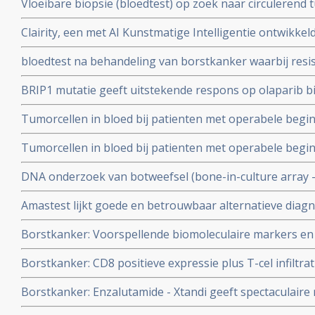
Vloeibare biopsie (bloedtest) op zoek naar circulerend
steeds vaker gebruikte methode bij de preventie, diag
Clairity, een met AI Kunstmatige Intelligentie ontwikkel
borstkanker. Hier een uitleg aan de hand van de literatu
eerder ontstaan van borstkanker in mammografiebeeld
bloedtest na behandeling van borstkanker waarbij resis
officieel erkent als hulpmiddel bij een mammografie
mutaties die soms ontstaan tijdens de behandeling me
BRIP1 mutatie geeft uitstekende respons op olaparib bi
hormoontherapie copy 1
HER2-negatieve borstkanker blijkt uit casestudie
Tumorcellen in bloed bij patienten met operabele beg
voorspellen door betere resultaten noodzaak van radiot
Tumorcellen in bloed bij patienten met operabele beg
vergelijking met geen tumorcellen in bloed.
voorspellen door betere resultaten noodzaak van radiot
DNA onderzoek van botweefsel (bone-in-culture array -
vergelijking met geen tumorcellen in bloed. copy 1
effectieve behandelingen voor botmetastases van bors
Amastest lijkt goede en betrouwbaar alternatieve diagn
tonen grote verschillen
Borstkanker: Voorspellende biomoleculaire markers en
en uitgezaaide borstkanker: een overzichtstudie vanui
Borstkanker: CD8 positieve expressie plus T-cel infiltr
voorspellen als markers een significant verlaagd risico -
Borstkanker: Enzalutamide - Xtandi geeft spectaculaire 
overlijden aan borstkanker, zowel bij ER-HER2 pos als 
negatieve borstkanker (stadium 4) met ook een positie
borstkanker copy 2