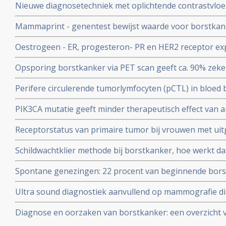
Nieuwe diagnosetechniek met oplichtende contrastvloe
mammografie
Mammaprint - genentest bewijst waarde voor borstkan
worden op bewaard tumorweefsel.
Oestrogeen - ER, progesteron- PR en HER2 receptor expr
procent) zien tussen primaire tumor en uitzaaiingen in
Opsporing borstkanker via PET scan geeft ca. 90% zeke
en heeft groot effect op behandeling en overleving
eventueel recidief van borstkanker.
Perifere circulerende tumorlymfocyten (pCTL) in bloed b
zijn voor HER2-positieve ziekte bij borstkankerpatiënt
PIK3CA mutatie geeft minder therapeutisch effect van a
anti-HER2 medicijnen.
lapatinib, trastuzumab - herceptin en de combinatiebeh
Receptorstatus van primaire tumor bij vrouwen met uit
trastuzumab - herceptin samen
gemiddeld 31 procent (range 20 tot 65 procent bij HER2
Schildwachtklier methode bij borstkanker, hoe werkt da
receptorstatus van de uitzaaiingstumor copy 1
Spontane genezingen: 22 procent van beginnende bor
genezen suggereert een groot langjarige bevolkingso
Ultra sound diagnostiek aanvullend op mammografie d
Noorse vrouwen naar effecten en noodzakelijkheid va
procent extra van verdacht weefsel. Blijkt uit langjarig
Diagnose en oorzaken van borstkanker: een overzicht v
ontwikkelingen.