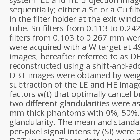
system. LE and HE projection imag
sequentially; either a Sn or a Cu fi
in the filter holder at the exit wind
tube. Sn filters from 0.113 to 0.2
filters from 0.103 to 0.267 mm we
were acquired with a W target at 
images, hereafter referred to as 
reconstructed using a shift-and-ad
DBT images were obtained by weig
subtraction
of the LE and HE imag
factors w(t) that optimally cancel b
two different glandularities were a
mm thick phantoms with 0%, 50%
glandularity. The mean and standar
per-pixel signal intensity (SI) were 