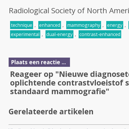
Radiological Society of North Amer
technique
,
enhanced
,
mammography
,
energy
,
experimental
,
dual-energy
,
contrast-enhanced
Plaats een reactie ...
Reageer op "Nieuwe diagnose
oplichtende contrastvloeistof 
standaard mammografie"
Gerelateerde artikelen