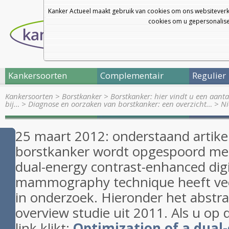
Kanker Actueel maakt gebruik van cookies om ons websiteverk
cookies om u gepersonalisee
Kankersoorten
Complementair
Regulier
Kankersoorten
>
Borstkanker
>
Borstkanker: hier vindt u een aanta
bij…
>
Diagnose en oorzaken van borstkanker: een overzicht…
>
Ni
25 maart 2012: onderstaand artike
borstkanker wordt opgespoord me
dual-energy contrast-enhanced digi
mammography technique heeft vee
in onderzoek. Hieronder het abstra
overview studie uit 2011. Als u op
link klikt:
Optimization of a dual