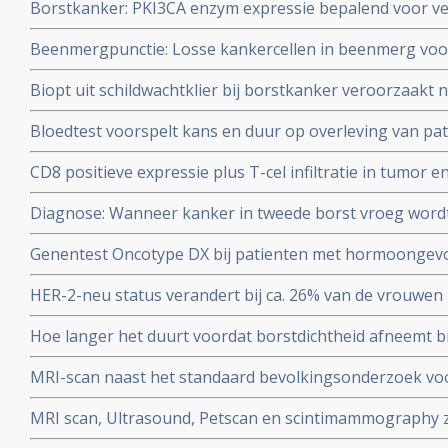
Borstkanker: PKI3CA enzym expressie bepalend voor ve
hormoonreceptor. copy 2
behandeling bij borstkanker en is gerelateerd aan HE
Beenmergpunctie: Losse kankercellen in beenmerg voor
copy 1 copy 1
voor vrouwen met borstkanker met aangetaste lymfkli
Biopt uit schildwachtklier bij borstkanker veroorzaakt ni
behandeling dan ook.
lymfklieren of elders in lichaam dan zonder biopt, aldu
Bloedtest voorspelt kans en duur op overleving van pa
2502 vrouwen.
borstkanker.
CD8 positieve expressie plus T-cel infiltratie in tumor
markers een significant verlaagd risico - 21 tot 57 proce
Diagnose: Wanneer kanker in tweede borst vroeg wordt 
borstkanker, zowel bij ER-HER2 pos als ER neg. vormen
behandeld is de kans op overlijden 27% tot 47% kleiner t
Genentest Oncotype DX bij patienten met hormoongevo
recidief.
Her2 neg.) heeft een directe relatie met wel of geen che
HER-2-neu status verandert bij ca. 26% van de vrouwe
zou standaard ingevoerd moeten worden
van Tamoxifen en Letrazole - Femara en verandert Her
Hoe langer het duurt voordat borstdichtheid afneemt 
naar positief.
hoe groter het risico op ontstaan van borstkanker.
MRI-scan naast het standaard bevolkingsonderzoek voo
en kan vrouwen met dicht borstweefsel helpen tumore
MRI scan, Ultrasound, Petscan en scintimammography z
vaker vals alarm copy 1
vaststellen van borstkanker in vergelijking met een bio