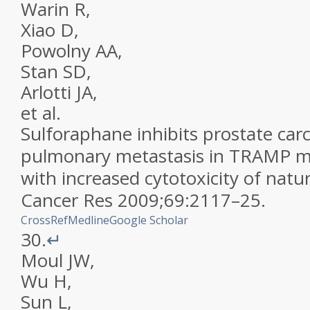
Warin
R
,
Xiao
D
,
Powolny
AA
,
Stan
SD
,
Arlotti
JA
,
et al.
Sulforaphane inhibits prostate car
pulmonary metastasis in TRAMP mi
with increased cytotoxicity of natural
Cancer Res
2009
;
69
:
2117
–
25
.
CrossRef
Medline
Google Scholar
30.
↵
Moul
JW
,
Wu
H
,
Sun
L
,