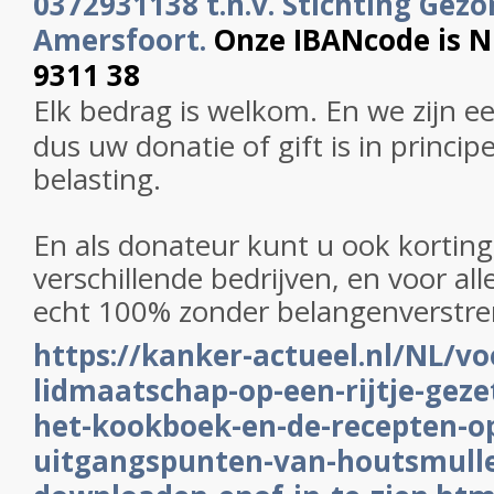
0372931138 t.n.v. Stichting Gezo
Amersfoort.
Onze IBANcode is 
9311 38
Elk bedrag is welkom. En we zijn e
dus uw donatie of gift is in princip
belasting.
En als donateur kunt u ook korting 
verschillende bedrijven, en voor alle
echt 100% zonder belangenverstre
https://kanker-actueel.nl/NL/vo
lidmaatschap-op-een-rijtje-gezet
het-kookboek-en-de-recepten-op
uitgangspunten-van-houtsmulle