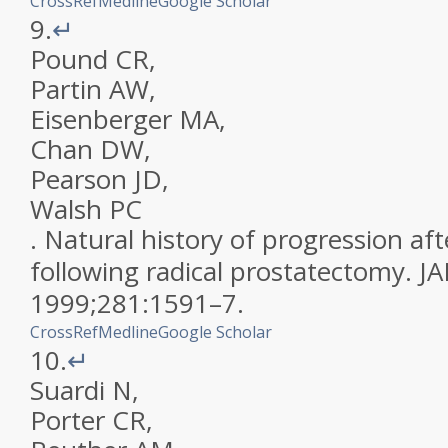
CrossRef
Medline
Google Scholar
9.
↵
Pound
CR
,
Partin
AW
,
Eisenberger
MA
,
Chan
DW
,
Pearson
JD
,
Walsh
PC
.
Natural history of progression aft
following radical prostatectomy
.
J
1999
;
281
:
1591
–
7
.
CrossRef
Medline
Google Scholar
10.
↵
Suardi
N
,
Porter
CR
,