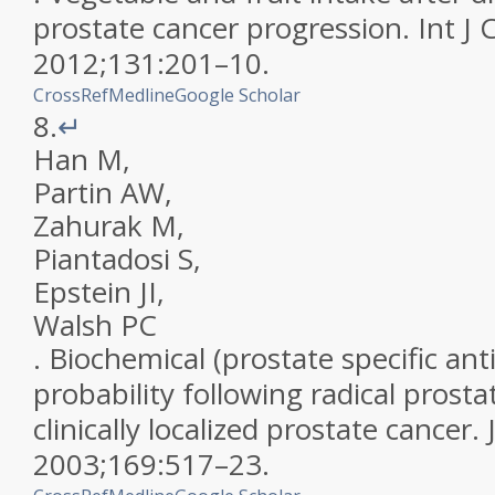
prostate cancer progression
.
Int J 
2012
;
131
:
201
–
10
.
CrossRef
Medline
Google Scholar
8.
↵
Han
M
,
Partin
AW
,
Zahurak
M
,
Piantadosi
S
,
Epstein
JI
,
Walsh
PC
.
Biochemical (prostate specific ant
probability following radical prost
clinically localized prostate cancer
.
2003
;
169
:
517
–
23
.