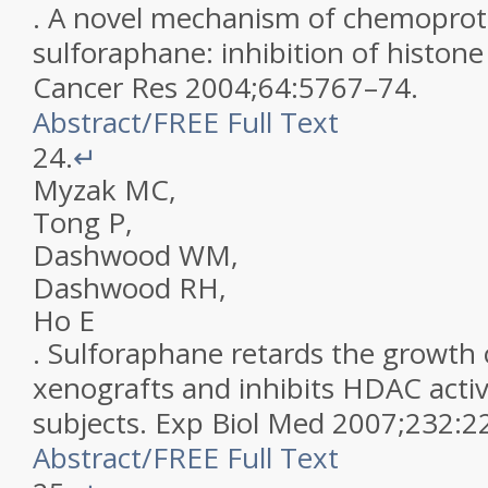
.
A novel mechanism of chemoprot
sulforaphane: inhibition of histone
Cancer Res
2004
;
64
:
5767
–
74
.
Abstract
/
FREE
Full Text
24.
↵
Myzak
MC
,
Tong
P
,
Dashwood
WM
,
Dashwood
RH
,
Ho
E
.
Sulforaphane retards the growth
xenografts and inhibits HDAC acti
subjects
.
Exp Biol Med
2007
;
232
:
2
Abstract
/
FREE
Full Text