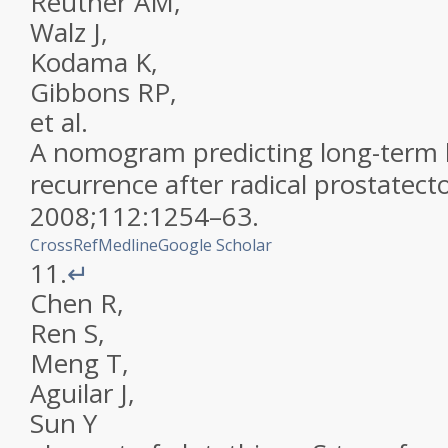
Reuther
AM
,
Walz
J
,
Kodama
K
,
Gibbons
RP
,
et al.
A nomogram predicting long-term 
recurrence after radical prostatec
2008
;
112
:
1254
–
63
.
CrossRef
Medline
Google Scholar
11.
↵
Chen
R
,
Ren
S
,
Meng
T
,
Aguilar
J
,
Sun
Y