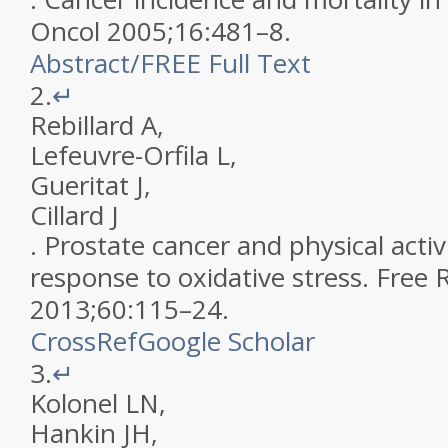
Oncol
2005
;
16
:
481
–
8
.
Abstract
/
FREE
Full Text
2.
↵
Rebillard
A
,
Lefeuvre-Orfila
L
,
Gueritat
J
,
Cillard
J
.
Prostate cancer and physical activ
response to oxidative stress
.
Free 
2013
;
60
:
115
–
24
.
CrossRef
Google Scholar
3.
↵
Kolonel
LN
,
Hankin
JH
,