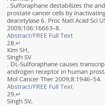
.
Sulforaphane destabilizes the and
prostate cancer cells by inactivatin
deacetylase 6
.
Proc Natl Acad Sci 
2009
;
106
:
16663
–
8
.
Abstract
/
FREE
Full Text
28.
↵
Kim
SH
,
Singh
SV
.
DL-Sulforaphane causes transcript
androgen receptor in human prosta
Mol Cancer Ther
2009
;
8
:
1946
–
54
.
Abstract
/
FREE
Full Text
29.
↵
Singh
SV
,