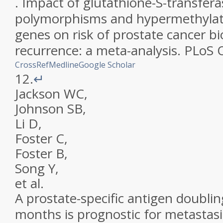
.
Impact of glutathione-S-transfera
polymorphisms and hypermethylati
genes on risk of prostate cancer b
recurrence: a meta-analysis
.
PLoS 
CrossRef
Medline
Google Scholar
12.
↵
Jackson
WC
,
Johnson
SB
,
Li
D
,
Foster
C
,
Foster
B
,
Song
Y
,
et al.
A prostate-specific antigen doublin
months is prognostic for metastasi