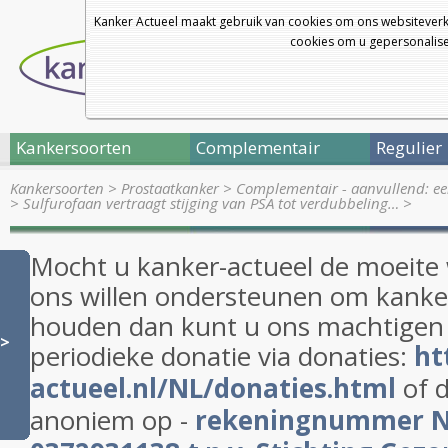
Kanker Actueel maakt gebruik van cookies om ons websiteverk
cookies om u gepersonalisee
Kankersoorten
Complementair
Regulier
Kankersoorten
>
Prostaatkanker
>
Complementair - aanvullend: ee
>
Sulfurofaan vertraagt stijging van PSA tot verdubbeling…
>
Mocht u kanker-actueel de moeite
ons willen ondersteunen om kanker
houden dan kunt u ons machtigen
>>
periodieke donatie via donaties:
ht
actueel.nl/NL/donaties.html
of d
anoniem op -
rekeningnummer 