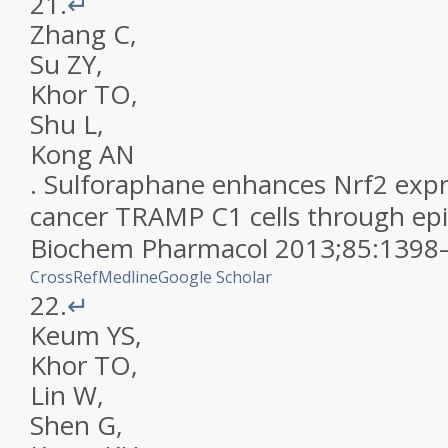
21.
↵
Zhang
C
,
Su
ZY
,
Khor
TO
,
Shu
L
,
Kong
AN
.
Sulforaphane enhances Nrf2 expre
cancer TRAMP C1 cells through epi
Biochem Pharmacol
2013
;
85
:
1398
CrossRef
Medline
Google Scholar
22.
↵
Keum
YS
,
Khor
TO
,
Lin
W
,
Shen
G
,