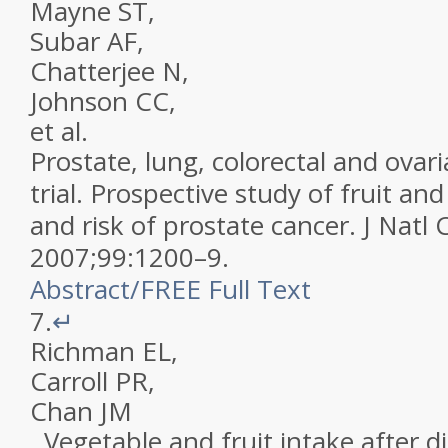
Mayne
ST
,
Subar
AF
,
Chatterjee
N
,
Johnson
CC
,
et al.
Prostate, lung, colorectal and ovar
trial. Prospective study of fruit an
and risk of prostate cancer
.
J Natl 
2007
;
99
:
1200
–
9
.
Abstract
/
FREE
Full Text
7.
↵
Richman
EL
,
Carroll
PR
,
Chan
JM
.
Vegetable and fruit intake after d