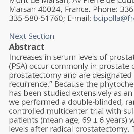
Mont de Marsan, Av Pierre de Cou
Marsan 40024, France. Phone: 336
335-580-51760; E-mail:
bcipolla@fr
Next Section
Abstract
Increases in serum levels of prosta
(PSA) occur commonly in prostate c
prostatectomy and are designated 
recurrence.” Because the phytoche
has been studied extensively as an
we performed a double-blinded, ra
controlled multicenter trial with s
patients (mean age, 69 ± 6 years) 
levels after radical prostatectomy