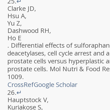
25.
↵
Clarke
JD
,
Hsu
A
,
Yu
Z
,
Dashwood
RH
,
Ho
E
.
Differential effects of sulforapha
deacetylases, cell cycle arrest and
prostate cells versus hyperplastic
prostate cells
.
Mol Nutri & Food Re
1009
.
CrossRef
Google Scholar
26.
↵
Hauptstock
V
,
Kuriakose
S
,