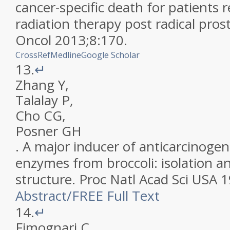
cancer-specific death for patients 
radiation therapy post radical pro
Oncol
2013
;
8
:
170
.
CrossRef
Medline
Google Scholar
13.
↵
Zhang
Y
,
Talalay
P
,
Cho
CG
,
Posner
GH
.
A major inducer of anticarcinogen
enzymes from broccoli: isolation an
structure
.
Proc Natl Acad Sci USA
1
Abstract
/
FREE
Full Text
14.
↵
Fimognari
C
,