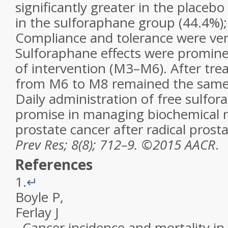
significantly greater in the placeb
in the sulforaphane group (44.4%)
Compliance and tolerance were ver
Sulforaphane effects were promine
of intervention (M3–M6). After tre
from M6 to M8 remained the same 
Daily administration of free sulfo
promise in managing biochemical r
prostate cancer after radical pros
Prev Res; 8(8); 712–9. ©2015 AACR
.
References
1.
↵
Boyle
P
,
Ferlay
J
.
Cancer incidence and mortality i