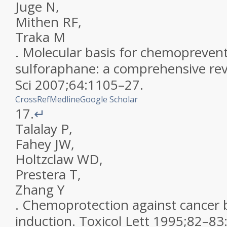
Juge
N
,
Mithen
RF
,
Traka
M
.
Molecular basis for chemopreven
sulforaphane: a comprehensive re
Sci
2007
;
64
:
1105
–
27
.
CrossRef
Medline
Google Scholar
17.
↵
Talalay
P
,
Fahey
JW
,
Holtzclaw
WD
,
Prestera
T
,
Zhang
Y
.
Chemoprotection against cancer
induction
.
Toxicol Lett
1995
;
82–83