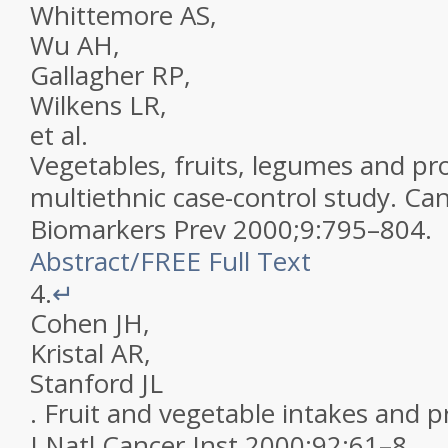
Whittemore
AS
,
Wu
AH
,
Gallagher
RP
,
Wilkens
LR
,
et al.
Vegetables, fruits, legumes and pro
multiethnic case-control study
.
Can
Biomarkers Prev
2000
;
9
:
795
–
804
.
Abstract
/
FREE
Full Text
4.
↵
Cohen
JH
,
Kristal
AR
,
Stanford
JL
.
Fruit and vegetable intakes and p
J Natl Cancer Inst
2000
;
92
:
61
–
8
.