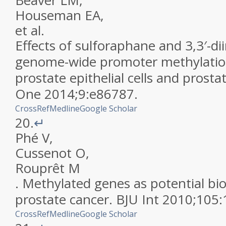
Beaver
LM
,
Houseman
EA
,
et al.
Effects of sulforaphane and 3,3′-d
genome-wide promoter methylatio
prostate epithelial cells and prostat
One
2014
;
9
:
e86787
.
CrossRef
Medline
Google Scholar
20.
↵
Phé
V
,
Cussenot
O
,
Rouprêt
M
.
Methylated genes as potential bi
prostate cancer
.
BJU Int
2010
;
105
:
CrossRef
Medline
Google Scholar