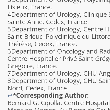
Lisieux, France.
4
Department of Urology, Clinique S
Sainte Anne, Cedex, France.
5
Department of Urology, Centre Ho
Saint-Brieuc–Polyclinique du Littora
Thérèse, Cedex, France.
6
Department of Oncology and Radi
Centre Hospitalier Privé Saint Grégo
Gregoire, France.
7
Department of Urology, CHU Ange
8
Department of Urology, CHU Sain
Nord, Cedex, France.
↵
*
Corresponding Author:
Bernard G. Cipolla, Centre Hospital