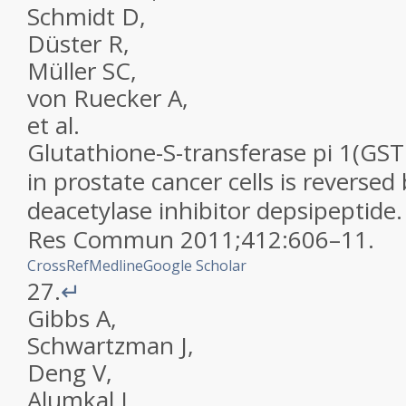
Schmidt
D
,
Düster
R
,
Müller
SC
,
von Ruecker
A
,
et al.
Glutathione-S-transferase pi 1(GST
in prostate cancer cells is reversed
deacetylase inhibitor depsipeptide
Res Commun
2011
;
412
:
606
–
11
.
CrossRef
Medline
Google Scholar
27.
↵
Gibbs
A
,
Schwartzman
J
,
Deng
V
,
Alumkal
J