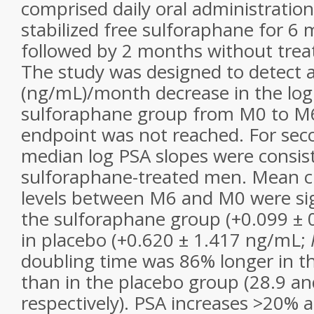
comprised daily oral administratio
stabilized free sulforaphane for 
followed by 2 months without tre
The study was designed to detect a
(ng/mL)/month decrease in the log
sulforaphane group from M0 to M
endpoint was not reached. For sec
median log PSA slopes were consist
sulforaphane-treated men. Mean c
levels between M6 and M0 were sign
the sulforaphane group (+0.099 ± 
in placebo (+0.620 ± 1.417 ng/mL;
doubling time was 86% longer in t
than in the placebo group (28.9 a
respectively). PSA increases >20% 