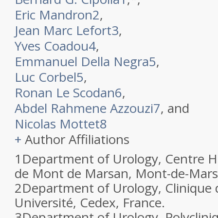
Eric Mandron
2
,
Jean Marc Lefort
3
,
Yves Coadou
4
,
Emmanuel Della Negra
5
,
Luc Corbel
5
,
Ronan Le Scodan
6
,
Abdel Rahmene Azzouzi
7
, and
Nicolas Mottet
8
+
Author Affiliations
1
Department of Urology, Centre Ho
de Mont de Marsan, Mont-de-Mars
2
Department of Urology, Clinique 
Université, Cedex, France.
3
Department of Urology, Polycliniq