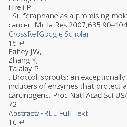
Hreli
P
.
Sulforaphane as a promising molec
cancer
.
Muta Res
2007
;
635
:
90
–
10
CrossRef
Google Scholar
15.
↵
Fahey
JW
,
Zhang
Y
,
Talalay
P
.
Broccoli sprouts: an exceptionally
inducers of enzymes that protect a
carcinogens
.
Proc Natl Acad Sci US
72
.
Abstract
/
FREE
Full Text
16.
↵