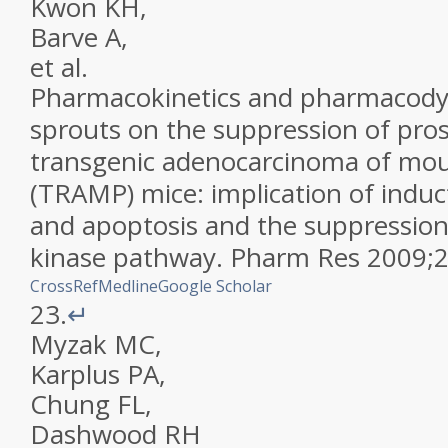
Kwon
KH
,
Barve
A
,
et al.
Pharmacokinetics and pharmacodyn
sprouts on the suppression of pros
transgenic adenocarcinoma of mou
(TRAMP) mice: implication of induc
and apoptosis and the suppressio
kinase pathway
.
Pharm Res
2009
;
CrossRef
Medline
Google Scholar
23.
↵
Myzak
MC
,
Karplus
PA
,
Chung
FL
,
Dashwood
RH