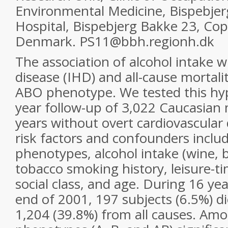
Environmental Medicine, Bispebjer
Hospital, Bispebjerg Bakke 23, Co
Denmark. PS11@bbh.regionh.dk
The association of alcohol intake w
disease (IHD) and all-cause mortal
ABO phenotype. We tested this hyp
year follow-up of 3,022 Caucasian
years without overt cardiovascular 
risk factors and confounders incl
phenotypes, alcohol intake (wine, be
tobacco smoking history, leisure-tim
social class, and age. During 16 ye
end of 2001, 197 subjects (6.5%) d
1,204 (39.8%) from all causes. Am