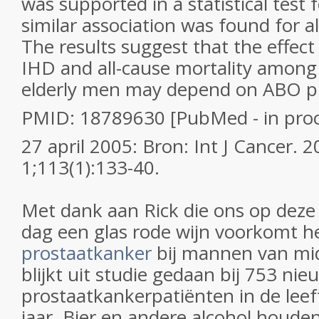
was supported in a statistical test f
similar association was found for al
The results suggest that the effect
IHD and all-cause mortality among
elderly men may depend on ABO p
PMID: 18789630 [PubMed - in proc
27 april 2005: Bron: Int J Cancer. 
1;113(1):133-40.
Met dank aan Rick die ons op deze 
dag een glas rode wijn voorkomt h
prostaatkanker
bij mannen van mid
blijkt uit studie gedaan bij 753 ni
prostaatkankerpatiënten in de leeft
jaar. Bier en andere alcohol houd