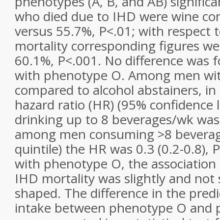
phenotypes (A, B, and AB) signific
who died due to IHD were wine co
versus 55.7%, P<.01; with respect t
mortality corresponding figures w
60.1%, P<.001. No difference was
with phenotype O. Among men wit
compared to alcohol abstainers, in 
hazard ratio (HR) (95% confidence l
drinking up to 8 beverages/wk was 
among men consuming >8 beverage
quintile) the HR was 0.3 (0.2-0.8)
with phenotype O, the association 
IHD mortality was slightly and not s
shaped. The difference in the predi
intake between phenotype O and