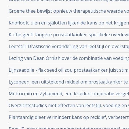
and-see programma
Groene thee bewijst opnieuw therapeutische waarde vo
procent verschil in ontwikkelen van prostaatkanker tu
Knoflook, uien en sjalotten lijken de kans op het krij
groepgebruik
te verminderen, aldus studie NCI.
Koffie geeft langere prostaatkanker-specifieke overlevi
subgroepen, waaronder die met het CYP1A2 AA-genoty
Leefstijl: Drastische verandering van leefstijl en over
geeft significant betere resultaten bij prostaatkankerpat
Lezing van Dean Ornish over de combinatie van voeding
reguliere aanpak weigerden
intimiteit die leidt tot een betere gezondheid en wellic
Lijnzaadolie - flax seed oil zou prostaatkanker juist sti
zijn bij kanker copy 1
Marley. Visolie is veel beter dan lijnzaadolie, aldus Marl
Lycopeen, een uitstekend middel om prostaatkanker te
remmen. En lycopeen voorkomt hart- en vaatziektes. E
Metformin en Zyflamend, een kruidencombinatie vergeli
van arts-bioloog drs. Engelbert Valstar
progressie van prostaatkanker waar hormoontherapie e
Overzichtsstudies met effecten van leefstijl, voeding en
mannen met vergevorderde prostaatkanker.
van of aanvullend bij prostaatkanker en reguliere be
Plantaardig dieet vermindert kans op recidief, verbeter
hormoontherapie
kwaliteit van leven door betere sexualiteit en beter plas