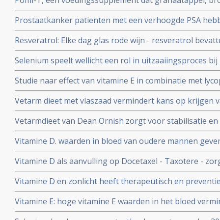
Pomi-T, een voedingssupplement dat granaatappel, bro
prostaatkankerpatienten
bevat verlaagt PSA waarden hoog significant - 14,7 vs 78
Prostaatkanker patienten met een verhoogde PSA hebb
vergelijking met placebo en vermindert significant twe
levensstijl en voedingspatroon blijkt uit gerandomisee
Resveratrol: Elke dag glas rode wijn - resveratrol beva
mannen die leefstijl veranderde had later behandeling no
ontwikkelen van prostaatkanker.
2010
Selenium speelt wellicht een rol in uitzaaiingsproces bij
onderzoek aan Universiteit van Wageningen.
Studie naar effect van vitamine E in combinatie met lyc
Erasmus Medisch Centrum al gestart in oktober 2004
Vetarm dieet met vlaszaad vermindert kans op krijgen 
Vetarmdieet van Dean Ornish zorgt voor stabilisatie en
patiënten met prostaatkanker
Vitamine D. waarden in bloed van oudere mannen geven 
prostaatkanker. hoe lager de waarden hoe groter het ri
Vitamine D als aanvulling op Docetaxel - Taxotere - zo
waarden - bij bepaalde agressieve vormen van prostaat
van PSA-waarde bij patiënten met vergevorderde prost
Vitamine D en zonlicht heeft therapeutisch en preventie
blijkt uit grote overzichtstudie van gerandomiseerde stu
Vitamine E: hoge vitamine E waarden in het bloed vermi
2009
prostaatkanker met ca. 50 procent, aldus de conclusie 