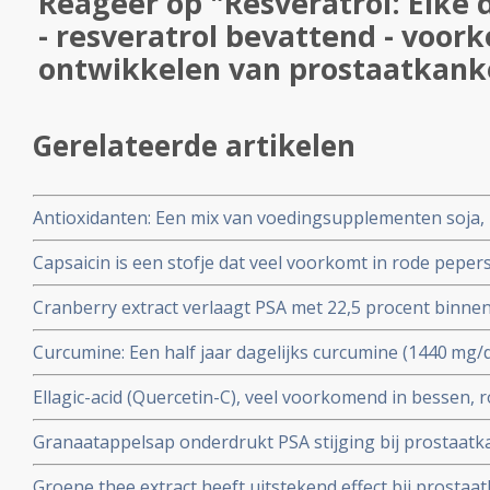
Reageer op "Resveratrol: Elke 
- resveratrol bevattend - voor
ontwikkelen van prostaatkank
Gerelateerde artikelen
Antioxidanten: Een mix van voedingsupplementen soja, 
silymarin en antioxidanten - vermindert de PSA stijging s
Capsaicin is een stofje dat veel voorkomt in rode peper
prostaatkankerpatiënten na operatieve ingreep of best
zelfdoding van prostaatkankercellen.
behandeling
Cranberry extract verlaagt PSA met 22,5 procent binne
prostaatkankerpatienten die wachten op operatie blijkt
Curcumine: Een half jaar dagelijks curcumine (1440 mg/d
studie
progressie in vergelijking met placebo veel beter (30 vs 
Ellagic-acid (Quercetin-C), veel voorkomend in bessen, 
prostaatkankerpatiënten in hormoonvrije periode copy
significant minder bijwerkingen en significant betere 
Granaatappelsap onderdrukt PSA stijging bij prostaat
gegeven bij chemokuren voor recidief van prostaatkan
maanden dus verlenging van PSA stabiliteit met circa tw
Groene thee extract heeft uitstekend effect bij prostaa