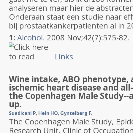
analyseren maar hier de abstracten
Onderaan staat een studie naar eff
bij prostaatkankerpatienten al in 2
1:
Alcohol.
2008 Nov;42(7):575-82.
Links
Wine intake, ABO phenotype, a
ischemic heart disease and all
the Copenhagen Male Study--a 
up.
Suadicani P
,
Hein HO
,
Gyntelberg F
.
The Copenhagen Male Study, Epide
Research Unit, Clinic of Occupatio