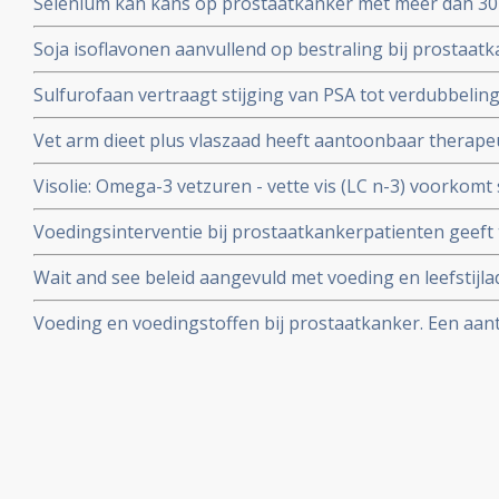
Selenium kan kans op prostaatkanker met meer dan 30
Beta-Carotene Cancer Prevention studie
selenium lijkt daarmee ook belangrijk in het voorkomen
Soja isoflavonen aanvullend op bestraling bij prostaa
van primaire prostaatkanker.
bijwerkingen en zorgen voor minder impotentie.
Sulfurofaan vertraagt stijging van PSA tot verdubbeling
maanden - bij prostaatkankerpatienten na operatie in v
Vet arm dieet plus vlaszaad heeft aantoonbaar therapeut
prostaatkanker.
Visolie: Omega-3 vetzuren - vette vis (LC n-3) voorkomt
vermindert significant de agressiviteit van prostaatkank
Voedingsinterventie bij prostaatkankerpatienten geeft
geconstateerd. Blijkt uit vergelijkende studie met 900 
uit twee gerandomiseerde Nederlandse studies.
Wait and see beleid aangevuld met voeding en leefstijla
prostaatkankerpatienten voorkomt bij 80 tot 100 proce
Voeding en voedingstoffen bij prostaatkanker. Een aanta
moet volgen.
effecten van voeding en voedingstoffen als preventie of
prostaatkanker bij elkaar gezet. Update 22 juni 2010