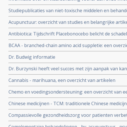
therapieën bij kanker:
Studiepublicaties van niet-toxische middelen en behandel
arts-bioloog drs. E. Valstar naast radiotherapie - bestra
Acupunctuur: overzicht van studies en belangrijke artik
Antibiotica: Tijdschrift Placebonocebo belicht de schadel
geeft ook informatie hoe je op natuurlijke wijze infecti
BCAA - branched-chain amino acid suppletie: een overzi
Dr. Budwig informatie
Dr. Burzynski heeft veel succes met zijn aanpak van kan
belangrijke publicaties over de methode van dr. Burzyn
Cannabis - marihuana, een overzicht van artikelen
Chemo en voedingsondersteuning: een overzicht van een
Chinese medicijnen - TCM: traditionele Chinese medicij
therapeutisch of preventief bij alle vormen van kanker.
Compassievolle gezondheidszorg voor patienten verbet
ontwikkelingen en belangrijke studies en artikelen
patiënten, vergroot de kwaliteit en veiligheid van de 
Complementaire behandelingen - bv. acupunctuur - psy