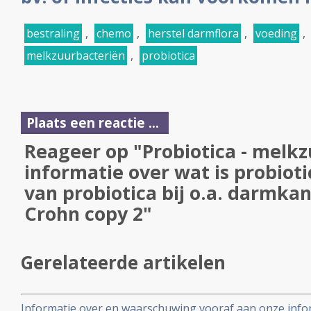
bestraling
,
chemo
,
herstel darmflora
,
voeding
,
melkzuurbacteriën
,
probiotica
Plaats een reactie ...
Reageer op "Probiotica - melkz
informatie over wat is probioti
van probiotica bij o.a. darmka
Crohn copy 2"
Gerelateerde artikelen
Informatie over en waarschuwing vooraf aan onze infor