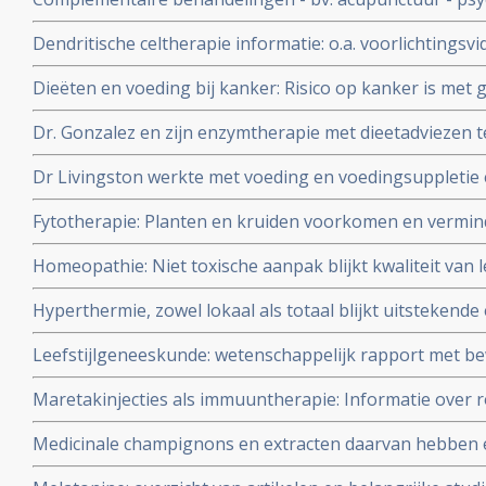
de burn-outs bij artsen en is financieel aantrekkelijk
massage verminderen pijn (47 procent) en angst (57 proc
Dendritische celtherapie informatie: o.a. voorlichtings
opgenomen kankerpatienten
aan het woord en in beeld
Dieëten en voeding bij kanker: Risico op kanker is met
misschien wel te voorkomen
Dr. Gonzalez en zijn enzymtherapie met dieetadviezen te
Dr Livingston werkte met voeding en voedingsuppletie 
maar ook met vaccins
Fytotherapie: Planten en kruiden voorkomen en vermin
maagontstekingen - o.a. ziekte van Crohn - veel beter 
Homeopathie: Niet toxische aanpak blijkt kwaliteit van
medicijnen
reguliere aanpak. Blijkt uit een vergelijkend onderzoek
Hyperthermie, zowel lokaal als totaal blijkt uitstekende
behandeling bij vele vormen van kanker. Hier een aantal 
Leefstijlgeneeskunde: wetenschappelijk rapport met be
leefstijlgeneeskunde een volwaardige plaats verdient i
Maretakinjecties als immuuntherapie: Informatie over ro
gepubliceerd
Viscum Album L. (bv. merknamen Iscador of Isorel) in e
Medicinale champignons en extracten daarvan hebben e
van kanker
mentale gezondheid, vooral via de darmbiotica darmflo