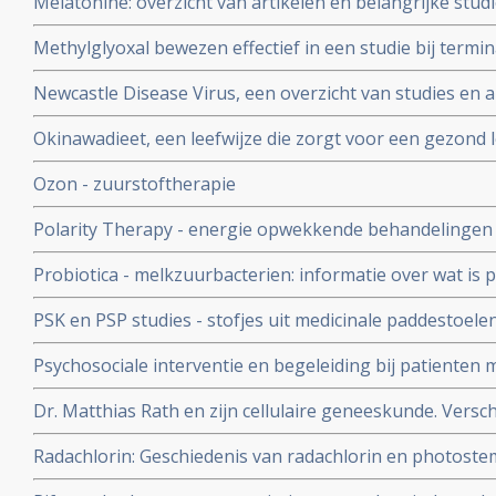
Melatonine: overzicht van artikelen en belangrijke stud
verschillende vormen van kanker
Methylglyoxal bewezen effectief in een studie bij termi
originele volledige studieverslag incl. omschrijving beh
Newcastle Disease Virus, een overzicht van studies en a
Okinawadieet, een leefwijze die zorgt voor een gezond 
Ozon - zuurstoftherapie
Polarity Therapy - energie opwekkende behandelingen
door bestraling bij borstkankerpatienten
Probiotica - melkzuurbacterien: informatie over wat is p
probiotica bij o.a. darmkanker en ziekte van Crohn copy
PSK en PSP studies - stofjes uit medicinale paddestoelen
uitgevoerd zijn bij kankerpatiënten bij elkaar gezet. Opva
Psychosociale interventie en begeleiding bij patienten 
significant betere resultaten geven voor de PSK en PSP
belangrijke artikelen
Dr. Matthias Rath en zijn cellulaire geneeskunde. Versch
dat combinatie van voedingsupplementen met o.a. groene
Radachlorin: Geschiedenis van radachlorin en photostem
proline de groei van kanker sterk kan remmen met mee
middelen die gebruikt worden als niet-toxische fotosens