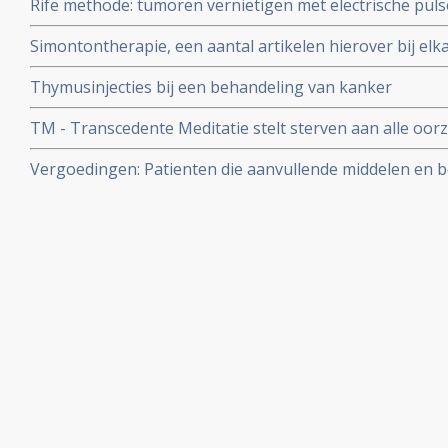
Rife methode: tumoren vernietigen met electrische pul
behandeling.
Simontontherapie, een aantal artikelen hierover bij elk
van Simontoncancercenter in Nederland
Thymusinjecties bij een behandeling van kanker
TM - Transcedente Meditatie stelt sterven aan alle oor
verhoogde bloeddruk met 23% in tijd, voor sterven aan 
Vergoedingen: Patienten die aanvullende middelen en 
en sterven aan kanker werd met 49% aan tijd uitgesteld
besparen ziektekostenverzekeraars ca. € 1750,-- per jaa
gerandomiseerde studie
officieel € 192,-- minder ziektekosten