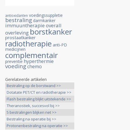
voedingssuppletie
antioxidanten
bestraling
darmkanker
immuuntherapie
overall
borstkanker
overleving
prostaatkanker
radiotherapie
anti-PD
medicijnen
complementair
hyperthermie
preventie
voeding
chemo
Gerelateerde artikelen
Bestraling op de borstwand >>
Dotatate PET/CT en radiotherapie >>
Flash bestraling blijkt uitstekende >>
Theranostiek, succesvol bij >>
5 bestralingen blijken net >>
Bestraling na operatie bij >>
Protonenbestraling na operatie >>