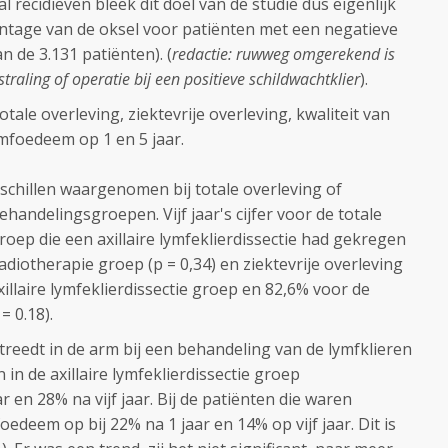
 recidieven bleek dit doel van de studie dus eigenlijk
entage van de oksel voor patiënten met een negatieve
n de 3.131 patiënten). (
redactie: ruwweg omgerekend is
raling of operatie bij een positieve schildwachtklier
).
ale overleving, ziektevrije overleving, kwaliteit van
mfoedeem op 1 en 5 jaar.
schillen waargenomen bij totale overleving of
behandelingsgroepen. Vijf jaar's cijfer voor de totale
oep die een axillaire lymfeklierdissectie had gekregen
adiotherapie groep (p = 0,34) en ziektevrije overleving
xillaire lymfeklierdissectie groep en 82,6% voor de
= 0.18).
eedt in de arm bij een behandeling van de lymfklieren
n in de axillaire lymfeklierdissectie groep
r en 28% na vijf jaar. Bij de patiënten die waren
oedeem op bij 22% na 1 jaar en 14% op vijf jaar. Dit is