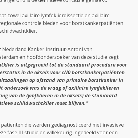
is afgerond is de definitieve conclusie gemaakt.
 zowel axillaire lymfeklierdissectie en axillaire
regionale controle bieden voor borstkankerpatiënten
schildwachtklier.
het Nederland Kanker Instituut-Antoni van
terdam en hoofdonderzoeker van deze studie zegt:
tklier is uitgegroeid tot de standaard procedure voor
ierstatus in de oksels voor cN0 borstkankerpatiënten
uitzaaiingen op afstand van primaire borstkanker in
t onderzoek was de vraag of axillaire lymfeklieren
ring van de lymfklieren in de oksels) de standaard
itieve
schildwachtklier moet blijven."
 patiënten die werden gediagnosticeerd met invasieve
e fase III studie en willekeurig ingedeeld voor een