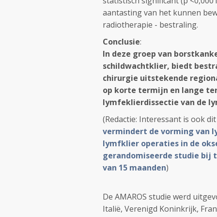
statistisch significant (p <0,000
aantasting van het kunnen bewe
radiotherapie - bestraling.
Conclusie
:
In deze groep van borstkank
schildwachtklier, biedt bestr
chirurgie uitstekende regiona
op korte termijn en lange t
lymfeklierdissectie van de ly
(Redactie: Interessant is ook di
vermindert de vorming van l
lymfklier operaties in de okse
gerandomiseerde studie bij 
van 15 maanden
)
De AMAROS studie werd uitgevo
Italië, Verenigd Koninkrijk, Fran