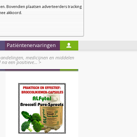
a
a
Startpagina
Nieuwsbrief
a
en. Bovendien plaatsen adverteerders tracking
rmee akkoord.
Alleen in de titels zoeken
Patiëntenervaringen
handelingen, medicijnen en middelen
l na een positieve…
>