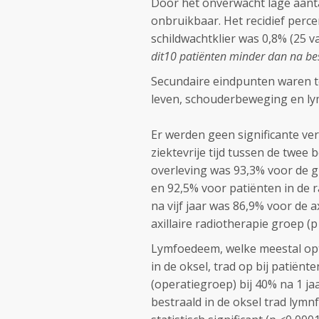
Door het onverwacht lage aantal
onbruikbaar. Het recidief perc
schildwachtklier was 0,8% (25 va
dit10 patiënten minder dan na best
Secundaire eindpunten waren tot
leven, schouderbeweging en ly
Er werden geen significante ver
ziektevrije tijd tussen de twee 
overleving was 93,3% voor de gr
en 92,5% voor patiënten in de r
na vijf jaar was 86,9% voor de a
axillaire radiotherapie groep (p 
Lymfoedeem, welke meestal optr
in de oksel, trad op bij patiënte
(operatiegroep) bij 40% na 1 jaa
bestraald in de oksel trad lymnf