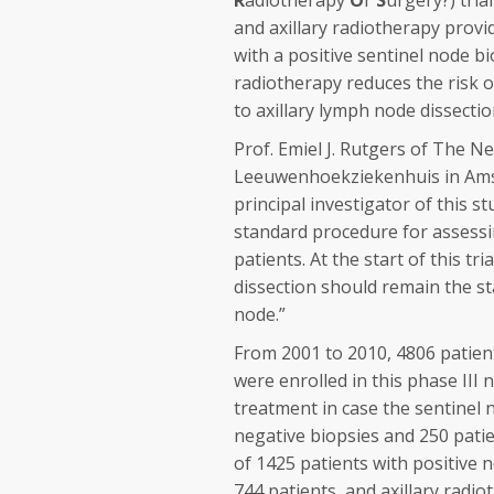
R
adiotherapy
O
r
S
urgery?) tria
and axillary radiotherapy provi
with a positive sentinel node b
radiotherapy reduces the risk
to axillary lymph node dissectio
Prof. Emiel J. Rutgers of The N
Leeuwenhoekziekenhuis in Ams
principal investigator of this 
standard procedure for assessi
patients. At the start of this t
dissection should remain the st
node.”
From 2001 to 2010, 4806 patien
were enrolled in this phase III n
treatment in case the sentinel 
negative biopsies and 250 patie
of 1425 patients with positive 
744 patients, and axillary radio