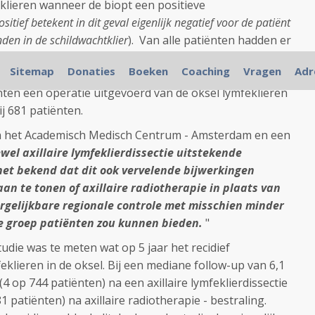
klieren wanneer de biopt een positieve
ositief betekent in dit geval eigenlijk negatief voor de patiënt
den in de schildwachtklier
). Van alle patiënten hadden er
biopt (dus geen tumorcellen) en 250 patiënten hadden
Sitemap
Donaties
Boeken
Coaching
Vragen
Adr
tkomst. Dus van 1425 patiënten met een positieve
iënten een operatie uitgevoerd van de oksel lymfeklieren
j 681 patiënten.
n het Academisch Medisch Centrum - Amsterdam en een
wel axillaire lymfeklierdissectie uitstekende
 het bekend dat dit ook vervelende bijwerkingen
an te tonen of axillaire radiotherapie in plaats van
vergelijkbare regionale controle met misschien minder
ke groep patiënten zou kunnen bieden.
"
udie was te meten wat op 5 jaar het recidief
eklieren in de oksel. Bij een mediane follow-up van 6,1
4 op 744 patiënten) na een axillaire lymfeklierdissectie
1 patiënten) na axillaire radiotherapie - bestraling.