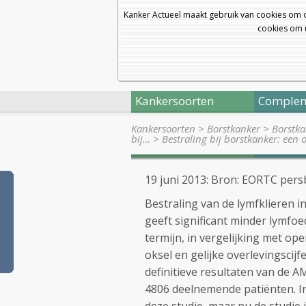
Kanker Actueel maakt gebruik van cookies om 
cookies om u
Kankersoorten
Complem
Kankersoorten
>
Borstkanker
>
Borstka
bij…
>
Bestraling bij borstkanker: een 
19 juni 2013: Bron: EORTC pers
Bestraling van de lymfklieren i
geeft significant minder lymfo
termijn, in vergelijking met ope
oksel en gelijke overlevingscijf
definitieve resultaten van de A
4806 deelnemende patiënten. I