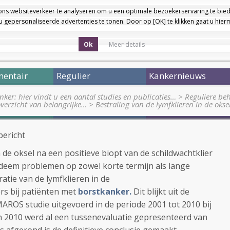
ons websiteverkeer te analyseren om u een optimale bezoekerservaring te bied
 gepersonaliseerde advertenties te tonen. Door op [OK] te klikken gaat u hie
Ok
Meer details
entair
Regulier
Kankernieuws
nker: hier vindt u een aantal studies en publicaties…
>
Reguliere be
overzicht van belangrijke…
>
Bestraling van de lymfklieren in de okse
bericht
n de oksel na een positieve biopt van de schildwachtklier
edeem problemen op zowel korte termijn als lange
ratie van de lymfklieren in de
ers bij patiënten met
borstkanker.
Dit blijkt uit de
MAROS studie uitgevoerd in de periode 2001 tot 2010 bij
n 2010 werd al een tussenevaluatie gepresenteerd van