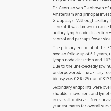
Dr. Geertjan van Tienhoven of 
Amsterdam and principal invest
Group says, “Although axillary 
control, it was known to cause h
axillary lymph node dissection
control and perhaps fewer side e
The primary endpoint of this EO
median follow up of 6.1 years, t
lymph node dissection and 1.03% 
Due to the unexpectedly low nu
underpowered. The axillary recu
biopsy was 0.8% (25 out of 3131
Secondary endpoints were overall
shoulder movement and lymphoed
in overall or disease free surv
year estimates for overall survi