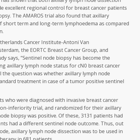
l has shown that both axillary lymph node dissection
de excellent regional control for breast cancer patients
iopsy. The AMAROS trial also found that axillary
 of short term and long-term lymphoedema as compared
n.
etherlands Cancer Institute-Antoni Van
terdam, the EORTC Breast Cancer Group, and
study says, “Sentinel node biopsy has become the
ng axillary lymph node status for cN0 breast cancer
rial the question was whether axillary lymph node
andard treatment in case of a tumor positive sentinel
ts who were diagnosed with invasive breast cancer
on-inferiority trial, and randomized for their axillary
node biopsy was positive. Of these, 3131 patients had
nts had a different sentinel node outcome. Thus, out
node, axillary lymph node dissection was to be used in
therapy in 681 patients.