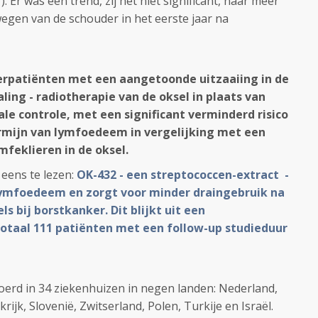
1). Er was een trend, zij het niet significant, naar meer
gen van de schouder in het eerste jaar na
erpatiënten met een aangetoonde uitzaaiing in de
aling - radiotherapie van de oksel in plaats van
le controle, met een significant verminderd risico
ermijn van lymfoedeem in vergelijking met een
mfeklieren in de oksel.
t eens te lezen:
OK-432 - een streptococcen-extract -
ymfoedeem en zorgt voor minder draingebruik na
ls bij borstkanker. Dit blijkt uit een
totaal 111 patiënten met een follow-up studieduur
erd in 34 ziekenhuizen in negen landen: Nederland,
krijk, Slovenië, Zwitserland, Polen, Turkije en Israël.