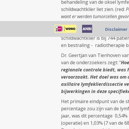
behandeling van de oksel lymfe
schildwachtklier liet zien. (red:
P
want er werden tumorcellen gevon
3.131 patiënten een negatieve 
Disclaimer
een andere schildwachtklier ui
schildwachtklier is bij 744 pat
en bestraling - radiotherapie bi
Dr. Geertjan van Tienhoven va
van de onderzoekers zegt: "
Hoe
regionale controle biedt, was
veroorzaakt. Het doel was om a
axillaire lymfeklierdissectie 
bijwerkingen in deze specifie
Het primaire eindpunt van de st
percentage zou zijn van de lymf
jaar, was dit percentage 0,54% (
(operatie) en 1,03% (7 van de 68