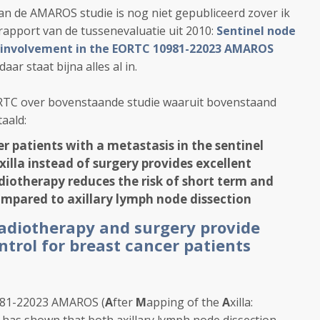
van de AMAROS studie is nog niet gepubliceerd zover ik
rapport van de tussenevaluatie uit 2010:
Sentinel node
l involvement in the EORTC 10981-22023
AMAROS
daar staat bijna alles al in.
ORTC over bovenstaande studie waaruit bovenstaand
aald:
er patients with a metastasis in the sentinel
illa instead of surgery provides excellent
adiotherapy reduces the risk of short term and
pared to axillary lymph node dissection
adiotherapy and surgery provide
ntrol for breast cancer patients
0981-22023 AMAROS (
A
fter
M
apping of the
A
xilla: