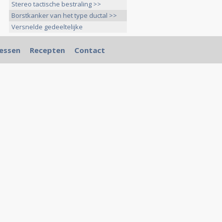
Stereo tactische bestraling >>
Borstkanker van het type ductal >>
Versnelde gedeeltelijke
borstbestraling >>
essen
Recepten
Contact