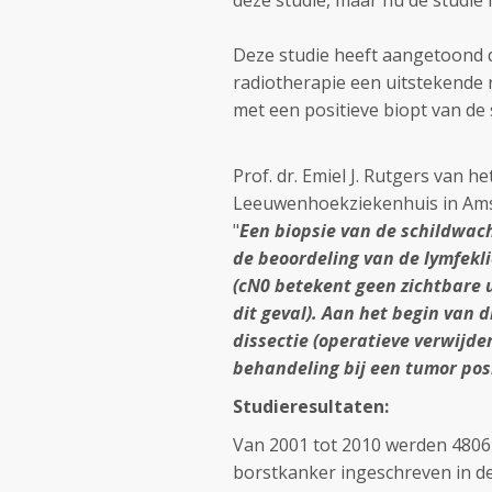
deze studie, maar nu de studie 
Deze studie heeft aangetoond dat
radiotherapie een uitstekende 
met een positieve biopt van de 
Prof. dr. Emiel J. Rutgers van 
Leeuwenhoekziekenhuis in Ams
"
Een biopsie van de schildwach
de beoordeling van de lymfekl
(cN0 betekent geen zichtbare 
dit geval).
Aan het begin van di
dissectie (operatieve verwijde
behandeling bij een tumor pos
Studieresultaten:
Van 2001 tot 2010 werden 4806
borstkanker ingeschreven in dez