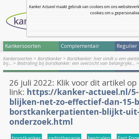
Kanker Actueel maakt gebruik van cookies om ons websiteverk
cookies om u gepersonalisee
Kankersoorten
Complementair
Regulier
Kankersoorten
>
Borstkanker
>
Borstkanker: hier vindt u een aanta
bij…
>
Bestraling bij borstkanker: een overzicht van belangrijke…
26 juli 2022: Klik voor dit artikel o
link:
https://kanker-actueel.nl/5
blijken-net-zo-effectief-dan-15-b
borstkankerpatienten-blijkt-uit
onderzoek.html
borstkanker
,
radiotherapie
,
bestralen
,
Fast For