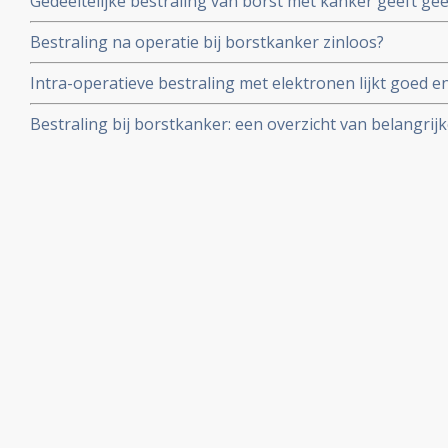
Gedeeltelijke bestraling van borst met kanker geeft gee
dan bij vrouwen die niet erfelijk belast zijn
overlevingstijd en kans op recidief t.o.v. totale bestra
Bestraling na operatie bij borstkanker zinloos?
(stadium I en II). De belasting is echter veel minder gr
Intra-operatieve bestraling met elektronen lijkt goed en 
uitwendige bestraling van borstkanker ter voorkoming e
Bestraling bij borstkanker: een overzicht van belangrijk