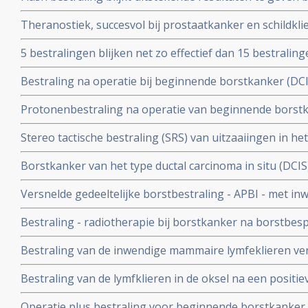
borstkanker, maar ook voor andere vormen van kanker,
Theranostiek, succesvol bij prostaatkanker en schildkli
behandeling voor borstkanker te kunnen zijn, aldus pro
5 bestralingen blijken net zo effectief dan 15 bestralin
blijkt uit het Fast Forward-onderzoek. copy 1
Bestraling na operatie bij beginnende borstkanker (DCIS 
langere ziektevrije tijd tot een recidief optreed maar sig
Protonenbestraling na operatie van beginnende borstk
overlevingen na 10 jaar dan voor vrouwen die alleen zij
controle na 2 jaar, lage behandelingsbelasting en uitzon
Stereo tactische bestraling (SRS) van uitzaaiingen in h
longbescherming en uitstekende cosmetische effecten 
geeft betere overal overleving en betere kwaliteit van 
Borstkanker van het type ductal carcinoma in situ (DCIS
((WBRT)
met alleen operatie en/of hormoontherapie. Maar ook b
Versnelde gedeeltelijke borstbestraling - APBI - met i
een recidief nog verder omlaag brengen blijkt uit nieuw
zelfde resultaten op overleving en iets meer kans op re
Bestraling - radiotherapie bij borstkanker na borstbesp
boostbestraling van de hele borst(WBI) na borstsparen
geeft langere overleving voor borstkankerpatienten, a
Bestraling van de inwendige mammaire lymfeklieren verb
in proefschrift
overall overleving en geeft minder uitzaaiingen bij pat
Bestraling van de lymfklieren in de oksel na een positie
geeft significant minder lymfoedeem problemen in verge
Operatie plus bestraling voor beginnende borstkanker lei