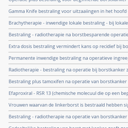
lymfklieren in de oksels en gelijke overlevingskansen
maar tot minder overall overleving
Gamma Knife bestraling voor uitzaaiingen in het hoofd 
borstkanker geeft significant langere levensduur en bet
Brachytherapie - inwendige lokale bestraling - bij loka
bij Her2 Neu positieve borstkanker is effect zeer hoog.
operatie van borstkanker stadium I en II beschermt vr
Bestraling - radiotherapie na borstbesparende operatie
zelfde risico tegen recidief dan bij totale borstamputati
significant de kans op een recidief en geeft grotere kan
bovenlichaamsbestraling
Extra dosis bestraling vermindert kans op recidief bij b
grote EBCTCG studie bij 10800 borstkankerpatienten
Permanente inwendige bestraling na operatieve ingree
geeft hoopvolle resultaten blijkt uit Canadese studie m
Radiotherapie - bestraling na operatie bij borstkanker 
Geen enkele vrouw ontwikkelde na 20 maanden een reci
Bestraling plus tamoxifen na operatie van borstkanker 
lijkt zinloos. Voor vrouwen vanaf 50 jaar lijkt deze aanp
Efaproxiral - RSR 13 (chemische molecuul die op een be
uitzaaiingen, al is ook hier geen verschil in overall over
toevoegt aan de cel ) aanvullend op bestraling geeft aa
Vrouwen waarvan de linkerborst is bestraald hebben sig
behandeling van hersenmetastases - uitzaaiïngen voo
hartklachten later in hun leven dan de vrouwen waarvan
Bestraling - radiotherapie na operatie van borstkanker
met een erfelijke belasting geeft significant groter risi