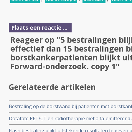
Plaats een reactie ...
Reageer op "5 bestralingen bli
effectief dan 15 bestralingen bi
borstkankerpatienten blijkt uit
Forward-onderzoek. copy 1"
Gerelateerde artikelen
Bestraling op de borstwand bij patienten met borstkank
verschil in overleving op 10 jaar in vergelijking met gee
Dotatate PET/CT en radiotherapie met alfa-emitterend 
onnodig
op de somatostatine receptor type 2 (SSTR2) bij vrouwe
Flash bestraling blijkt uitstekende resultaten te geven b
borstkanker geeft uitstekende resultaten