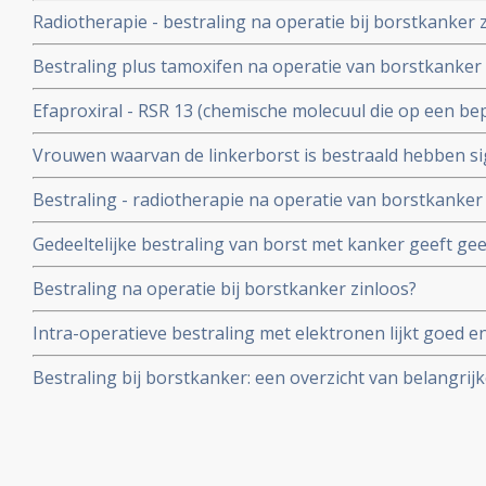
geeft hoopvolle resultaten blijkt uit Canadese studie m
Radiotherapie - bestraling na operatie bij borstkanker 
Geen enkele vrouw ontwikkelde na 20 maanden een reci
Bestraling plus tamoxifen na operatie van borstkanker 
lijkt zinloos. Voor vrouwen vanaf 50 jaar lijkt deze aanp
Efaproxiral - RSR 13 (chemische molecuul die op een be
uitzaaiingen, al is ook hier geen verschil in overall over
toevoegt aan de cel ) aanvullend op bestraling geeft aa
Vrouwen waarvan de linkerborst is bestraald hebben sig
behandeling van hersenmetastases - uitzaaiïngen voo
hartklachten later in hun leven dan de vrouwen waarvan
Bestraling - radiotherapie na operatie van borstkanker
met een erfelijke belasting geeft significant groter risi
Gedeeltelijke bestraling van borst met kanker geeft gee
dan bij vrouwen die niet erfelijk belast zijn
overlevingstijd en kans op recidief t.o.v. totale bestra
Bestraling na operatie bij borstkanker zinloos?
(stadium I en II). De belasting is echter veel minder gr
Intra-operatieve bestraling met elektronen lijkt goed en 
uitwendige bestraling van borstkanker ter voorkoming e
Bestraling bij borstkanker: een overzicht van belangrijk