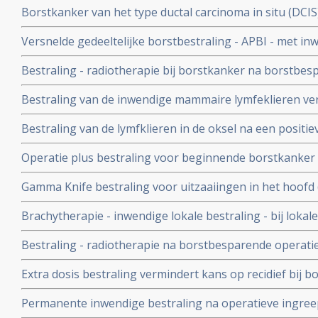
Borstkanker van het type ductal carcinoma in situ (DCIS
((WBRT)
met alleen operatie en/of hormoontherapie. Maar ook b
Versnelde gedeeltelijke borstbestraling - APBI - met i
een recidief nog verder omlaag brengen blijkt uit nieuw
zelfde resultaten op overleving en iets meer kans op re
Bestraling - radiotherapie bij borstkanker na borstbesp
boostbestraling van de hele borst(WBI) na borstsparen
geeft langere overleving voor borstkankerpatienten, a
Bestraling van de inwendige mammaire lymfeklieren verb
in proefschrift
overall overleving en geeft minder uitzaaiingen bij pat
Bestraling van de lymfklieren in de oksel na een positie
geeft significant minder lymfoedeem problemen in verge
Operatie plus bestraling voor beginnende borstkanker lei
lymfklieren in de oksels en gelijke overlevingskansen
maar tot minder overall overleving
Gamma Knife bestraling voor uitzaaiingen in het hoofd 
borstkanker geeft significant langere levensduur en bet
Brachytherapie - inwendige lokale bestraling - bij loka
bij Her2 Neu positieve borstkanker is effect zeer hoog.
operatie van borstkanker stadium I en II beschermt vr
Bestraling - radiotherapie na borstbesparende operatie
zelfde risico tegen recidief dan bij totale borstamputati
significant de kans op een recidief en geeft grotere kan
bovenlichaamsbestraling
Extra dosis bestraling vermindert kans op recidief bij b
grote EBCTCG studie bij 10800 borstkankerpatienten
Permanente inwendige bestraling na operatieve ingree