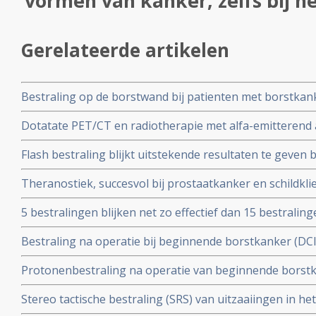
vormen van kanker, zelfs bij 
Gerelateerde artikelen
Bestraling op de borstwand bij patienten met borstkank
verschil in overleving op 10 jaar in vergelijking met gee
Dotatate PET/CT en radiotherapie met alfa-emitterend 
onnodig
op de somatostatine receptor type 2 (SSTR2) bij vrouwe
Flash bestraling blijkt uitstekende resultaten te geven b
borstkanker geeft uitstekende resultaten
borstkanker, maar ook voor andere vormen van kanker,
Theranostiek, succesvol bij prostaatkanker en schildkli
behandeling voor borstkanker te kunnen zijn, aldus pro
5 bestralingen blijken net zo effectief dan 15 bestralin
blijkt uit het Fast Forward-onderzoek. copy 1
Bestraling na operatie bij beginnende borstkanker (DCIS 
langere ziektevrije tijd tot een recidief optreed maar sig
Protonenbestraling na operatie van beginnende borstk
overlevingen na 10 jaar dan voor vrouwen die alleen zij
controle na 2 jaar, lage behandelingsbelasting en uitzon
Stereo tactische bestraling (SRS) van uitzaaiingen in h
longbescherming en uitstekende cosmetische effecten 
geeft betere overal overleving en betere kwaliteit van 