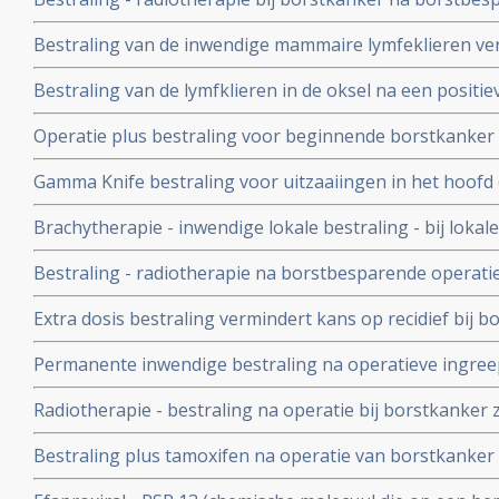
boostbestraling van de hele borst(WBI) na borstsparen
geeft langere overleving voor borstkankerpatienten, a
Bestraling van de inwendige mammaire lymfeklieren verb
in proefschrift
overall overleving en geeft minder uitzaaiingen bij pat
Bestraling van de lymfklieren in de oksel na een positie
geeft significant minder lymfoedeem problemen in verge
Operatie plus bestraling voor beginnende borstkanker lei
lymfklieren in de oksels en gelijke overlevingskansen
maar tot minder overall overleving
Gamma Knife bestraling voor uitzaaiingen in het hoofd 
borstkanker geeft significant langere levensduur en bet
Brachytherapie - inwendige lokale bestraling - bij loka
bij Her2 Neu positieve borstkanker is effect zeer hoog.
operatie van borstkanker stadium I en II beschermt vr
Bestraling - radiotherapie na borstbesparende operatie
zelfde risico tegen recidief dan bij totale borstamputati
significant de kans op een recidief en geeft grotere kan
bovenlichaamsbestraling
Extra dosis bestraling vermindert kans op recidief bij b
grote EBCTCG studie bij 10800 borstkankerpatienten
Permanente inwendige bestraling na operatieve ingree
geeft hoopvolle resultaten blijkt uit Canadese studie m
Radiotherapie - bestraling na operatie bij borstkanker 
Geen enkele vrouw ontwikkelde na 20 maanden een reci
Bestraling plus tamoxifen na operatie van borstkanker 
lijkt zinloos. Voor vrouwen vanaf 50 jaar lijkt deze aanp