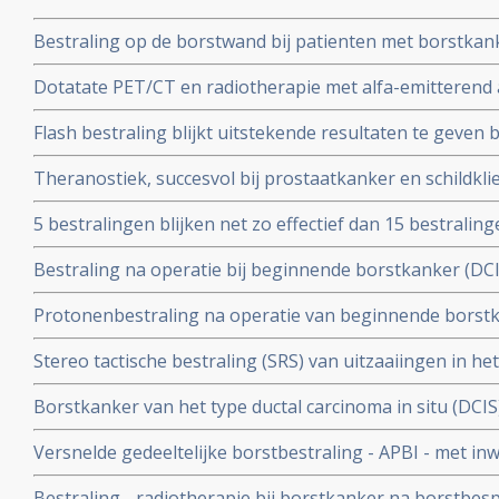
Bestraling op de borstwand bij patienten met borstkank
verschil in overleving op 10 jaar in vergelijking met gee
Dotatate PET/CT en radiotherapie met alfa-emitterend 
onnodig
op de somatostatine receptor type 2 (SSTR2) bij vrouwe
Flash bestraling blijkt uitstekende resultaten te geven b
borstkanker geeft uitstekende resultaten
borstkanker, maar ook voor andere vormen van kanker,
Theranostiek, succesvol bij prostaatkanker en schildkli
behandeling voor borstkanker te kunnen zijn, aldus pro
5 bestralingen blijken net zo effectief dan 15 bestralin
blijkt uit het Fast Forward-onderzoek. copy 1
Bestraling na operatie bij beginnende borstkanker (DCIS 
langere ziektevrije tijd tot een recidief optreed maar sig
Protonenbestraling na operatie van beginnende borstk
overlevingen na 10 jaar dan voor vrouwen die alleen zij
controle na 2 jaar, lage behandelingsbelasting en uitzon
Stereo tactische bestraling (SRS) van uitzaaiingen in h
longbescherming en uitstekende cosmetische effecten 
geeft betere overal overleving en betere kwaliteit van 
Borstkanker van het type ductal carcinoma in situ (DCIS
((WBRT)
met alleen operatie en/of hormoontherapie. Maar ook b
Versnelde gedeeltelijke borstbestraling - APBI - met i
een recidief nog verder omlaag brengen blijkt uit nieuw
zelfde resultaten op overleving en iets meer kans op re
Bestraling - radiotherapie bij borstkanker na borstbesp