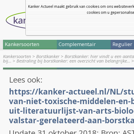
Kanker Actueel maakt gebruik van cookies om ons websiteverk
cookies om u gepersonalisee
Kankersoorten
Complementair
Regulier
Kankersoorten
>
Borstkanker
>
Borstkanker: hier vindt u een aanta
bij…
>
Bestraling bij borstkanker: een overzicht van belangrijke…
Lees ook:
https://kanker-actueel.nl/NL/st
van-niet-toxische-middelen-en-
uit-literatuurlijst-van-arts-biol
valstar-gerelateerd-aan-borstk
Update 31 oktober 2018: Bron: A