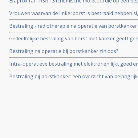
Efaproxiral - RSR 13 (chemische molecuul die op een be
uitzaaiingen, al is ook hier geen verschil in overall over
toevoegt aan de cel ) aanvullend op bestraling geeft aa
Vrouwen waarvan de linkerborst is bestraald hebben sig
behandeling van hersenmetastases - uitzaaiïngen voo
hartklachten later in hun leven dan de vrouwen waarvan
Bestraling - radiotherapie na operatie van borstkanker
met een erfelijke belasting geeft significant groter risi
Gedeeltelijke bestraling van borst met kanker geeft gee
dan bij vrouwen die niet erfelijk belast zijn
overlevingstijd en kans op recidief t.o.v. totale bestra
Bestraling na operatie bij borstkanker zinloos?
(stadium I en II). De belasting is echter veel minder gr
Intra-operatieve bestraling met elektronen lijkt goed en 
uitwendige bestraling van borstkanker ter voorkoming e
Bestraling bij borstkanker: een overzicht van belangrijk