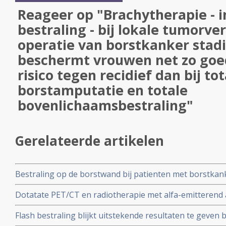
Reageer op "Brachytherapie - 
bestraling - bij lokale tumorve
operatie van borstkanker stadi
beschermt vrouwen net zo goe
risico tegen recidief dan bij tot
borstamputatie en totale
bovenlichaamsbestraling"
Gerelateerde artikelen
Bestraling op de borstwand bij patienten met borstkank
verschil in overleving op 10 jaar in vergelijking met gee
Dotatate PET/CT en radiotherapie met alfa-emitterend 
onnodig
op de somatostatine receptor type 2 (SSTR2) bij vrouwe
Flash bestraling blijkt uitstekende resultaten te geven b
borstkanker geeft uitstekende resultaten