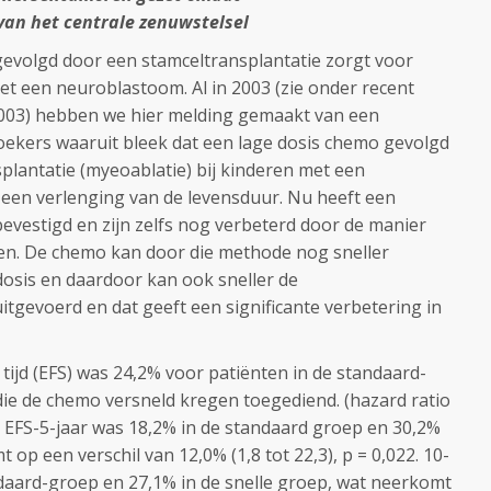
an het centrale zenuwstelsel
evolgd door een stamceltransplantatie zorgt voor
et een neuroblastoom. Al in 2003 (zie onder recent
t 2003) hebben we hier melding gemaakt van een
ekers waaruit bleek dat een lage dosis chemo gevolgd
plantatie (myeoablatie) bij kinderen met een
 een verlenging van de levensduur. Nu heeft een
bevestigd en zijn zelfs nog verbeterd door de manier
en. De chemo kan door die methode nog sneller
osis en daardoor kan ook sneller de
tgevoerd en dat geeft een significante verbetering in
je tijd (EFS) was 24,2% voor patiënten in de standaard-
ie de chemo versneld kregen toegediend. (hazard ratio
30. EFS-5-jaar was 18,2% in de standaard groep en 30,2%
 op een verschil van 12,0% (1,8 tot 22,3), p = 0,022. 10-
ndaard-groep en 27,1% in de snelle groep, wat neerkomt