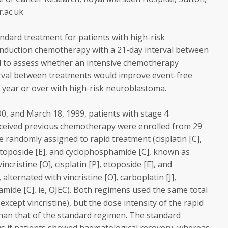
.ac.uk
ard treatment for patients with high-risk
 induction chemotherapy with a 21-day interval between
d to assess whether an intensive chemotherapy
erval between treatments would improve event-free
 1 year or over with high-risk neuroblastoma.
, and March 18, 1999, patients with stage 4
eived previous chemotherapy were enrolled from 29
e randomly assigned to rapid treatment (cisplatin [C],
, etoposide [E], and cyclophosphamide [C], known as
ncristine [O], cisplatin [P], etoposide [E], and
alternated with vincristine [O], carboplatin [J],
mide [C], ie, OJEC). Both regimens used the same total
xcept vincristine), but the dose intensity of the rapid
han that of the standard regimen. The standard