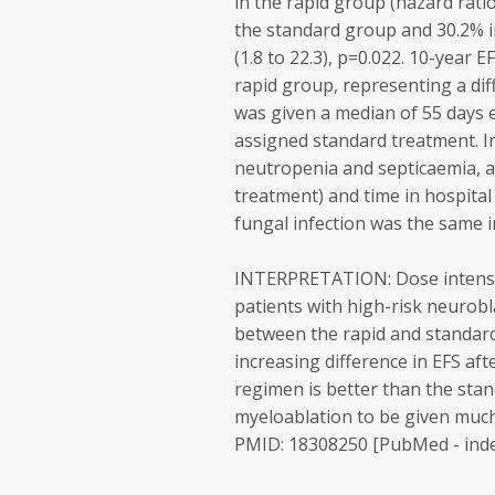
in the rapid group (hazard ratio
the standard group and 30.2% i
(1.8 to 22.3), p=0.022. 10-year
rapid group, representing a diff
was given a median of 55 days e
assigned standard treatment. In
neutropenia and septicaemia, an
treatment) and time in hospital
fungal infection was the same 
INTERPRETATION: Dose intensity
patients with high-risk neurobl
between the rapid and standard
increasing difference in EFS aft
regimen is better than the sta
myeloablation to be given much
PMID: 18308250 [PubMed - ind