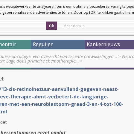
ons websiteverkeer te analyseren om u een optimale bezoekerservaring te bied
 gepersonaliseerde advertenties te tonen. Door op [OK] te klikken gaat u hie
Ok
Meer details
entair
Regulier
Kankernieuws
uliere oncologie: een overzicht van recente ontwikkelingen…
>
Neuro
n: Lage dosis primaire chemotherapie…
>
el:
L/13-cis-retinoinezuur-aanvullend-gegeven-naast-
eve-therapie-abmt-verbetert-de-langjarige-
eren-met-een-neuroblastoom-graad-3-en-4-tot-100-
tml
cet
j hersentumoren gezet omdat