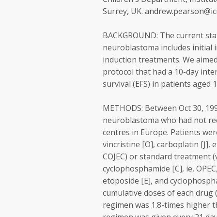
Surrey, UK. andrew.pearson@icr
BACKGROUND: The current stand
neuroblastoma includes initial
induction treatments. We aime
protocol that had a 10-day int
survival (EFS) in patients aged
METHODS: Between Oct 30, 1990
neuroblastoma who had not rec
centres in Europe. Patients wer
vincristine [O], carboplatin [J]
COJEC) or standard treatment (vi
cyclophosphamide [C], ie, OPEC, 
etoposide [E], and cyclophospha
cumulative doses of each drug (e
regimen was 1.8-times higher t