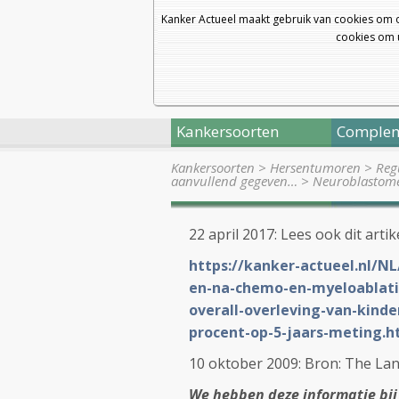
Kanker Actueel maakt gebruik van cookies om 
cookies om u
Kankersoorten
Complem
Kankersoorten
>
Hersentumoren
>
Reg
aanvullend gegeven…
>
Neuroblastome
22 april 2017: Lees ook dit artik
https://kanker-actueel.nl/N
en-na-chemo-en-myeloablati
overall-overleving-van-kind
procent-op-5-jaars-meting.h
10 oktober 2009: Bron: The Lan
We hebben deze informatie bi