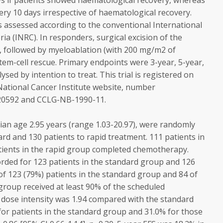
s if patients showed haematological recovery, whereas
ry 10 days irrespective of haematological recovery.
assessed according to the conventional International
a (INRC). In responders, surgical excision of the
 followed by myeloablation (with 200 mg/m2 of
em-cell rescue. Primary endpoints were 3-year, 5-year,
sed by intention to treat. This trial is registered on
US National Cancer Institute website, number
20592 and CCLG-NB-1990-11.
ian age 2.95 years (range 1.03-20.97), were randomly
rd and 130 patients to rapid treatment. 111 patients in
tients in the rapid group completed chemotherapy.
ded for 123 patients in the standard group and 126
 of 123 (79%) patients in the standard group and 84 of
 group received at least 90% of the scheduled
 dose intensity was 1.94 compared with the standard
for patients in the standard group and 31.0% for those