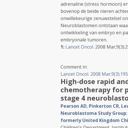
adrenaline (stress hormoon) en 
bovenop de beide nieren achte
onwillekeurige zenuwstelsel on
Neuroblastomen ontstaan waarsc
ontwikkeling van embryo en p
embryonale tumoren.
1:
Lancet Oncol.
2008 Mar;9(3):2
Comment in:
Lancet Oncol. 2008 Mar;9(3):195
High-dose rapid an
chemotherapy for p
stage 4 neuroblasto
Pearson AD
,
Pinkerton CR
,
Lew
Neuroblastoma Study Group
formerly United Kingdom Chi
Children's Department, Institu