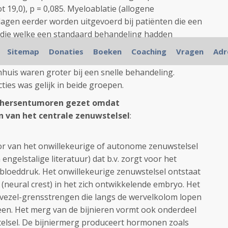
ot 19,0), p = 0,085. Myeloablatie (allogene
dagen eerder worden uitgevoerd bij patiënten die een
 die welke een standaard behandeling hadden
ies (aantal patiënten met febriele neutropenie en
Sitemap
Donaties
Boeken
Coaching
Vragen
Adr
r van antibiotica en schimmeldodende behandeling) en
nhuis waren groter bij een snelle behandeling.
ies was gelijk in beide groepen.
j hersentumoren gezet omdat
 van het centrale zenuwstelsel
:
r van het onwillekeurige of autonome zenuwstelsel
engelstalige literatuur) dat b.v. zorgt voor het
 bloeddruk. Het onwillekeurige zenuwstelsel ontstaat
 (neural crest) in het zich ontwikkelende embryo. Het
nuwvezel-grensstrengen die langs de wervelkolom lopen
been. Het merg van de bijnieren vormt ook onderdeel
telsel. De bijniermerg produceert hormonen zoals