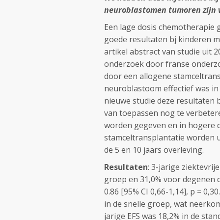
neuroblastomen tumoren zijn v
Een lage dosis chemotherapie g
goede resultaten bj kinderen m
artikel abstract van studie ui
onderzoek door franse onderzo
door een allogene stamceltrans
neuroblastoom effectief was in
nieuwe studie deze resultaten 
van toepassen nog te verbeter
worden gegeven en in hogere d
stamceltransplantatie worden ui
de 5 en 10 jaars overleving.
Resultaten
: 3-jarige ziektevri
groep en 31,0% voor degenen d
0.86 [95% CI 0,66-1,14], p = 0,
in de snelle groep, wat neerkomt
jarige EFS was 18,2% in de sta