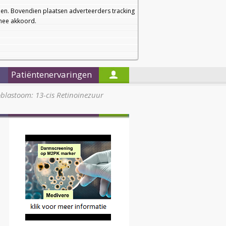
a
a
Startpagina
Nieuwsbrief
a
en. Bovendien plaatsen adverteerders tracking
rmee akkoord.
Alleen in de titels zoeken
Patiëntenervaringen
blastoom: 13-cis Retinoinezuur