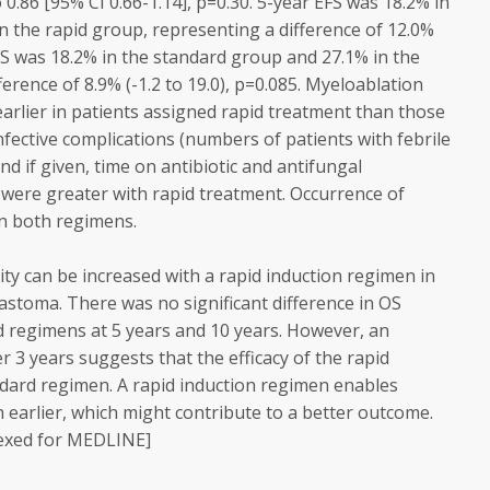
 0.86 [95% CI 0.66-1.14], p=0.30. 5-year EFS was 18.2% in
n the rapid group, representing a difference of 12.0%
 EFS was 18.2% in the standard group and 27.1% in the
erence of 8.9% (-1.2 to 19.0), p=0.085. Myeloablation
arlier in patients assigned rapid treatment than those
fective complications (numbers of patients with febrile
d if given, time on antibiotic and antifungal
 were greater with rapid treatment. Occurrence of
in both regimens.
 can be increased with a rapid induction regimen in
astoma. There was no significant difference in OS
 regimens at 5 years and 10 years. However, an
er 3 years suggests that the efficacy of the rapid
ndard regimen. A rapid induction regimen enables
 earlier, which might contribute to a better outcome.
exed for MEDLINE]