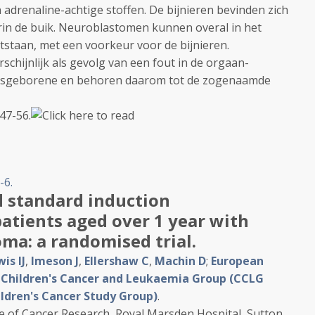
adrenaline-achtige stoffen. De bijnieren bevinden zich
rin de buik. Neuroblastomen kunnen overal in het
tstaan, met een voorkeur voor de bijnieren.
hijnlijk als gevolg van een fout in de orgaan-
asgeborene en behoren daarom tot de zogenaamde
47-56.
-6.
d standard induction
atients aged over 1 year with
ma: a randomised trial.
is IJ
,
Imeson J
,
Ellershaw C
,
Machin D
;
European
;
Children's Cancer and Leukaemia Group (CCLG
ldren's Cancer Study Group)
.
te of Cancer Research, Royal Marsden Hospital, Sutton,