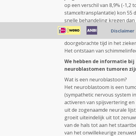
op een verschil van 8,9% (-1,2 t
stamceltransplantatie) kon 55 
snelle behandeling kregen dan
gekregen. Infectieuse complicat
Disclaimer
sepsis, en indien gegeven, duu
doorgebrachte tijd in het zieke
Het ontstaan van schimmelinfect
We hebben de informatie bi
neuroblastomen tumoren zijn
Wat is een neuroblastoom?
Het neuroblastoom is een tumo
(sympathetic nervous system in 
activeren van spijsvertering en
uit de zogenaamde neurale lijst
groeit uiteindelijk uit tot ze
van de hals tot aan het staart
van het onwillekeurige zenuws