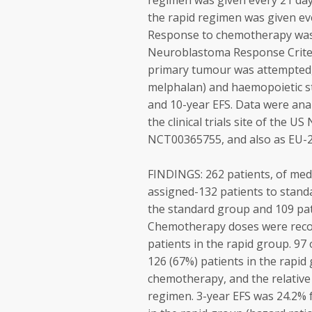
regimen was given every 21 day
the rapid regimen was given eve
Response to chemotherapy was 
Neuroblastoma Response Criteri
primary tumour was attempted,
melphalan) and haemopoietic st
and 10-year EFS. Data were analy
the clinical trials site of the 
NCT00365755, and also as EU-
FINDINGS: 262 patients, of med
assigned-132 patients to standa
the standard group and 109 pa
Chemotherapy doses were recor
patients in the rapid group. 97
126 (67%) patients in the rapid
chemotherapy, and the relative
regimen. 3-year EFS was 24.2% 