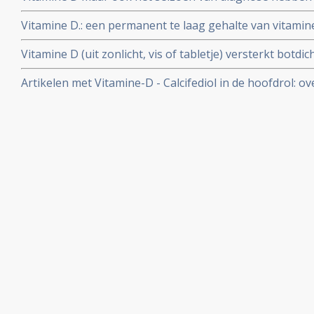
vormen van kanker, prostaatkanker - borstkanker . en 
Vitamine D.: een permanent te laag gehalte van vitamin
met verschillende oorzaken met 26 procent vergroten a
Vitamine D (uit zonlicht, vis of tabletje) versterkt botd
studie onder 13,.000 gezonde mensen.
daarmee beduidend de werking van bisfosfonaten bij
Artikelen met Vitamine-D - Calcifediol in de hoofdrol: ov
vitamine D. versterkt botdichtheid bij meisjes en jonge