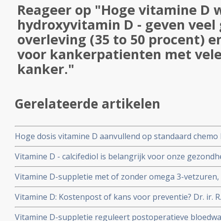
Reageer op "Hoge vitamine D w
hydroxyvitamin D - geven veel
overleving (35 to 50 procent) en
voor kankerpatienten met vel
kanker."
Gerelateerde artikelen
Hoge dosis vitamine D aanvullend op standaard chemo b
onbehandelde uitgezaaide darmkanker geeft klein voord
Vitamine D - calcifediol is belangrijk voor onze gezond
aanvullend normale dosis vitamine D copy 1
uit nieuwe studiepublicaties.
Vitamine D-suppletie met of zonder omega 3-vetzuren, 
immuunziekten met 22 procent, terwijl omega 3-vetzuu
Vitamine D: Kostenpost of kans voor preventie? Dr. ir. R.
vitamine D het aantal auto-immuunziekten met 15 proc
Zorginstituut een brief over het besluit Vitamine D nie
Vitamine D-suppletie reguleert postoperatieve bloedwa