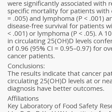
were significantly associated with 
specific mortality for patients with 
= .005) and lymphoma (
P
< .001) a
disease-free survival for patients w
< .001) or lymphoma (
P
< .05). A 1
in circulating 25(OH)D levels confe
of 0.96 (95% CI = 0.95–0.97) for ove
cancer patients.
Conclusions:
The results indicate that cancer pa
circulating 25(OH)D levels at or ne
diagnosis have better outcomes.
Affiliations
Key Laboratory of Food Safety Rese