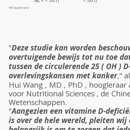
.48;
P
< .001)
< .001)
HR, hazard ratio
"
Deze studie kan worden beschou
overtuigende bewijs tot nu toe dat 
tussen de circulerende 25 ( OH ) D
overlevingskansen met kanker
," 
Hui Wang , MD , PhD , hoogleraar 
voor Nutritional Sciences , de Chi
Wetenschappen.
"
Aangezien een vitamine D-deficië
is over de hele wereld, pleiten wij
belangrijk is om te zorgen dat ie