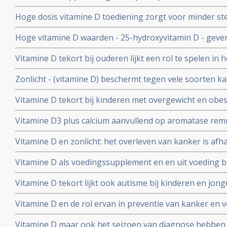
met spijsverteringskanker en verbetert sterk de overal
Hoge dosis vitamine D toediening zorgt voor minder ster
de hoogste PD-L1 waarden
zieke mensen en 15 procent verschil op overljidenscijf
Hoge vitamine D waarden - 25-hydroxyvitamin D - geven
overleving (35 to 50 procent) en ziektevrije tijd voor 
Vitamine D tekort bij ouderen lijkt een rol te spelen in
van kanker.
Zonlicht - (vitamine D) beschermt tegen vele soorten 
lymfklierkanker (non-Hodgkin) en zelfs niet melanome 
Vitamine D tekort bij kinderen met overgewicht en obes
Amerika, vooral bij latino en zwarte kinderen
Vitamine D3 plus calcium aanvullend op aromatase remm
bij borstkanker (stadium I, II en III) vermindert signifi
Vitamine D en zonlicht: het overleven van kanker is afha
en vermoeidheid
diagnose plaats heeft en vooral van zonlicht, blijkt uit 
Vitamine D als voedingssupplement en en uit voeding bi
miljoen kankerpatienten. De aanmaak van vitamine D. h
op het ontwikkelen van borstkanker te verkleinen, aldu
Vitamine D tekort lijkt ook autisme bij kinderen en jon
aantallen vrouwen. Artikel geplaatst 1 mei 2010
weinig zonlicht en speelplaatsen geven verschil van 50
Vitamine D en de rol ervan in preventie van kanker en 
kanker. Een overzicht van studies van de laatste jaren
Vitamine D maar ook het seizoen van diagnose hebben 