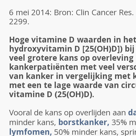
6 mei 2014: Bron: Clin Cancer Res.
2299.
Hoge vitamine D waarden in het
hydroxyvitamin D [25(OH)D]) bij
veel grotere kans op overleving 
kankerpatiıënten met veel vers
van kanker in vergelijking met
met een te lage waarde van cir
vitamine D (25(OH)D).
Vooral de kans op overlijden aan
d
minder kans,
borstkanker,
35% mi
lymfomen,
50% minder kans, spri