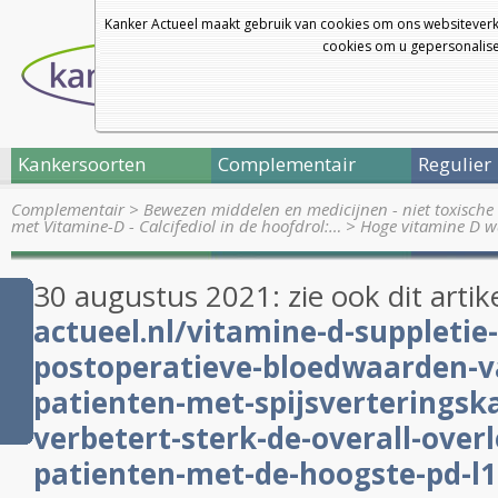
Kanker Actueel maakt gebruik van cookies om ons websiteverk
cookies om u gepersonalisee
Kankersoorten
Complementair
Regulier
Complementair
>
Bewezen middelen en medicijnen - niet toxische 
met Vitamine-D - Calcifediol in de hoofdrol:…
>
Hoge vitamine D w
30 augustus 2021: zie ook dit artik
actueel.nl/vitamine-d-suppletie
postoperatieve-bloedwaarden-va
patienten-met-spijsverteringsk
verbetert-sterk-de-overall-over
patienten-met-de-hoogste-pd-l