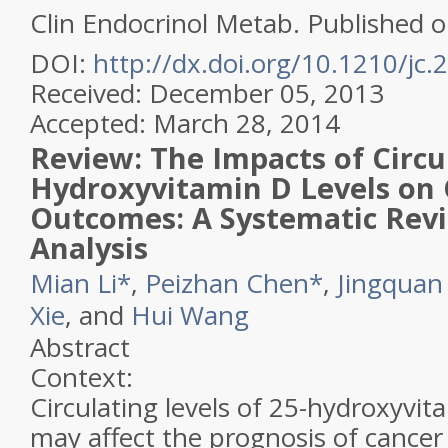
Clin Endocrinol Metab.
Published on
DOI:
http://dx.doi.org/10.1210/jc
Received: December 05, 2013
Accepted: March 28, 2014
Review:
The Impacts of Circu
Hydroxyvitamin D Levels on 
Outcomes: A Systematic Rev
Analysis
Mian Li
*
,
Peizhan Chen
*
,
Jingquan 
Xie
, and
Hui Wang
Abstract
Context:
Circulating levels of 25-hydroxyvi
may affect the prognosis of cancer