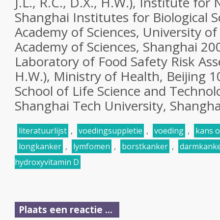
J.L., R.C., D.X., H.W.), Institute for
Shanghai Institutes for Biological 
Academy of Sciences, University of
Academy of Sciences, Shanghai 20
Laboratory of Food Safety Risk Ass
H.W.), Ministry of Health, Beijing 
School of Life Science and Technolo
Shanghai Tech University, Shangha
literatuurlijst
,
voedingsuppletie
,
voeding
,
kans o
longkanker
,
lymfomen
,
borstkanker
,
darmkank
hydroxyvitamin D
Plaats een reactie ...