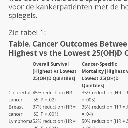
voor de kankerpatiënten met de h
spiegels.
Zie tabel 1:
Table. Cancer Outcomes Between
Highest vs the Lowest 25(OH)D Q
Overall Survival
Cancer-Specific
[Highest vs Lowest
Mortality [Highest 
25(OH)D Quintiles]
Lowest 25(OH)D
Quintiles]
Colorectal
45% reduction (HR =
35% reduction (HR = .
cancer
.55;
P
= .02)
= .005)
Breast
37% reduction (HR =
35% reduction (HR = .
cancer
.63;
P
< .001)
= .04)
Lymphoma
52% reduction (HR =
50% reduction (HR = .