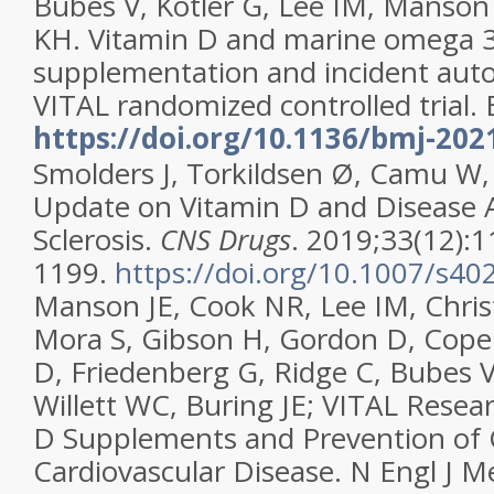
Bubes V, Kotler G, Lee IM, Manson
KH. Vitamin D and marine omega 3 
supplementation and incident aut
VITAL randomized controlled trial. 
https://doi.org/10.1136/bmj-202
Smolders J, Torkildsen Ø, Camu W
Update on Vitamin D and Disease Ac
Sclerosis.
CNS Drugs
. 2019;33(12):1
1199.
https://doi.org/10.1007/s4
Manson JE, Cook NR, Lee IM, Chris
Mora S, Gibson H, Gordon D, Copel
D, Friedenberg G, Ridge C, Bubes V
Willett WC, Buring JE; VITAL Resea
D Supplements and Prevention of 
Cardiovascular Disease. N Engl J M