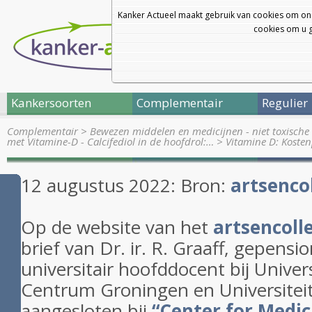
Kanker Actueel maakt gebruik van cookies om on
cookies om u g
Kankersoorten
Complementair
Regulier
Complementair
>
Bewezen middelen en medicijnen - niet toxische 
met Vitamine-D - Calcifediol in de hoofdrol:…
>
Vitamine D: Kosten
12 augustus 2022: Bron:
artsencol
Op de website van het
artsencolle
brief van
Dr. ir. R. Graaff, gepens
universitair hoofddocent bij Univer
Centrum Groningen en Universitei
aangesloten bij
“Center for Medic