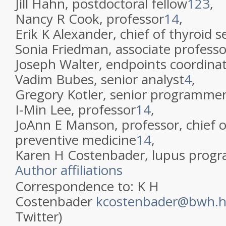
Jill Hahn, postdoctoral fellow
1
2
3
,
Nancy R Cook, professor
1
4
,
Erik K Alexander, chief of thyroid s
Sonia Friedman, associate professo
Joseph Walter, endpoints coordina
Vadim Bubes, senior analyst
4
,
Gregory Kotler, senior programmer
I-Min Lee, professor
1
4
,
JoAnn E Manson, professor, chief of
preventive medicine
1
4
,
Karen H Costenbader, lupus progr
Author affiliations
Correspondence to: K H
Costenbader
kcostenbader@bwh.h
Twitter)