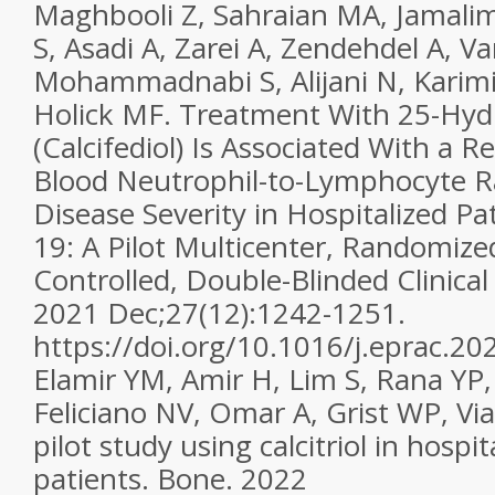
Maghbooli Z, Sahraian MA, Jamali
S, Asadi A, Zarei A, Zendehdel A, Va
Mohammadnabi S, Alijani N, Karimi 
Holick MF. Treatment With 25-Hyd
(Calcifediol) Is Associated With a R
Blood Neutrophil-to-Lymphocyte R
Disease Severity in Hospitalized P
19: A Pilot Multicenter, Randomize
Controlled, Double-Blinded Clinical 
2021 Dec;27(12):1242-1251.
https://doi.org/10.1016/j.eprac.2
Elamir YM, Amir H, Lim S, Rana YP
Feliciano NV, Omar A, Grist WP, V
pilot study using calcitriol in hosp
patients. Bone. 2022