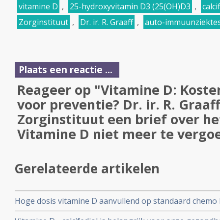
vitamine D
,
25-hydroxyvitamin D3 (25(OH)D3
,
calci
Zorginstituut
,
Dr. ir. R. Graaff
,
auto-immuunziekte
Plaats een reactie ...
Reageer op "Vitamine D: Koste
voor preventie? Dr. ir. R. Graaff
Zorginstituut een brief over he
Vitamine D niet meer te vergo
Gerelateerde artikelen
Hoge dosis vitamine D aanvullend op standaard chemo b
onbehandelde uitgezaaide darmkanker geeft klein voord