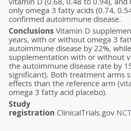
vitamin D (0.68, 0.48 to 0.94), and
only omega 3 fatty acids (0.74, 0.5
confirmed autoimmune disease.
Conclusions
Vitamin D supplement
years, with or without omega 3 fat
autoimmune disease by 22%, while
supplementation with or without 
the autoimmune disease rate by 15%
significant). Both treatment arms 
effects than the reference arm (vi
omega 3 fatty acid placebo).
Study
registration
ClinicalTrials.gov
NCT