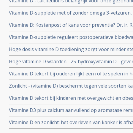
Vitamine D - calcifediol is belangrijk voor onze gezond
aanvullend normale dosis vitamine D copy 1
uit nieuwe studiepublicaties.
Vitamine D-suppletie met of zonder omega 3-vetzuren, 
immuunziekten met 22 procent, terwijl omega 3-vetzuu
Vitamine D: Kostenpost of kans voor preventie? Dr. ir. R.
vitamine D het aantal auto-immuunziekten met 15 proc
Zorginstituut een brief over het besluit Vitamine D nie
Vitamine D-suppletie reguleert postoperatieve bloedwa
met spijsverteringskanker en verbetert sterk de overal
Hoge dosis vitamine D toediening zorgt voor minder ster
de hoogste PD-L1 waarden
zieke mensen en 15 procent verschil op overljidenscijf
Hoge vitamine D waarden - 25-hydroxyvitamin D - geven
overleving (35 to 50 procent) en ziektevrije tijd voor 
Vitamine D tekort bij ouderen lijkt een rol te spelen in
van kanker.
Zonlicht - (vitamine D) beschermt tegen vele soorten 
lymfklierkanker (non-Hodgkin) en zelfs niet melanome 
Vitamine D tekort bij kinderen met overgewicht en obes
Amerika, vooral bij latino en zwarte kinderen
Vitamine D3 plus calcium aanvullend op aromatase remm
bij borstkanker (stadium I, II en III) vermindert signifi
Vitamine D en zonlicht: het overleven van kanker is afha
en vermoeidheid
diagnose plaats heeft en vooral van zonlicht, blijkt uit 