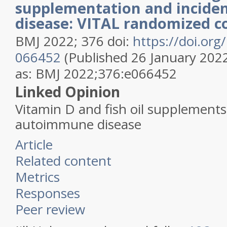
supplementation and incid
disease: VITAL randomized co
BMJ
2022
;
376
doi:
https://doi.or
066452
(Published 26 January 202
as:
BMJ
2022;376:e066452
Linked Opinion
Vitamin D and fish oil supplements
autoimmune disease
Article
Related content
Metrics
Responses
Peer review