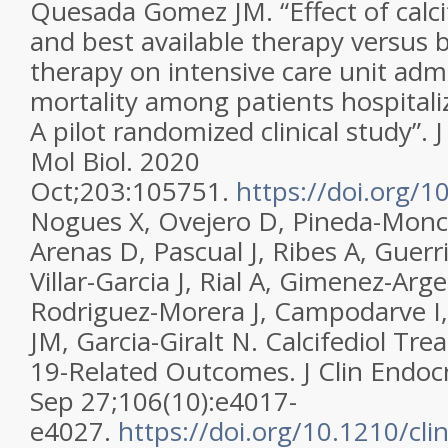
Quesada Gomez JM. “Effect of calci
and best available therapy versus b
therapy on intensive care unit adm
mortality among patients hospital
A pilot randomized clinical study”. 
Mol Biol. 2020
Oct;203:105751.
https://doi.org/
Nogues X, Ovejero D, Pineda-Moncu
Arenas D, Pascual J, Ribes A, Guerr
Villar-Garcia J, Rial A, Gimenez-Arg
Rodriguez-Morera J, Campodarve 
JM, Garcia-Giralt N. Calcifediol T
19-Related Outcomes. J Clin Endoc
Sep 27;106(10):e4017-
e4027.
https://doi.org/10.1210/c