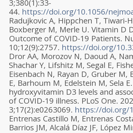
3;380(1):33-
44.
https://doi.org/10.1056/nejm
Radujkovic A, Hippchen T, Tiwari-H
Boxberger M, Merle U. Vitamin D D
Outcome of COVID-19 Patients. Nu
10;12(9):2757.
https://doi.org/10
Dror AA, Morozov N, Daoud A, Nami
Shachar Y, Lifshitz M, Segal E, Fish
Eisenbach N, Rayan D, Gruber M, 
E, Barhoum M, Edelstein M, Sela E. 
hydroxyvitamin D3 levels and assoc
of COVID-19 illness. PLoS One. 20
3;17(2):e0263069.
https://doi.org
Entrenas Castillo M, Entrenas Cos
Barrios JM, Alcalá Díaz JF, López Mi