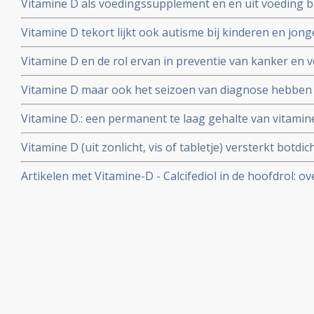
Vitamine D als voedingssupplement en en uit voeding bi
miljoen kankerpatienten. De aanmaak van vitamine D. h
op het ontwikkelen van borstkanker te verkleinen, aldu
Vitamine D tekort lijkt ook autisme bij kinderen en jon
aantallen vrouwen. Artikel geplaatst 1 mei 2010
weinig zonlicht en speelplaatsen geven verschil van 50
Vitamine D en de rol ervan in preventie van kanker en 
kanker. Een overzicht van studies van de laatste jaren
Vitamine D maar ook het seizoen van diagnose hebben 
vormen van kanker, prostaatkanker - borstkanker . en 
Vitamine D.: een permanent te laag gehalte van vitamin
met verschillende oorzaken met 26 procent vergroten a
Vitamine D (uit zonlicht, vis of tabletje) versterkt botd
studie onder 13,.000 gezonde mensen.
daarmee beduidend de werking van bisfosfonaten bij
Artikelen met Vitamine-D - Calcifediol in de hoofdrol: ov
vitamine D. versterkt botdichtheid bij meisjes en jonge