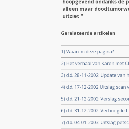
hoopgevend ondanks de pi
alleen maar doodtumorwee
uitziet "
Gerelateerde artikelen
1) Waarom deze pagina?
2) Het verhaal van Karen met C
3) d.d. 28-11-2002: Update van
4) d.d. 17-12-2002 Uitslag scan 
5) d.d. 21-12-2002: Verslag sec
genuanceerder en hoopvoller
6) d.d. 31-12-2002: Verhoogde
tumorsterfte en natuurlijke afv
7) d.d. 04-01-2003: Uitslag pets
eerste en voorlopige reactie
met officiële reactie van Ierse a