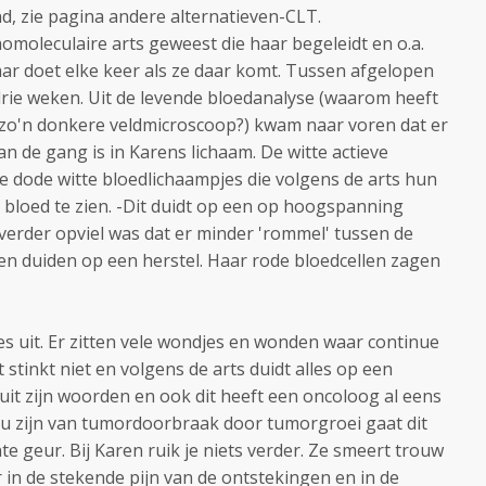
d, zie pagina andere alternatieven-CLT.
thomoleculaire arts geweest die haar begeleidt en o.a.
aar doet elke keer als ze daar komt. Tussen afgelopen
drie weken. Uit de levende bloedanalyse (waarom heeft
 zo'n donkere veldmicroscoop?) kwam naar voren dat er
n de gang is in Karens lichaam. De witte actieve
e dode witte bloedlichaampjes die volgens de arts hun
 bloed te zien. -Dit duidt op een op hoogspanning
rder opviel was dat er minder 'rommel' tussen de
nen duiden op een herstel. Haar rode bloedcellen zagen
ies uit. Er zitten vele wondjes en wonden waar continue
 stinkt niet en volgens de arts duidt alles op een
 uit zijn woorden en ook dit heeft een oncoloog al eens
ou zijn van tumordoorbraak door tumorgroei gaat dit
 geur. Bij Karen ruik je niets verder. Ze smeert trouw
r in de stekende pijn van de ontstekingen en in de