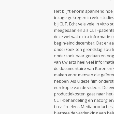
Het blijft enorm spannend hoe 
inzage gekregen in vele studies
bij CLT. Echt vele vele in vitro 
meegedaan en als CLT-patiënte
deze wel wat extra informatie t
begin/eind december. Dat er a
onderzoek ten grondslag zou lig
onderzoek naar gedaan en nog
van uw arts heel veel informati
de documentaire van Karen en wi
maken voor mensen die geïnter
hebben. Als u deze film onderst
een kopie van de video's. De e
productiekosten gaat naar het
CLT-behandeling en nazorg erv
t.n.v. Freelens Mediaproducties,
hiermee de verdenking van bel