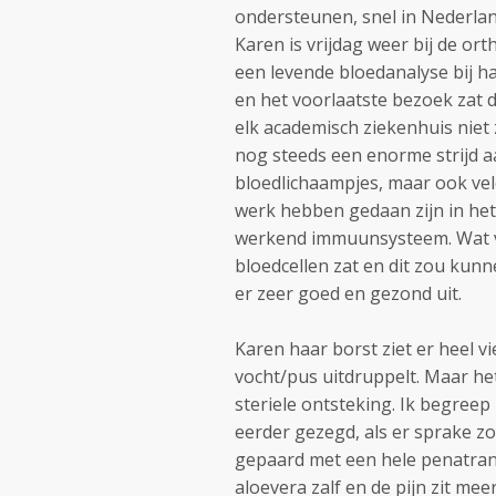
ondersteunen, snel in Nederlan
Karen is vrijdag weer bij de or
een levende bloedanalyse bij h
en het voorlaatste bezoek zat 
elk academisch ziekenhuis niet
nog steeds een enorme strijd aa
bloedlichaampjes, maar ook vel
werk hebben gedaan zijn in het
werkend immuunsysteem. Wat ve
bloedcellen zat en dit zou kun
er zeer goed en gezond uit.
Karen haar borst ziet er heel v
vocht/pus uitdruppelt. Maar het
steriele ontsteking. Ik begreep
eerder gezegd, als er sprake z
gepaard met een hele penatrante
aloevera zalf en de pijn zit mee