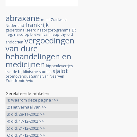
abraxane
maal
Zuidwest
frankrijk
Nederland
gepersonaliseerd nazorgprogramma
ER
neg.
risico op breken van heup
thyroid
vergoedingen
endocrien
van dure
behandelingen en
medicijnen
kippenlevertjes
sjalot
fraude bij klinische studies
promovendus Sanne van Neerven
Zoledronic Avid
Gerelateerde artikelen
1) Waarom deze pagina? >>
2) Het verhaal van >>
3) d.d. 28-11-2002: >>
4) d.d. 17-12-2002 >>
5) d.d. 21-12-2002: >>
6) d.d. 31-12-2002: >>