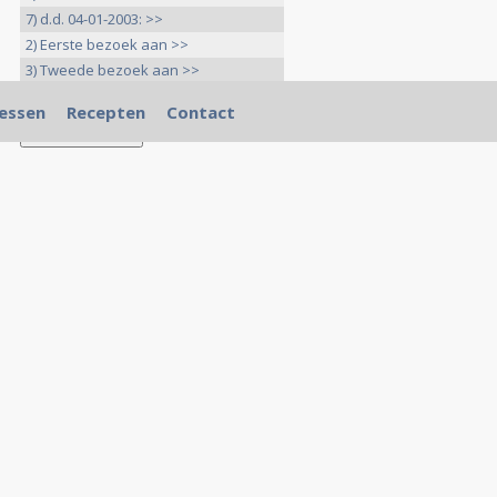
7) d.d. 04-01-2003: >>
2) Eerste bezoek aan >>
3) Tweede bezoek aan >>
9) Open brief van Karen over >>
essen
Recepten
Contact