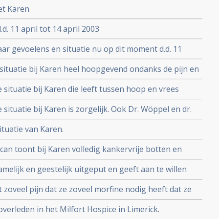
et Karen
. 11 april tot 14 april 2003
ar gevoelens en situatie nu op dit moment d.d. 11
 van een bezoek aan Ierland
le situatie bij Karen heel hoopgevend ondanks de pijn en
tenkant alleen maar doodtumorweefsel laat zien, met
le situatie bij Karen die leeft tussen hoop en vrees
e situatie bij Karen is zorgelijk. Ook Dr. Wöppel en dr.
en wellicht zelfs nieuwe kanker.
situatie van Karen.
scan toont bij Karen volledig kankervrije botten en
 van uitzaaiing in de hals. Een prachtig resultaat.
hamelijk en geestelijk uitgeput en geeft aan te willen
ft niet al haar kanker doodgemaakt en de artsen geven
t zoveel pijn dat ze zoveel morfine nodig heeft dat ze
en en kunnen behandelen verder.
d. 21 mei 2003 is Karen overleden.
overleden in het Milfort Hospice in Limerick.