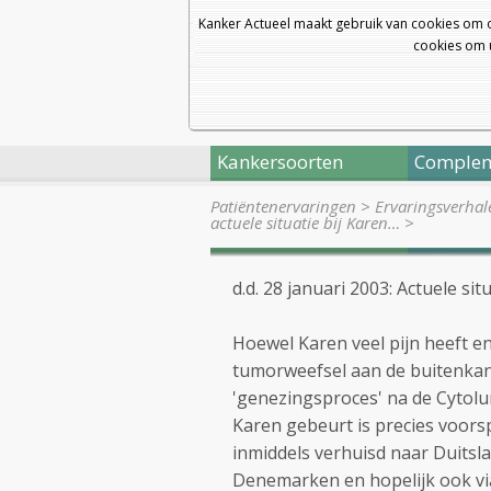
Kanker Actueel maakt gebruik van cookies om 
cookies om u
Kankersoorten
Complem
Patiëntenervaringen
>
Ervaringsverhal
actuele situatie bij Karen…
>
d.d. 28 januari 2003: Actuele situ
Hoewel Karen veel pijn heeft en
tumorweefsel aan de buitenkant
'genezingsproces' na de Cytol
Karen gebeurt is precies voors
inmiddels verhuisd naar Duitsl
Denemarken en hopelijk ook vi