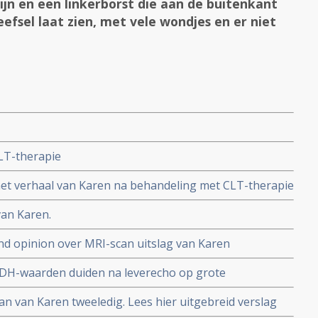
jn en een linkerborst die aan de buitenkant
fsel laat zien, met vele wondjes en er niet
LT-therapie
 het verhaal van Karen na behandeling met CLT-therapie
van Karen.
ond opinion over MRI-scan uitslag van Karen
 LDH-waarden duiden na leverecho op grote
loeiïng bij Karen alsdus radioloog en oncoloog in een
can van Karen tweeledig. Lees hier uitgebreid verslag
rts.