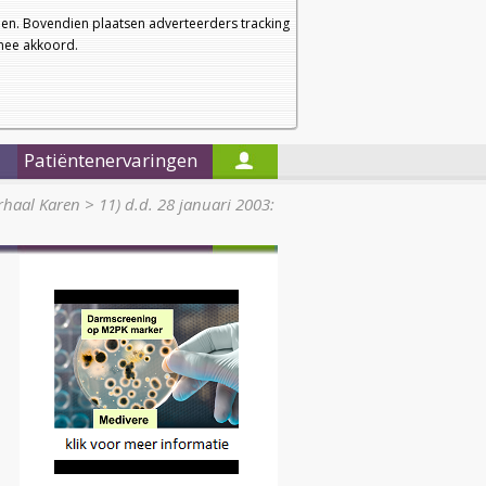
a
a
Startpagina
Nieuwsbrief
a
en. Bovendien plaatsen adverteerders tracking
rmee akkoord.
Alleen in de titels zoeken
Patiëntenervaringen
rhaal Karen
>
11) d.d. 28 januari 2003: