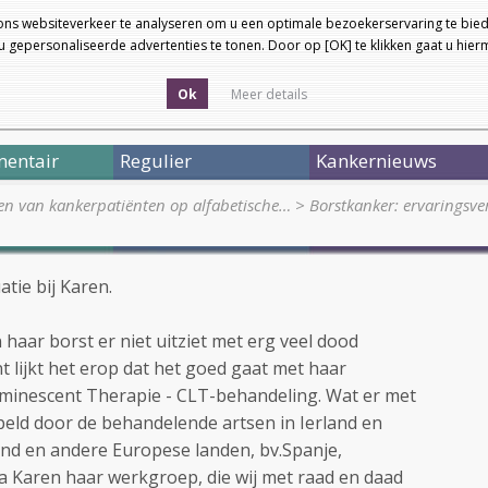
ons websiteverkeer te analyseren om u een optimale bezoekerservaring te bied
 gepersonaliseerde advertenties te tonen. Door op [OK] te klikken gaat u hie
Ok
Meer details
entair
Regulier
Kankernieuws
en van kankerpatiënten op alfabetische…
>
Borstkanker: ervaringsve
atie bij Karen.
 haar borst er niet uitziet met erg veel dood
 lijkt het erop dat het goed gaat met haar
uminescent Therapie - CLT-behandeling. Wat er met
peld door de behandelende artsen in Ierland en
and en andere Europese landen, bv.Spanje,
a Karen haar werkgroep, die wij met raad en daad