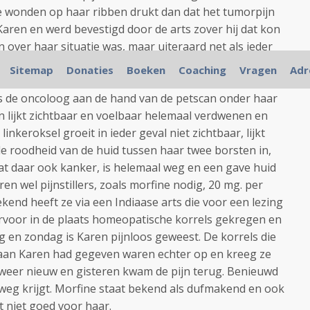
e wonden op haar ribben drukt dan dat het tumorpijn
Karen en werd bevestigd door de arts zover hij dat kon
 over haar situatie was, maar uiteraard net als ieder
CLT precies veroorzaakt. Maar uiteraard voelt Karen
Sitemap
Donaties
Boeken
Coaching
Vragen
Adr
 wijst niets erop dat er sprake zou zijn van
ls de oncoloog aan de hand van de petscan onder haar
 lijkt zichtbaar en voelbaar helemaal verdwenen en
inkeroksel groeit in ieder geval niet zichtbaar, lijkt
de roodheid van de huid tussen haar twee borsten in,
t daar ook kanker, is helemaal weg en een gave huid
n wel pijnstillers, zoals morfine nodig, 20 mg. per
end heeft ze via een Indiaase arts die voor een lezing
arvoor in de plaats homeopatische korrels gekregen en
 en zondag is Karen pijnloos geweest. De korrels die
en aan Karen had gegeven waren echter op en kreeg ze
 weer nieuw en gisteren kwam de pijn terug. Benieuwd
 weg krijgt. Morfine staat bekend als dufmakend en ook
 niet goed voor haar.