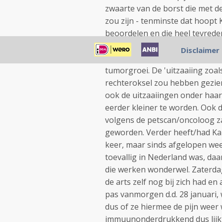
zwaarte van de borst die met d
zou zijn - tenminste dat hoopt 
beoordelen en die heel tevreden
ander gewoon niet weet wat de 
Disclaimer
zich wel onzeker daarover. Toch
tumorgroei. De 'uitzaaiing zoa
rechteroksel zou hebben gezien
ook de uitzaaiingen onder haar l
eerder kleiner te worden. Ook 
volgens de petscan/oncoloog za
geworden. Verder heeft/had Kare
keer, maar sinds afgelopen week
toevallig in Nederland was, da
die werken wonderwel. Zaterdag
de arts zelf nog bij zich had 
pas vanmorgen d.d. 28 januari,
dus of ze hiermee de pijn weer
immuunonderdrukkend dus lijkt