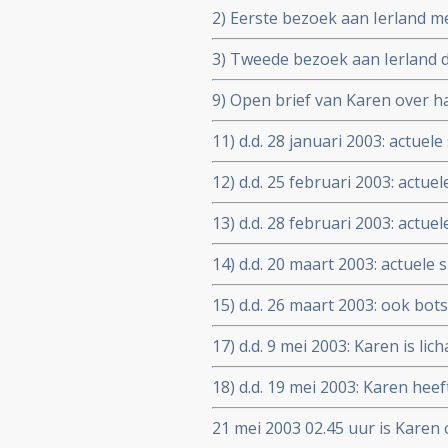
2) Eerste bezoek aan Ierland m
3) Tweede bezoek aan Ierland d.d
9) Open brief van Karen over ha
januari 2003 aan de vooravond
11) d.d. 28 januari 2003: actue
een linkerborst die aan de bui
12) d.d. 25 februari 2003: actue
vele wondjes en er niet uitziet
13) d.d. 28 februari 2003: actuel
Porter constateren nog kanker 
14) d.d. 20 maart 2003: actuele 
15) d.d. 26 maart 2003: ook bot
sterke vermindering van grootte
17) d.d. 9 mei 2003: Karen is lic
sterven in Ierland. De CLT hee
18) d.d. 19 mei 2003: Karen heef
aan dat ze haar niet meer will
bijna de hele dag slapend is. d.
21 mei 2003 02.45 uur is Karen 