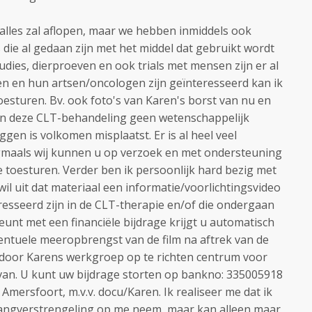
alles zal aflopen, maar we hebben inmiddels ook
 die al gedaan zijn met het middel dat gebruikt wordt
studies, dierproeven en ook trials met mensen zijn er al
n en hun artsen/oncologen zijn geïnteresseerd kan ik
oesturen. Bv. ook foto's van Karen's borst van nu en
an deze CLT-behandeling geen wetenschappelijk
gen is volkomen misplaatst. Er is al heel veel
maals wij kunnen u op verzoek en met ondersteuning
e toesturen. Verder ben ik persoonlijk hard bezig met
l uit dat materiaal een informatie/voorlichtingsvideo
esseerd zijn in de CLT-therapie en/of die ondergaan
eunt met een financiële bijdrage krijgt u automatisch
ventuele meeropbrengst van de film na aftrek van de
 door Karens werkgroep op te richten centrum voor
an. U kunt uw bijdrage storten op bankno: 335005918
 Amersfoort, m.v.v. docu/Karen. Ik realiseer me dat ik
angverstrengeling op me neem, maar kan alleen maar