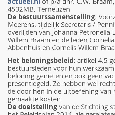
actueel.nl
of
p/a dhr. C.W. Braam,
4532MB, Terneuzen
De bestuurssamenstelling
: Voor
Meerens, tijdelijk Secretaris / Pen
overlijden van Johanna Petronella L
Willem Braam en de leden Cornelia
Abbenhuis en Cornelis Willem Bra
Het beloningsbeleid
: artikel 4.5 
bestuursleden voor hun werkzaa
beloning genieten en ook geen vac
presentiegeld. Ze hebben wel rech
de door hen in de uitoefening van 
gemaakte kosten
De doelstelling
van de Stichting 
het Beleidsplan 2014, zie gerelatee