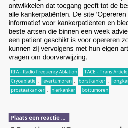
ontwikkelen dat toegang geeft tot de b
alle kankerpatiënten. De site ‘Opereren 
informatief voor kankerpatiënten en bie
beste artsen die binnen een week advi
een patiënt geschikt is voor opereren z
kunnen zij vervolgens met hun eigen ar
vragen om doorverwijzing.
RFA - Radio Frequency Ablation
,
TACE - Trans Artiel
Cryoablatie
,
levertumoren
,
borstkanker
,
longka
prostaatkanker
,
nierkanker
,
bottumoren
Plaats een reactie ...