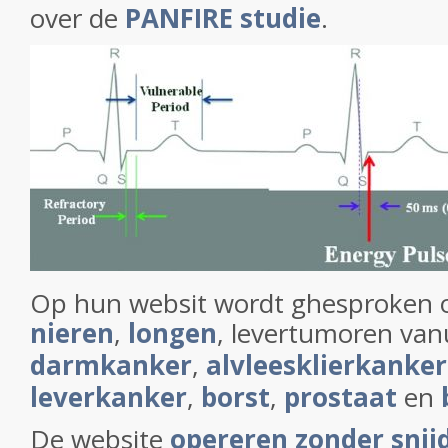
over de
PANFIRE studie
.
Op hun websit wordt ghesproken 
nieren
,
longen
, levertumoren vanu
darmkanker
,
alvleesklierkanker
leverkanker
,
borst
,
prostaat
en
De website
opereren zonder snij