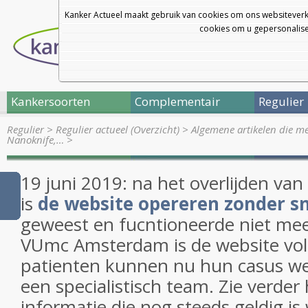
Kanker Actueel maakt gebruik van cookies om ons websiteverk
cookies om u gepersonalisee
Kankersoorten
Complementair
Regulier
Regulier
>
Regulier actueel (Overzicht)
>
Algemene artikelen die m
Nanoknife,…
>
19 juni 2019: na het overlijden va
is
de website opereren zonder s
geweest en fucntioneerde niet me
VUmc Amsterdam is de website vol
patienten kunnen nu hun casus we
een specialistisch team. Zie verder
informatie die nog steeds geldig is