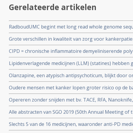
Gerelateerde artikelen
RadboudUMC begint met long read whole genome sequ
van genetische afwijkingen bij zeldzame aandoeningen
Grote verschillen in kwaliteit van zorg voor kankerpat
ziekenhuizen blijkt uit recent rapport van het NFK - Ne
CIPD = chronische inflammatoire demyeliniserende poly
Kankerpatiëntenorganisaties
beste resultaat met maximaal drie lage doses IVIg = I
Lipidenverlagende medicijnen (LLM) (statines) hebben g
overleving van kankerpatienten met borstkanker, dar
Olanzapine, een atypisch antipsychoticum, blijkt door
veroorzaakte misselijkheid en braken bijna volledig te
Oudere mensen met kanker lopen groter risico op de bact
kankerpatienten met gevorderde kanker
(veroorzaakt diarree) en overlijden daaraan ook vaker
Opereren zonder snijden met bv. TACE, RFA, Nanoknife, y
doe een consult bij specialistisch team in Nederland vo
Alle abstracten van SGO 2019 (50th Annual Meeting of t
zoek gaat.
Oncology)
Slechts 5 van de 16 medicijnen, waaronder anti-PD med
voor gebruik bij vormen van spijsverteringskanker blijke