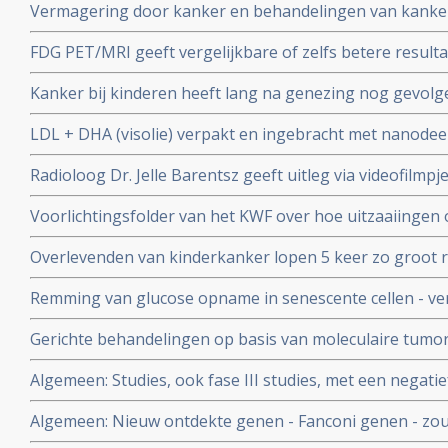
Vermagering door kanker en behandelingen van kanker 
overall overleving, kwaliteit van leven en kosteneffectief
en verbetert vaker kwaliteit van leven en overall overle
FDG PET/MRI geeft vergelijkbare of zelfs betere resul
effectieve behandelingen
PET/CT bij verschillende vormen van kanker aldus een 
Kanker bij kinderen heeft lang na genezing nog gevolge
levensbedreigende ziekte in haar/zijn verdere leven.
LDL + DHA (visolie) verpakt en ingebracht met nanodee
procent van levertumoren en spaart gewone cellen blijkt
Radioloog Dr. Jelle Barentsz geeft uitleg via videofilmpj
behandelingen en de rol van de beeldvorming via mp-MRI
Voorlichtingsfolder van het KWF over hoe uitzaaiingen
Overlevenden van kinderkanker lopen 5 keer zo groot ri
hormonale - aandoeningen op latere leeftijd
Remming van glucose opname in senescente cellen - ve
- doet tumorcellen afsterven en kan kankerpatienten b
Gerichte behandelingen op basis van moleculaire tumor 
kankerpatient lijken de toekomst te zijn. Aldus eerste
Algemeen: Studies, ook fase III studies, met een negati
zelden of nooit gepubliceerd.
Algemeen: Nieuw ontdekte genen - Fanconi genen - zou 
verklaren, aldus Nederlandse onderzoekers.