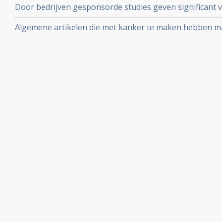
Door bedrijven gesponsorde studies geven significant 
van de resultaten dan onafhankelijk uitgevoerde studie
Algemene artikelen die met kanker te maken hebben maa
van kanker