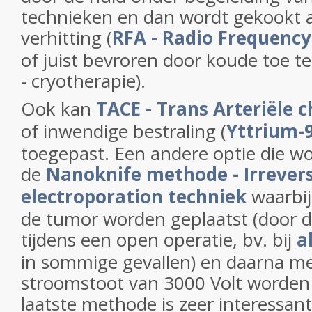
technieken en dan wordt gekookt a
verhitting (
RFA - Radio Frequency
of juist bevroren door koude toe t
- cryotherapie).
Ook kan
TACE - Trans Arteriële 
of inwendige bestraling (
Yttrium-9
toegepast. Een andere optie die w
de
Nanoknife methode - Irrevers
electroporation techniek
waarbij
de tumor worden geplaatst (door 
tijdens een open operatie, bv. bij
a
in sommige gevallen) en daarna me
stroomstoot van 3000 Volt worden 
laatste methode is zeer interessant