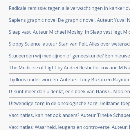
Radicale Remissie
Radicale remissie: tegen alle verwachtingen in kanker ov
Turner
Sapiens graphic novel De graphic novel, Auteur: Yuval 
mensheid in stripverhaal
Slaap vast. Auteur Michael Mosley. In Slaap vast legt Mi
slaapproblemen ontstaan en hoe je die met vasten, dië
Sloppy Science: auteur Stan van Pelt. Alles over wetensc
kunt aanpakken.
nepcongressen
Studeerden wij medicijnen of geneeskunde? Een nieuwe
chronische aandoeningen. Auteur: Lieneke van de Grien
The Medicine of Light by Andrei Reshetnickov and M.Nat
wordt uitgelegd hoe PDT met radachlorin-bremachlorin
Tijdloos ouder worden. Auteurs Tony Buzan en Raymo
fotosensitizer succesvol kankerpatienten kan helpen c
doorprikken van leeftijdsgebonden mentale achteruitg
U kunt meer dan u denkt, een boek van Hans C. Moolen
met kanker.
Uitwendige zorg in de oncologische zorg. Heilzame toe
antroposofische verpleegkundige Zorg. Auteur: Toke B
Vaccinaties, kan het ook anders? Auteur Tineke Schape
Vaccinaties: Waarheid, leugens en controverse. Auteur: 