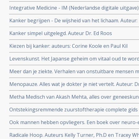
Peter Kapitein
Integrative Medicine - IM (Nederlandse digitale uitgave
Astrid Koppen.
Kanker begrijpen - De wijsheid van het lichaam. Auteur:
Kanker simpel uitgelegd. Auteur Dr. Ed Roos
Kiezen bij kanker: auteurs: Corine Koole en Paul Kil
Levenskunst. Het Japanse geheim om vitaal oud te word
Meer dan je ziekte. Verhalen van onstuitbare mensen m
Bloem en Jan Heemskerk
Menopauze. Alles wat je dokter je niet vertelt. Auteur: D
Metha Medisch van Akash Mehta, alles over geneeskund
zakboekformaat. Topper voor studenten geneeskunde
Ontstekingsremmende zuurstoftherapie complete gids 
gebruiken van natuurlijke zuurstoftherapie. Auteur Ma
Ook mannen hebben opvliegers. Een boek over neuro-
Radicale Hoop. Auteurs Kelly Turner, Ph.D en Tracey Whi