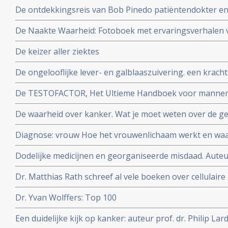
Reekers, emeritus-hoogleraar in de interventieradiolog
De ontdekkingsreis van Bob Pinedo patiëntendokter 
De Naakte Waarheid: Fotoboek met ervaringsverhalen 
Auteurs: Alice Bakker & Lilian Schneider Fotografe Ma
De keizer aller ziektes
De ongelooflijke lever- en galblaaszuivering. een krach
gezondheid en welzijn te optimaliseren. Auteur Andreas
De TESTOFACTOR, Het Ultieme Handboek voor mannen: 
ir. Ralph Moorman
De waarheid over kanker. Wat je moet weten over de ge
behandeling en de preventie Auteur: Ty M. Bollinger
Diagnose: vrouw Hoe het vrouwenlichaam werkt en wa
Auteurs: WOMEN Inc.
Dodelijke medicijnen en georganiseerde misdaad. Auteu
farmaceutische industrie is door en door verrot
Dr. Matthias Rath schreef al vele boeken over cellulaire
gezond blijven
Dr. Yvan Wolffers: Top 100
Een duidelijke kijk op kanker: auteur prof. dr. Philip Lar