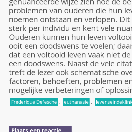
genuanceerde wijze zien hoe de b
problemen van ouderen die hun lev
noemen ontstaan en verlopen. Dit v
sterk per individu en kent vele nu
Ouderen kunnen hun leven voltoo
ooit een doodswens te voelen; daa
dat een voltooid leven vaak niet de
een doodswens. Naast de vele cita
treft de lezer ook schematische ov
factoren, behoeften, problemen en 
mogelijke verbeteringen of oploss
Frederique Defesche
,
euthanasie
,
levenseindeklini
Plaats een reactie ...