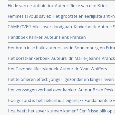
Einde van de antibiotica: Auteur Rinke van den Brink
Femmes si vous saviez: Het grootste en eerlijkste anti
vrouwen zouden moeten weten over vooral de rol van h
GAME OVER. Alles over doodgaan. Kinderboek. Auteur: 
baarmoeder-, borst- en eierstokkanker. Maar ook inte
Quaegebeur. Dit boek legt uit wat we wél weten van ste
Handboek Kanker: Auteur Henk Fransen
die niet meer verdwijnt. Voor kinderen vanaf 7 jaar.
Het brein in je buik: auteurs Justin Sonnenburg en Eri
Het borstkankerboek: Auteurs: dr. Marie-Jeanne Vranck
Oldenburg, Julia van Bohemen
Het Gezonde lifestyleboek. Auteur dr. Yvan Wolffers
Het telomeren effect. Jonger, gezonder en langer leven.
en Elissa Epel
Het verzwegen verhaal over kanker. Auteur Brian Pesk
Hoe gezond is het ziekenhuis eigenlijk? Fundamentele
Auteur: oncologisch chirurg Schelto Kruijff
Hoe heeft het zover kunnen komen? Een frisse blik op 