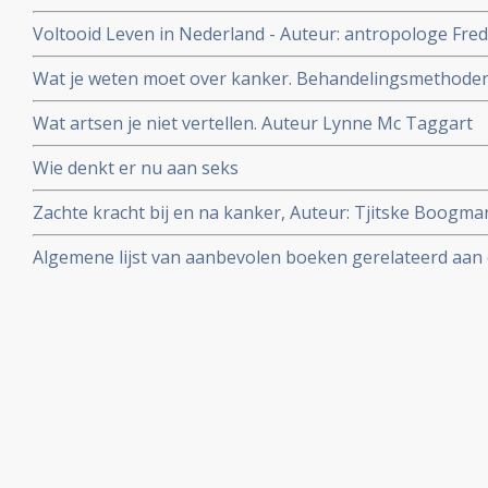
Voltooid Leven in Nederland - Auteur: antropologe Fre
ervaren, willen en doen als zij het leven voltooid vinden
Wat je weten moet over kanker. Behandelingsmethoden, r
Auteur Lynne McTaggert
Wat artsen je niet vertellen. Auteur Lynne Mc Taggart
Wie denkt er nu aan seks
Zachte kracht bij en na kanker, Auteur: Tjitske Boogm
Janneke Boshouwers. Yoga bij en na kanker.
Algemene lijst van aanbevolen boeken gerelateerd aa
kanker