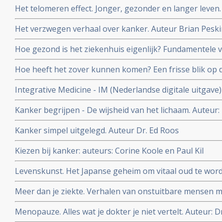
Het telomeren effect. Jonger, gezonder en langer leven.
en Elissa Epel
Het verzwegen verhaal over kanker. Auteur Brian Pesk
Hoe gezond is het ziekenhuis eigenlijk? Fundamentele
Auteur: oncologisch chirurg Schelto Kruijff
Hoe heeft het zover kunnen komen? Een frisse blik op 
Peter Kapitein
Integrative Medicine - IM (Nederlandse digitale uitgave
Astrid Koppen.
Kanker begrijpen - De wijsheid van het lichaam. Auteur:
Kanker simpel uitgelegd. Auteur Dr. Ed Roos
Kiezen bij kanker: auteurs: Corine Koole en Paul Kil
Levenskunst. Het Japanse geheim om vitaal oud te word
Meer dan je ziekte. Verhalen van onstuitbare mensen m
Bloem en Jan Heemskerk
Menopauze. Alles wat je dokter je niet vertelt. Auteur: D