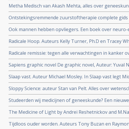
Metha Medisch van Akash Mehta, alles over geneeskund
zakboekformaat. Topper voor studenten geneeskunde
Ontstekingsremmende zuurstoftherapie complete gids 
gebruiken van natuurlijke zuurstoftherapie. Auteur Ma
Ook mannen hebben opvliegers. Een boek over neuro-
Radicale Hoop. Auteurs Kelly Turner, Ph.D en Tracey Whi
Radicale Remissie
Radicale remissie: tegen alle verwachtingen in kanker ov
Turner
Sapiens graphic novel De graphic novel, Auteur: Yuval 
mensheid in stripverhaal
Slaap vast. Auteur Michael Mosley. In Slaap vast legt Mi
slaapproblemen ontstaan en hoe je die met vasten, dië
Sloppy Science: auteur Stan van Pelt. Alles over wetensc
kunt aanpakken.
nepcongressen
Studeerden wij medicijnen of geneeskunde? Een nieuwe
chronische aandoeningen. Auteur: Lieneke van de Grien
The Medicine of Light by Andrei Reshetnickov and M.Nat
wordt uitgelegd hoe PDT met radachlorin-bremachlorin
Tijdloos ouder worden. Auteurs Tony Buzan en Raymo
fotosensitizer succesvol kankerpatienten kan helpen c