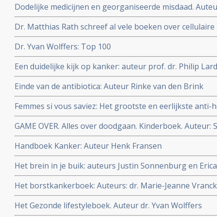
Dodelijke medicijnen en georganiseerde misdaad. Auteu
farmaceutische industrie is door en door verrot
Dr. Matthias Rath schreef al vele boeken over cellulaire
gezond blijven
Dr. Yvan Wolffers: Top 100
Een duidelijke kijk op kanker: auteur prof. dr. Philip Lar
Einde van de antibiotica: Auteur Rinke van den Brink
Femmes si vous saviez: Het grootste en eerlijkste anti
vrouwen zouden moeten weten over vooral de rol van h
GAME OVER. Alles over doodgaan. Kinderboek. Auteur: 
baarmoeder-, borst- en eierstokkanker. Maar ook inte
Quaegebeur. Dit boek legt uit wat we wél weten van ste
Handboek Kanker: Auteur Henk Fransen
die niet meer verdwijnt. Voor kinderen vanaf 7 jaar.
Het brein in je buik: auteurs Justin Sonnenburg en Eri
Het borstkankerboek: Auteurs: dr. Marie-Jeanne Vranck
Oldenburg, Julia van Bohemen
Het Gezonde lifestyleboek. Auteur dr. Yvan Wolffers