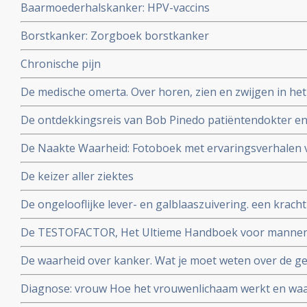
Baarmoederhalskanker: HPV-vaccins
Borstkanker: Zorgboek borstkanker
Chronische pijn
De medische omerta. Over horen, zien en zwijgen in het 
Reekers, emeritus-hoogleraar in de interventieradiolog
De ontdekkingsreis van Bob Pinedo patiëntendokter 
De Naakte Waarheid: Fotoboek met ervaringsverhalen 
Auteurs: Alice Bakker & Lilian Schneider Fotografe Ma
De keizer aller ziektes
De ongelooflijke lever- en galblaaszuivering. een krach
gezondheid en welzijn te optimaliseren. Auteur Andreas
De TESTOFACTOR, Het Ultieme Handboek voor mannen: 
ir. Ralph Moorman
De waarheid over kanker. Wat je moet weten over de ge
behandeling en de preventie Auteur: Ty M. Bollinger
Diagnose: vrouw Hoe het vrouwenlichaam werkt en wa
Auteurs: WOMEN Inc.