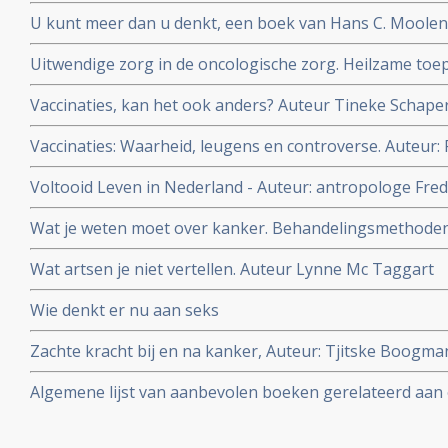
doorprikken van leeftijdsgebonden mentale achteruitg
U kunt meer dan u denkt, een boek van Hans C. Moolen
met kanker.
Uitwendige zorg in de oncologische zorg. Heilzame toe
antroposofische verpleegkundige Zorg. Auteur: Toke B
Vaccinaties, kan het ook anders? Auteur Tineke Schape
Vaccinaties: Waarheid, leugens en controverse. Auteur: 
Voltooid Leven in Nederland - Auteur: antropologe Fre
ervaren, willen en doen als zij het leven voltooid vinden
Wat je weten moet over kanker. Behandelingsmethoden, r
Auteur Lynne McTaggert
Wat artsen je niet vertellen. Auteur Lynne Mc Taggart
Wie denkt er nu aan seks
Zachte kracht bij en na kanker, Auteur: Tjitske Boogm
Janneke Boshouwers. Yoga bij en na kanker.
Algemene lijst van aanbevolen boeken gerelateerd aa
kanker