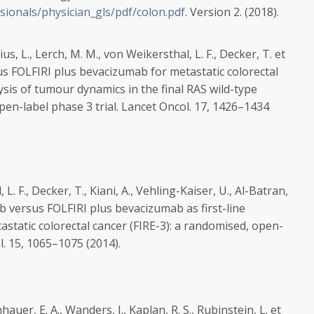
sionals/physician_gls/pdf/colon.pdf
. Version 2. (2018).
ius, L., Lerch, M. M., von Weikersthal, L. F., Decker, T. et
us FOLFIRI plus bevacizumab for metastatic colorectal
ysis of tumour dynamics in the final RAS wild-type
en-label phase 3 trial.
Lancet Oncol.
17, 1426–1434
. F., Decker, T., Kiani, A., Vehling-Kaiser, U., Al-Batran,
mab versus FOLFIRI plus bevacizumab as first-line
astatic colorectal cancer (FIRE-3): a randomised, open-
l.
15, 1065–1075 (2014).
hauer, E. A., Wanders, J., Kaplan, R. S., Rubinstein, L. et