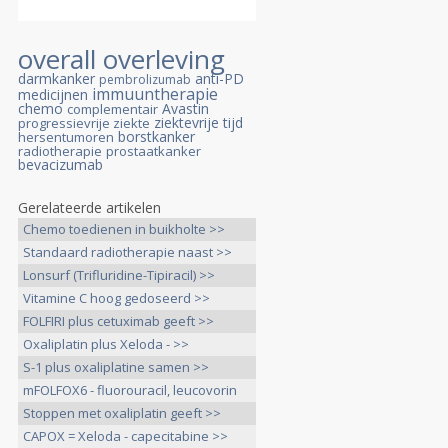
overall overleving
darmkanker
anti-PD
pembrolizumab
immuuntherapie
medicijnen
chemo
Avastin
complementair
ziektevrije tijd
progressievrije ziekte
borstkanker
hersentumoren
radiotherapie
prostaatkanker
bevacizumab
Gerelateerde artikelen
Chemo toedienen in buikholte >>
Standaard radiotherapie naast >>
Lonsurf (Trifluridine-Tipiracil) >>
Vitamine C hoog gedoseerd >>
FOLFIRI plus cetuximab geeft >>
Oxaliplatin plus Xeloda - >>
S-1 plus oxaliplatine samen >>
mFOLFOX6 - fluorouracil, leucovorin
>>
Stoppen met oxaliplatin geeft >>
CAPOX = Xeloda - capecitabine >>