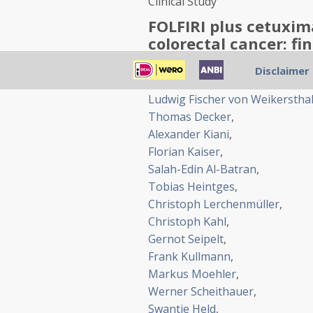
Clinical Study
FOLFIRI plus cetuxi
colorectal cancer: fi
of FIRE-3, a randomise
Disclaimer
Volker Heinemann
,
Ludwig Fischer von Weikerstha
Thomas Decker
,
Alexander Kiani
,
Florian Kaiser
,
Salah-Edin Al-Batran
,
Tobias Heintges
,
Christoph Lerchenmüller
,
Christoph Kahl
,
Gernot Seipelt
,
Frank Kullmann
,
Markus Moehler
,
Werner Scheithauer
,
Swantje Held
,