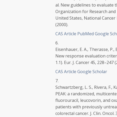
al. New guidelines to evaluate 
Organization for Research and 
United States, National Cancer 
(2000).
CAS
Article
PubMed
Google Sch
6.
Eisenhauer, E. A., Therasse, P., B
New response evaluation criteri
1.1).
Eur. J. Cancer
45, 228–247 (
CAS
Article
Google Scholar
7.
Schwartzberg, L. S., Rivera, F., Ka
PEAK: a randomized, multicente
fluorouracil, leucovorin, and 
patients with previously untrea
colorectal cancer.
J. Clin. Oncol.
3