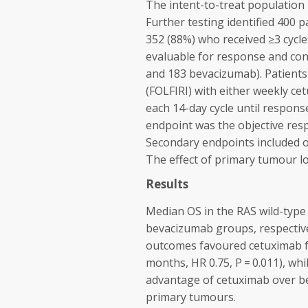
The intent-to-treat population
Further testing identified 400 
352 (88%) who received ≥3 cycl
evaluable for response and con
and 183 bevacizumab). Patients r
(FOLFIRI) with either weekly c
each 14-day cycle until respons
endpoint was the objective res
Secondary endpoints included ov
The effect of primary tumour l
Results
Median OS in the
RAS
wild-type
bevacizumab groups, respective
outcomes favoured cetuximab 
months, HR 0.75,
P
= 0.011), wh
advantage of cetuximab over be
primary tumours.