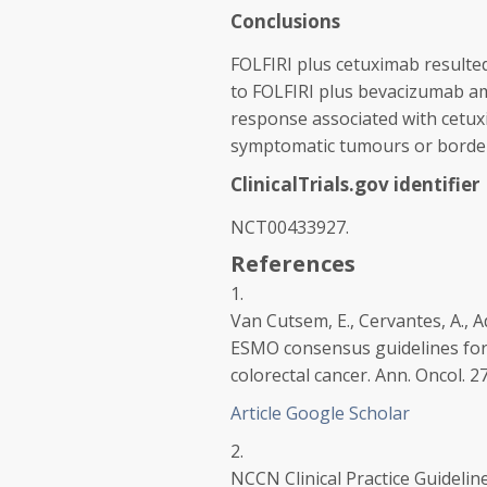
Conclusions
FOLFIRI plus cetuximab resulte
to FOLFIRI plus bevacizumab am
response associated with cetuxi
symptomatic tumours or border
ClinicalTrials.gov identifier
NCT00433927.
References
1.
Van Cutsem, E., Cervantes, A., Ad
ESMO consensus guidelines for
colorectal cancer.
Ann. Oncol.
27
Article
Google Scholar
2.
NCCN Clinical Practice Guidelin