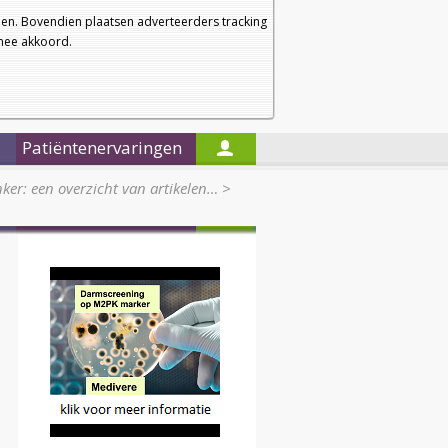
a
a
Startpagina
Nieuwsbrief
a
en. Bovendien plaatsen adverteerders tracking
rmee akkoord.
Alleen in de titels zoeken
Patiëntenervaringen
er: een overzicht van artikelen…
>