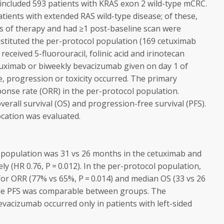
 included 593 patients with
KRAS
exon 2 wild-type mCRC.
patients with extended
RAS
wild-type disease; of these,
es of therapy and had ≥1 post-baseline scan were
stituted the per-protocol population (169 cetuximab
eceived 5-fluorouracil, folinic acid and irinotecan
etuximab or biweekly bevacizumab given on day 1 of
e, progression or toxicity occurred. The primary
ponse rate (ORR) in the per-protocol population.
erall survival (OS) and progression-free survival (PFS).
ocation was evaluated.
 population was 31 vs 26 months in the cetuximab and
ly (HR 0.76,
P
= 0.012). In the per-protocol population,
for ORR (77% vs 65%,
P
= 0.014) and median OS (33 vs 26
ile PFS was comparable between groups. The
vacizumab occurred only in patients with left-sided