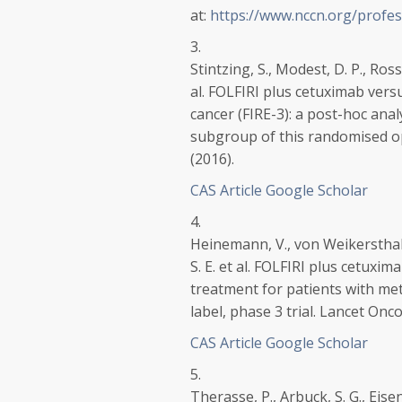
at:
https://www.nccn.org/profes
3.
Stintzing, S., Modest, D. P., Ross
al. FOLFIRI plus cetuximab vers
cancer (FIRE-3): a post-hoc anal
subgroup of this randomised op
(2016).
CAS
Article
Google Scholar
4.
Heinemann, V., von Weikersthal, L
S. E. et al. FOLFIRI plus cetuxi
treatment for patients with met
label, phase 3 trial.
Lancet Onco
CAS
Article
Google Scholar
5.
Therasse, P., Arbuck, S. G., Eisen