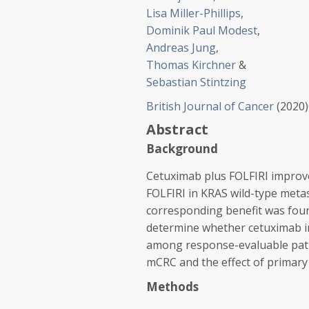
Lisa Miller-Phillips
,
Dominik Paul Modest
,
Andreas Jung
,
Thomas Kirchner
&
Sebastian Stintzing
British Journal of Cancer
(
2020
)
Abstract
Background
Cetuximab plus FOLFIRI improv
FOLFIRI in
KRAS
wild-type metas
corresponding benefit was found
determine whether cetuximab i
among response-evaluable patie
mCRC and the effect of primar
Methods