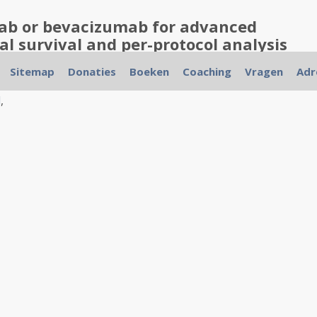
mab or bevacizumab for advanced
nal survival and per-protocol analysis
d clinical trial
Sitemap
Donaties
Boeken
Coaching
Vragen
Adr
l
,