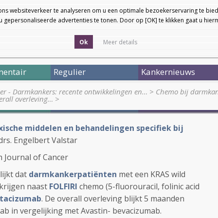
ons websiteverkeer te analyseren om u een optimale bezoekerservaring te bied
 gepersonaliseerde advertenties te tonen. Door op [OK] te klikken gaat u hie
Ok
Meer details
entair
Regulier
Kankernieuws
ier - Darmkankers: recente ontwikkelingen en…
>
Chemo bij darmkank
erall overleving…
>
toxische middelen en behandelingen specifiek bij
drs. Engelbert Valstar
h Journal of Cancer
lijkt dat
darmkankerpatiënten
met een KRAS wild
rijgen naast
FOLFIRI
chemo (5-fluorouracil, folinic acid
etacizumab
. De overall overleving blijkt 5 maanden
b in vergelijking met Avastin- bevacizumab.