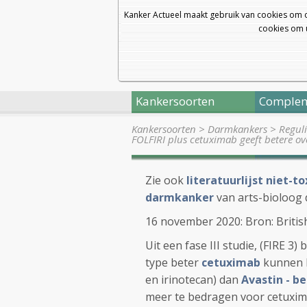
Kanker Actueel maakt gebruik van cookies om 
cookies om u
Kankersoorten
Complem
Kankersoorten
>
Darmkankers
>
Regul
FOLFIRI plus cetuximab geeft betere ov
Zie ook
literatuurlijst niet-
darmkanker
van arts-bioloog 
16 november 2020: Bron: Britis
Uit een fase III studie, (FIRE 3) b
type beter
cetuximab
kunnen k
en irinotecan) dan
Avastin - b
meer te bedragen voor cetuxima