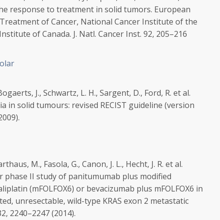
the response to treatment in solid tumors. European
Treatment of Cancer, National Cancer Institute of the
Institute of Canada.
J. Natl. Cancer Inst.
92, 205–216
olar
ogaerts, J., Schwartz, L. H., Sargent, D., Ford, R. et al.
a in solid tumours: revised RECIST guideline (version
2009).
rthaus, M., Fasola, G., Canon, J. L., Hecht, J. R. et al.
r phase II study of panitumumab plus modified
oxaliplatin (mFOLFOX6) or bevacizumab plus mFOLFOX6 in
ted, unresectable, wild-type KRAS exon 2 metastatic
2, 2240–2247 (2014).