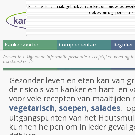
Kanker Actueel maakt gebruik van cookies om ons websiteverk
cookies om u gepersonalisee
Kankersoorten
Complementair
Regulier
Preventie
>
Algemene informatie preventie
>
Leefstijl en voeding i
borstkanker…
>
Gezonder leven en eten kan van gro
de risico's van kanker en hart- en va
voor vele recepten van maaltijden
vegetarisch
,
soepen
,
salades
, op
uitgangspunten van het Houtsmulle
kunnen helpen om in ieder geval g