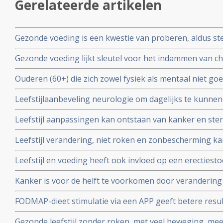
Gerelateerde artikelen
Gezonde voeding is een kwestie van proberen, aldus ste
collega's in een artikel dat op foodlog verder wordt be
Gezonde voeding lijkt sleutel voor het indammen van chr
internist Yvo Sijpkens,
Ouderen (60+) die zich zowel fysiek als mentaal niet g
jaar dit verbeteren door aanpassingen in hun leefstijl
Leefstijlaanbeveling neurologie om dagelijks te kunnen
MSZ-implementatieagenda en ziekenhuizen moeten dit 
Leefstijl aanpassingen kan ontstaan van kanker en ste
hebben copy 1
volwassenen in de VS verminderen met respectievelijk 40 
Leefstijl verandering, niet roken en zonbescherming kan
nieuwe studie van de American Cancer Society.
kankerpatienten voorkomen blijkt uit nieuw Nederlan
Leefstijl en voeding heeft ook invloed op een erectiest
en regelmatig beweegt kan erectiestoornissen vaak v
Kanker is voor de helft te voorkomen door verandering va
roken en overgewicht de grootste boosdoeners zijn blij
FODMAP-dieet stimulatie via een APP geeft betere resu
Global Burden of Diseases
medicijnen bij patienten met eerste diagnose van PDS
Gezonde leefstijl zonder roken, met veel beweging, me