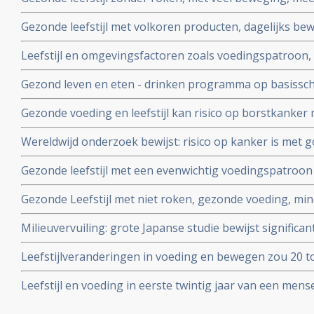
vaker ziek worden en verlengt levensduur met 6 jaar bli
Gezonde leefstijl met volkoren producten, dagelijks be
onder 9000 mensen van middelbare leeftijd.
bewerkt vlees kan darmkanker voorkomen tot wel 45 p
Leefstijl en omgevingsfactoren zoals voedingspatroon,
luchtvervuiling spelen veel grotere rol - 70 tot 80 proc
Gezond leven en eten - drinken programma op basissch
vormen van kanker dan pech in de vorm van erfelijke a
heeft langdurige positieve invloed op verminderen en 
Gezonde voeding en leefstijl kan risico op borstkanker
ook andere vormen van kanker zijn gevoelig voor leefst
Wereldwijd onderzoek bewijst: risico op kanker is met 
nieuwe analyse van grootschalig rapport van het Were
WCRF-n
Gezonde leefstijl met een evenwichtig voedingspatroon 
vroegtijdig overlijden aan kanker met 20 procent, risico
Gezonde Leefstijl met niet roken, gezonde voeding, mind
met 34 procent
infecties en meer bewegen kan overlijden aan kanker 
Milieuvervuiling: grote Japanse studie bewijst significa
blijkt uit groot Australisch bevolkingsonderzoek.
van ernstige ziektes zoals kanker door fijn stof. RIVM ge
Leefstijlveranderingen in voeding en bewegen zou 20 t
emissie in onze gezondheid
vormen van kanker en overlijden daaraan kunnen voor
Leefstijl en voeding in eerste twintig jaar van een mens
70 procent.
risico op krijgen van kanker toont grote Zweedse studie