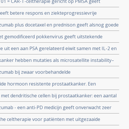
1 = CAR-T-celtherapie gericht op PMSA geeft
iekte en overall overleving
elfs een complete remissie bij 10 zwaar
eft betere respons en ziekteprogressievrije
 vergevorderde uitgezaaide hormoonresistente
erder behandelde uitgezaaide prostaatkanker in
umab plus docetaxel en prednison geeft alsnog goede
enzalutamide maar niet statistisch significant
 of enzalutamide voorbehandelde patiënten met
t gemodificeerd pokkenvirus geeft uitstekende
gressievrije tijd bij uitgezaaide hormoon resistente
e uit een aan PSA gerelateerd eiwit samen met IL-2 en
vermindering bij recidief van prostaatkanker met
anker hebben mutaties als microsatellite instability–
ir–deficinet (dMMR)maar als ze het hebben kan
zumab bij zwaar voorbehandelde
dicijnen voor langdurige levensverlenging zorgen
itgezaaide hormoonresistente ziekte geeft toch nog
de hormoon resistente prostaatkanker. Een
Keynote-28 studie
ikkelingen
t dendritische cellen bij prostaatkanker: een aantal
mab - een anti-PD medicijn geeft onverwacht zeer
enzalutamide bij patienten met vergevorderde
he celtherapie voor patiënten met uitgezaaide
anker nog open voor patienten