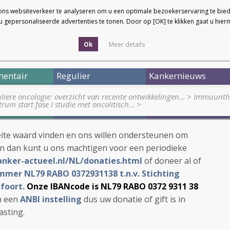
ons websiteverkeer te analyseren om u een optimale bezoekerservaring te bied
 gepersonaliseerde advertenties te tonen. Door op [OK] te klikken gaat u hie
Ok
Meer details
entair
Regulier
Kankernieuws
liere oncologie: overzicht van recente ontwikkelingen…
>
Immuunthe
um start fase I studie met oncolitisch…
>
ite waard vinden en ons willen ondersteunen om
en dan kunt u ons machtigen voor een periodieke
anker-actueel.nl/NL/donaties.html
of doneer al of
mer NL79 RABO 0372931138 t.n.v. Stichting
foort.
Onze IBANcode is NL79 RABO 0372 9311 38
jn een
ANBI instelling
dus uw donatie of gift is in
asting.