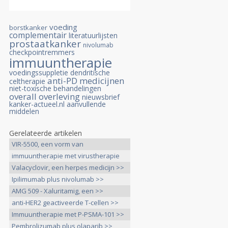
voeding
borstkanker
complementair
literatuurlijsten
prostaatkanker
nivolumab
checkpointremmers
immuuntherapie
voedingssuppletie
dendritische
anti-PD medicijnen
celtherapie
niet-toxische behandelingen
overall overleving
nieuwsbrief
kanker-actueel.nl
aanvullende
middelen
Gerelateerde artikelen
VIR-5500, een vorm van
immuuntherapie >>
immuuntherapie met virustherapie
>>
Valacyclovir, een herpes medicijn >>
Ipilimumab plus nivolumab >>
AMG 509 - Xaluritamig, een >>
anti-HER2 geactiveerde T-cellen >>
Immuuntherapie met P-PSMA-101 >>
Pembrolizumab plus olaparib >>