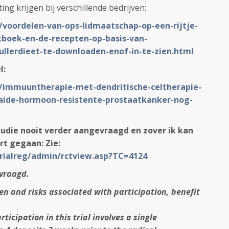
ing krijgen bij verschillende bedrijven:
/voordelen-van-ops-lidmaatschap-op-een-rijtje-
kboek-en-de-recepten-op-basis-van-
llerdieet-te-downloaden-enof-in-te-zien.html
el:
L/immuuntherapie-met-dendritische-celtherapie-
aide-hormoon-resistente-prostaatkanker-nog-
udie nooit verder aangevraagd en zover ik kan
rt gegaan: Zie:
/trialreg/admin/rctview.asp?TC=4124
vraagd.
n and risks associated with participation, benefit
icipation in this trial involves a single