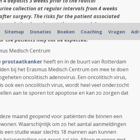
in 4 deposits 3 weeks prior to the radical
ine collection at regular intervals from 4 weeks
 after surgery. The risks for the patient associated
n oncolytic adenovirus at the proposed dosages are
re no clinical data for Ad[I/PPT-E1A]available yet and
Sitemap
Donaties
Boeken
Coaching
Vragen
Adr
for the patients may not be expected.
smus Medisch Centrum
e
prostaatkanker
heeft en in de buurt van Rotterdam
lden bij het Erasmus Medisch Centrum om mee te doen
ogeheten oncolitisch adenovirus. Een oncolitisch virus,
is ook een oncolitisch virus, wordt heel veel onderzocht
cellen aan te sporen tot apoptose en kan zo zorgen dat
s deze maand geopend voor patiënten die binnen een
 wonen. Waarschijnlijk om zo het aantal aanmeldingen
t is een studie waar slechts 18 mannen aan kunnen
 belangstelling erg groot zal zijn. Alleen mannen met