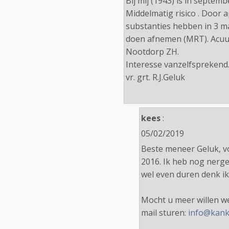
Bij mij (1943) is in septe
Middelmatig risico . Door a
substanties hebben in 3 ma
doen afnemen (MRT). Acuut
Nootdorp ZH.
Interesse vanzelfsprekend
vr. grt. R.J.Geluk
kees
:
05/02/2019
Beste meneer Geluk, vol
2016. Ik heb nog nerg
wel even duren denk ik
Mocht u meer willen we
mail sturen:
info@kanke