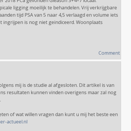
mber 2018 PCa gevonden Gleason 3+4=7 locaal.
picale ligging moeilijk te behandelen. Vrij verkrijgbare
anden tijd PSA van 5 naar 4,5 verlaagd en volume iets
 ingrijpen is nog niet geindiceerd. Woonplaats
.
Comment
gens mij is de studie al afgesloten. Dit artikel is van
ens resultaten kunnen vinden overigens maar zal nog
.
ten of wat willen vragen dan kunt u mij het beste een
r-actueel.nl