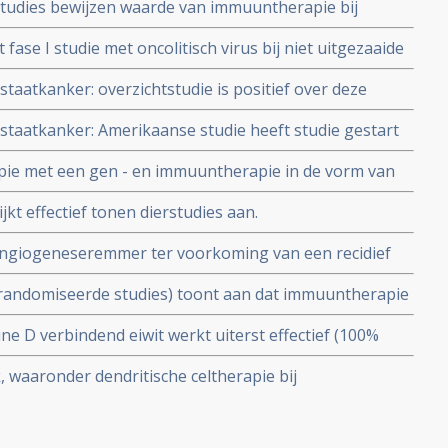
tudies bewijzen waarde van immuuntherapie bij
nresistente prostaatkanker, er wordt zelfs over
ase I studie met oncolitisch virus bij niet uitgezaaide
staatkanker: overzichtstudie is positief over deze
rzoek naar combinaties van dendritische cellen met
ostaatkanker: Amerikaanse studie heeft studie gestart
 eiwitten en in combinatie met andere
I studie
ie met een gen - en immuuntherapie in de vorm van
herapie voor mannen met uitgezaaide prostaatkanker
kt effectief tonen dierstudies aan.
 in Amerika
 angiogeneseremmer ter voorkoming van een recidief
vormen van kanker. Een overzichtstudie.
erandomiseerde studies) toont aan dat immuuntherapie
 waarbij dendritische celtherapie eruit springt als
ne D verbindend eiwit werkt uiterst effectief (100%
tkankerpatienten) als vernietiging en bescherming
waaronder dendritische celtherapie bij
anker.
van belangrijke studies en recente ontwikkelingen.