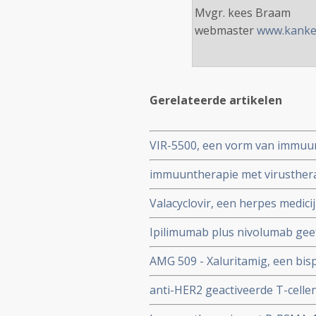
Mvgr. kees Braam
webmaster
www.kanker
Gerelateerde artikelen
VIR-5500, een vorm van immuu
gerichte bispecifieke PRO-XTEN 
immuuntherapie met virustherap
patienten met hormoonresisten
radiotherapie geeft langere ov
Valacyclovir, een herpes medic
patienten met nieuwe diagnose
met of zonder hormoontherapie
Ipilimumab plus nivolumab geeft
(plus 20 procent) in vergelijking
prostaatkankerpatienten met g
AMG 509 - Xaluritamig, een bisp
ziekteprogressievrije tijd bij p
geeft bij zwaar voorbehandeld
anti-HER2 geactiveerde T-celle
vergevorderde uitgezaaide ho