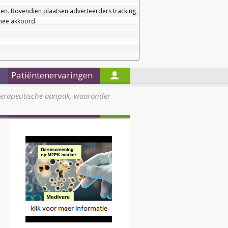
a
a
Startpagina
Nieuwsbrief
a
en. Bovendien plaatsen adverteerders tracking
rmee akkoord.
Alleen in de titels zoeken
Patiëntenervaringen
rapeutische aanpak, waaronder