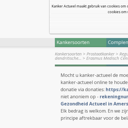
Kanker Actueel maakt gebruik van cookies om 
cookies om u
Kankersoorten
Complem
Kankersoorten
>
Prostaatkanker
>
Regu
dendritische…
>
Erasmus Medisch Centr
Mocht u kanker-actueel de moe
kanker-actueel online te houd
donatie via donaties:
https://k
niet anoniem op -
rekeningnum
Gezondheid Actueel in Amers
Elk bedrag is welkom. En we zi
principe aftrekbaar voor de bel