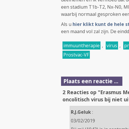
een stadium T1b-T2, Nx-N0, M0 
waarbij normaal gesproken een
Als u
hier klikt kunt de hele 
een maand vol zal zijn. De eind
immuuntherapie
,
virus
,
pr
Prostvac-VF
Plaats een reactie ...
2 Reacties op "Erasmus Me
oncolitisch virus bij niet
R.J.Geluk
:
03/02/2019