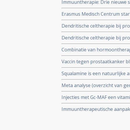
Immuuntherapie: Drie nieuwe s
gevorderde uitgezaaide hormoo
Erasmus Medisch Centrum start f
genezende aanpak gesproken
lokale prostaatkanker
Dendritische celtherapie bij pro
aanpak, maar vraagt meer onde
Dendritische celtherapie bij pr
tumor gerelateerde antigenen -
in 2008 gepromoveerd tot fase I
behandelingswijzen.
Combinatie van hormoontherap
een vaccin - dendritische celt
Vaccin tegen prostaatkanker blij
gestart in VUMC en voortgezet
Squalamine is een natuurlijke
van prostaatkanker en andere 
Meta analyse (overzicht van g
voor hoopvolle resultaten zorgt
Injecties met Gc-MAF een vitami
meest zinvolle aanpak.
genezing bij totaal 16 prostaa
Immuuntherapeutische aanpak, 
tegen terugkeer van prostaatk
prostaatkanker: een overzicht 