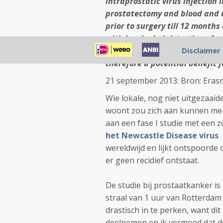
intraprostatic virus injection 
prostatectomy and blood and ur
prior to surgery till 12 months
with local administration of a
considered negligible. There a
Disclaimer
therefore a potential benefit 
21 september 2013: Bron: Era
Wie lokale, nog niet uitgezaaid
woont zou zich aan kunnen me
aan een fase I studie met een z
het Newcastle Disease virus
wereldwijd en lijkt ontspoorde 
er geen recidief ontstaat.
De studie bij prostaatkanker i
straal van 1 uur van Rotterdam
drastisch in te perken, want di
deelnemen en ik vermoed dat de