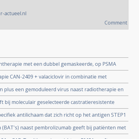
-actueel.nl
Comment
ntherapie met een dubbel gemaskeerde, op PSMA
T-celactivator geeft uitstekende resultaten bij
ie CAN-2409 + valaciclovir in combinatie met
te uitgezaaide prostaatkanker
eral overleving + 30 procent en minder recidieven voor
ijn plus een gemoduleerd virus naast radiotherapie en
 van gelokaliseerde prostaatkanker
 bij prostaatkankerpatienten geeft betere overleving
 bij moleculair geselecteerde castratieresistente
 met historische statististische cijfers
evorderde ziekte zeer goede respons en lange
ecifiek antilichaam dat zich richt op het antigen STEP1
atienten met mismatch repair deficiency
e prostaatkankerpatienten hoopvolle resultaten
n (BAT's) naast pembrolizumab geeft bij patiënten met
rmoonresistente prostaatkanker alsnog goede