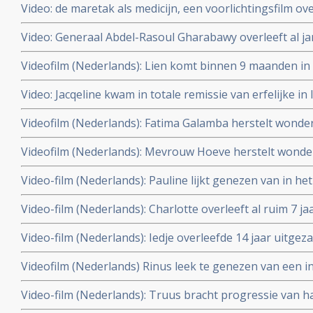
Video: de maretak als medicijn, een voorlichtingsfilm o
maretak bij kanker
Video: Generaal Abdel-Rasoul Gharabawy overleeft al j
van levercirrose veroorzaakt door hepatitus C met hulp
Videofilm (Nederlands): Lien komt binnen 9 maanden in 
en hyperthermie en krijgt goede kwaliteit van leven ter
lever uitgezaaide hormoongevoelige borstkanker door 
Video: Jacqeline kwam in totale remissie van erfelijke in 
celtherapie en hyperthermie en Houtsmullerdieet.
uitgezaaide borstkanker door combinatie van dendritis
Videofilm (Nederlands): Fatima Galamba herstelt wonderb
hyperthermie maar in lever zijn nu weer nieuwe tumore
recidief en in de botten uitgezaaide borstkanker (graad
Videofilm (Nederlands): Mevrouw Hoeve herstelt wonder
celtherapie en hyperthermie en femara plus Zometa. Up
uitgezaaide borstkanker (graad IV) met dendritische ce
Video-film (Nederlands): Pauline lijkt genezen van in he
femara plus Zometa. Bekijk hier haar ontroerende erva
borstkanker (graad IV) met een levensverwachting van
Video-film (Nederlands): Charlotte overleeft al ruim 7 
door een combinatie behandeling van hyperthermie en d
borstkanker stadium IIIB met naast chemo aanvullend 
Video-film (Nederlands): Iedje overleefde 14 jaar uitge
hyperthermie en dendritische celtherapie en Herceptin.
bewuste keuze voor een niet toxische aanpak aanvuille
Videofilm (Nederlands) Rinus leek te genezen van een
behandeling met o.a. acupunctuur, hyperthermie en dend
door combinatiebehandeling van hyperthermie en dendri
Video-film (Nederlands): Truus bracht progressie van 
gezonde leefwijze. Rinus werd alsnog enkele keren ge
tot stilstand door hyperthermie en dendritische celther
2011