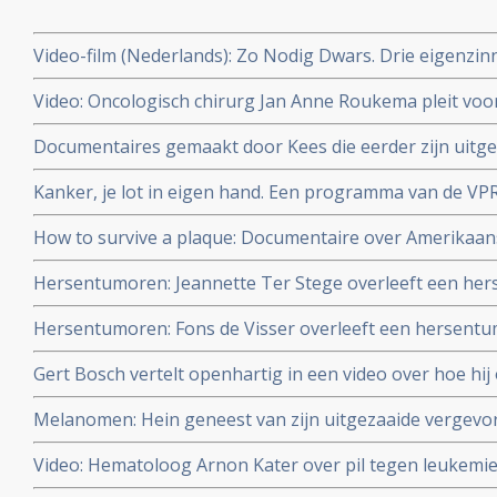
Video-film (Nederlands): Zo Nodig Dwars. Drie eigenzi
genezing van kanker. copy 1
Video: Oncologisch chirurg Jan Anne Roukema pleit voor
patient in keuze voor doorbehandelen of stoppen.
Documentaires gemaakt door Kees die eerder zijn uitgez
zien via You Tube.
Kanker, je lot in eigen hand. Een programma van de V
die omgaan met hun kanker.
How to survive a plaque: Documentaire over Amerikaans
de farmaceutische industrie breken en vochten voor ee
Hersentumoren: Jeannette Ter Stege overleeft een he
AIDS-patiënten
4 door reguliere behandelingen en aanvullende middele
Hersentumoren: Fons de Visser overleeft een hersent
reguliere aanpak en aanvullende middelen
Gert Bosch vertelt openhartig in een video over hoe hi
door combinatie van reguliere aanpak en aanvullende n
Melanomen: Hein geneest van zijn uitgezaaide vergev
behandelingen
met immuuntherapie met tumor infiltrerende T-lymfocyte
Video: Hematoloog Arnon Kater over pil tegen leukemie.
de Wereld leert door