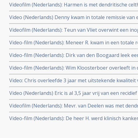
Videofilm (Nederlands): Harmen is met dendritische cel
ziekteprogressie. Laatste scan laat ziekte progressie z
verandering van leefstijl al vijf jaar volledig kankervrij 
behandeling
Video (Nederlands) Denny kwam in totale remissie van
onbehandelbare galwegkanker met uitzaaiingen in de lev
graad IV door dendritische celtherapie plus hypertherm
Videofilm (Nederlands): Teun van Vliet overwint een ino
2012
Multiforme (Graad IV) met hyperthermie en dendritische c
Video-film (Nederlands): Meneer R. kwam in een totale r
klinisch kankervrij.
operatie van zijn hersentumor, een anaplastisch oligo
Video-film (Nederlands): Dirk van den Boogaard leek e
hyperthermie en dendritische celtherapie en het Houtsm
Glioblastoom Multiform graad IV te overwinnen met den
december 2010.
Video-film (Nederlands): Wim Kloosterboer overleeft in
hyperthermie. Maar kreeg weer een recidief nov. 2009. D
leverkanker (Graat IV) (HCC - hepatocellulair carcinoom 
Video: Chris overleefde 3 jaar met uitstekende kwaliteit
combinatiebehandeling van hyperthermie en dendritisch
uitgezaaide niet-klein-cellige longkanker met dendritis
Video (Nederlands) Eric is al 3,5 jaar vrij van een recid
hyperthermie en Newcastle Disease maar overleed 20 m
door dendritische celtherapie en hyperthermie plus gezo
Videofilm (Nederlands): Mevr. van Deelen was met dendr
Houtsmullerdieet. Update 11 juni 2010
hyperthermie plus Houtsmullerdieet drie jaar volledig v
Video-film (Nederlands): De heer H. werd klinisch kanker
melanoom stadium IV. Toch is recidief ontstaan en ze i
uitgezaaide prostaatkanker door behandelingen met den
hyperthermie plus verandering van levensstijl.