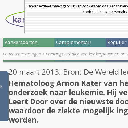
Kanker Actueel maakt gebruik van cookies om ons websiteverk
cookies om u gepersonalisee
Kankersoorten
Complementair
Regulier
Patiëntenervaringen
>
Ervaringsverhalen van kankerpatienten op 
20 maart 2013: Bron: De Wereld le
Hematoloog Arnon Kater van he
ek
onderzoek naar leukemie. Hij ve
Leert Door over de nieuwste doo
waardoor de ziekte mogelijk i
worden.