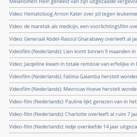
Melanomen: Hein geneest van zijn uitgezaaide vergev
behandelingen
met immuuntherapie met tumor infiltrerende T-lymfocyte
Video: Hematoloog Arnon Kater over pil tegen leukemie.
de Wereld leert door
Video: de maretak als medicijn, een voorlichtingsfilm o
maretak bij kanker
Video: Generaal Abdel-Rasoul Gharabawy overleeft al j
van levercirrose veroorzaakt door hepatitus C met hulp
Videofilm (Nederlands): Lien komt binnen 9 maanden in 
en hyperthermie en krijgt goede kwaliteit van leven ter
lever uitgezaaide hormoongevoelige borstkanker door 
Video: Jacqeline kwam in totale remissie van erfelijke in 
celtherapie en hyperthermie en Houtsmullerdieet.
uitgezaaide borstkanker door combinatie van dendritis
Videofilm (Nederlands): Fatima Galamba herstelt wonderb
hyperthermie maar in lever zijn nu weer nieuwe tumore
recidief en in de botten uitgezaaide borstkanker (graad
Videofilm (Nederlands): Mevrouw Hoeve herstelt wonder
celtherapie en hyperthermie en femara plus Zometa. Up
uitgezaaide borstkanker (graad IV) met dendritische ce
Video-film (Nederlands): Pauline lijkt genezen van in he
femara plus Zometa. Bekijk hier haar ontroerende erva
borstkanker (graad IV) met een levensverwachting van
Video-film (Nederlands): Charlotte overleeft al ruim 7 
door een combinatie behandeling van hyperthermie en d
borstkanker stadium IIIB met naast chemo aanvullend 
Video-film (Nederlands): Iedje overleefde 14 jaar uitge
hyperthermie en dendritische celtherapie en Herceptin.
bewuste keuze voor een niet toxische aanpak aanvuille