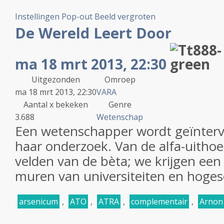
Instellingen
Pop-out
Beeld vergroten
De Wereld Leert Door
ma 18 mrt 2013, 22:30
Uitgezonden
Omroep
ma 18 mrt 2013, 22:30
VARA
Aantal x bekeken
Genre
3.688
Wetenschap
Een wetenschapper wordt geïntervi
haar onderzoek. Van de alfa-uithoe
velden van de bèta; we krijgen een 
muren van universiteiten en hoges
arsenicum
,
ATO
,
ATRA
,
complementair
,
Arnon