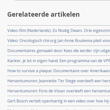
Gerelateerde artikelen
Video-film (Nederlands): Zo Nodig Dwars. Drie eigenzi
genezing van kanker. copy 1
Video: Oncologisch chirurg Jan Anne Roukema pleit voor
patient in keuze voor doorbehandelen of stoppen.
Documentaires gemaakt door Kees die eerder zijn uitgez
zien via You Tube.
Kanker, je lot in eigen hand. Een programma van de V
die omgaan met hun kanker.
How to survive a plaque: Documentaire over Amerikaans
de farmaceutische industrie breken en vochten voor ee
Hersentumoren: Jeannette Ter Stege overleeft een he
AIDS-patiënten
4 door reguliere behandelingen en aanvullende middele
Hersentumoren: Fons de Visser overleeft een hersent
reguliere aanpak en aanvullende middelen
Gert Bosch vertelt openhartig in een video over hoe hi
door combinatie van reguliere aanpak en aanvullende n