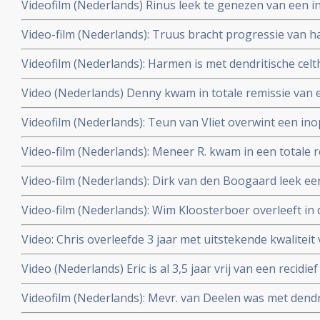
Videofilm (Nederlands) Rinus leek te genezen van een
behandeling met o.a. acupunctuur, hyperthermie en dend
door combinatiebehandeling van hyperthermie en dendri
Video-film (Nederlands): Truus bracht progressie van 
gezonde leefwijze. Rinus werd alsnog enkele keren ge
tot stilstand door hyperthermie en dendritische celther
2011
Videofilm (Nederlands): Harmen is met dendritische cel
ziekteprogressie. Laatste scan laat ziekte progressie z
verandering van leefstijl al vijf jaar volledig kankervrij 
behandeling
Video (Nederlands) Denny kwam in totale remissie van
onbehandelbare galwegkanker met uitzaaiingen in de lev
graad IV door dendritische celtherapie plus hypertherm
Videofilm (Nederlands): Teun van Vliet overwint een ino
2012
Multiforme (Graad IV) met hyperthermie en dendritische c
Video-film (Nederlands): Meneer R. kwam in een totale r
klinisch kankervrij.
operatie van zijn hersentumor, een anaplastisch oligo
Video-film (Nederlands): Dirk van den Boogaard leek e
hyperthermie en dendritische celtherapie en het Houtsm
Glioblastoom Multiform graad IV te overwinnen met den
december 2010.
Video-film (Nederlands): Wim Kloosterboer overleeft in
hyperthermie. Maar kreeg weer een recidief nov. 2009. D
leverkanker (Graat IV) (HCC - hepatocellulair carcinoom 
Video: Chris overleefde 3 jaar met uitstekende kwaliteit
combinatiebehandeling van hyperthermie en dendritisch
uitgezaaide niet-klein-cellige longkanker met dendritis
Video (Nederlands) Eric is al 3,5 jaar vrij van een recid
hyperthermie en Newcastle Disease maar overleed 20 m
door dendritische celtherapie en hyperthermie plus gezo
Videofilm (Nederlands): Mevr. van Deelen was met dendr
Houtsmullerdieet. Update 11 juni 2010
hyperthermie plus Houtsmullerdieet drie jaar volledig v