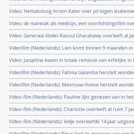
met immuuntherapie met tumor infiltrerende T-lymfocyte
Video: Hematoloog Arnon Kater over pil tegen leukemie.
de Wereld leert door
Video: de maretak als medicijn, een voorlichtingsfilm o
maretak bij kanker
Video: Generaal Abdel-Rasoul Gharabawy overleeft al j
van levercirrose veroorzaakt door hepatitus C met hulp
Videofilm (Nederlands): Lien komt binnen 9 maanden in 
en hyperthermie en krijgt goede kwaliteit van leven ter
lever uitgezaaide hormoongevoelige borstkanker door 
Video: Jacqeline kwam in totale remissie van erfelijke in 
celtherapie en hyperthermie en Houtsmullerdieet.
uitgezaaide borstkanker door combinatie van dendritis
Videofilm (Nederlands): Fatima Galamba herstelt wonderb
hyperthermie maar in lever zijn nu weer nieuwe tumore
recidief en in de botten uitgezaaide borstkanker (graad
Videofilm (Nederlands): Mevrouw Hoeve herstelt wonder
celtherapie en hyperthermie en femara plus Zometa. Up
uitgezaaide borstkanker (graad IV) met dendritische ce
Video-film (Nederlands): Pauline lijkt genezen van in he
femara plus Zometa. Bekijk hier haar ontroerende erva
borstkanker (graad IV) met een levensverwachting van
Video-film (Nederlands): Charlotte overleeft al ruim 7 
door een combinatie behandeling van hyperthermie en d
borstkanker stadium IIIB met naast chemo aanvullend 
Video-film (Nederlands): Iedje overleefde 14 jaar uitge
hyperthermie en dendritische celtherapie en Herceptin.
bewuste keuze voor een niet toxische aanpak aanvuille
Videofilm (Nederlands) Rinus leek te genezen van een