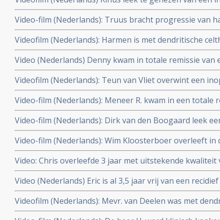
behandeling met o.a. acupunctuur, hyperthermie en dend
door combinatiebehandeling van hyperthermie en dendri
Video-film (Nederlands): Truus bracht progressie van 
gezonde leefwijze. Rinus werd alsnog enkele keren ge
tot stilstand door hyperthermie en dendritische celther
2011
Videofilm (Nederlands): Harmen is met dendritische cel
ziekteprogressie. Laatste scan laat ziekte progressie z
verandering van leefstijl al vijf jaar volledig kankervrij 
behandeling
Video (Nederlands) Denny kwam in totale remissie van
onbehandelbare galwegkanker met uitzaaiingen in de lev
graad IV door dendritische celtherapie plus hypertherm
Videofilm (Nederlands): Teun van Vliet overwint een ino
2012
Multiforme (Graad IV) met hyperthermie en dendritische c
Video-film (Nederlands): Meneer R. kwam in een totale r
klinisch kankervrij.
operatie van zijn hersentumor, een anaplastisch oligo
Video-film (Nederlands): Dirk van den Boogaard leek e
hyperthermie en dendritische celtherapie en het Houtsm
Glioblastoom Multiform graad IV te overwinnen met den
december 2010.
Video-film (Nederlands): Wim Kloosterboer overleeft in
hyperthermie. Maar kreeg weer een recidief nov. 2009. D
leverkanker (Graat IV) (HCC - hepatocellulair carcinoom 
Video: Chris overleefde 3 jaar met uitstekende kwaliteit
combinatiebehandeling van hyperthermie en dendritisch
uitgezaaide niet-klein-cellige longkanker met dendritis
Video (Nederlands) Eric is al 3,5 jaar vrij van een recid
hyperthermie en Newcastle Disease maar overleed 20 m
door dendritische celtherapie en hyperthermie plus gezo
Videofilm (Nederlands): Mevr. van Deelen was met dendr
Houtsmullerdieet. Update 11 juni 2010
hyperthermie plus Houtsmullerdieet drie jaar volledig v