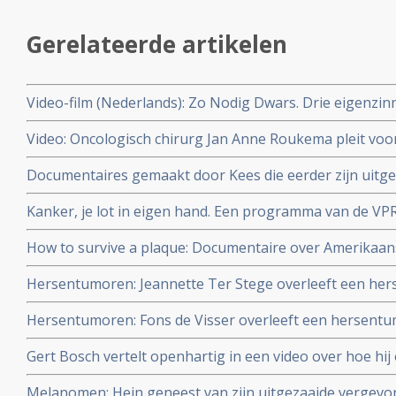
Gerelateerde artikelen
Video-film (Nederlands): Zo Nodig Dwars. Drie eigenzi
genezing van kanker. copy 1
Video: Oncologisch chirurg Jan Anne Roukema pleit voor
patient in keuze voor doorbehandelen of stoppen.
Documentaires gemaakt door Kees die eerder zijn uitgez
zien via You Tube.
Kanker, je lot in eigen hand. Een programma van de V
die omgaan met hun kanker.
How to survive a plaque: Documentaire over Amerikaans
de farmaceutische industrie breken en vochten voor ee
Hersentumoren: Jeannette Ter Stege overleeft een he
AIDS-patiënten
4 door reguliere behandelingen en aanvullende middele
Hersentumoren: Fons de Visser overleeft een hersent
reguliere aanpak en aanvullende middelen
Gert Bosch vertelt openhartig in een video over hoe hi
door combinatie van reguliere aanpak en aanvullende n
Melanomen: Hein geneest van zijn uitgezaaide vergev
behandelingen