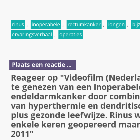
rinus
,
inoperabele
,
rectumkanker
,
longen
,
bij
ervaringsverhaal
,
operaties
Plaats een reactie ...
Reageer op "Videofilm (Nederla
te genezen van een inoperabel
endeldarmkanker door combin
van hyperthermie en dendritis
plus gezonde leefwijze. Rinus 
enkele keren geopereerd maar
2011"