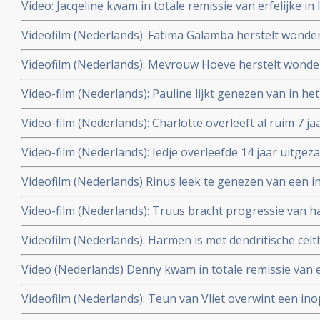
Video: Jacqeline kwam in totale remissie van erfelijke in 
celtherapie en hyperthermie en Houtsmullerdieet.
uitgezaaide borstkanker door combinatie van dendritis
Videofilm (Nederlands): Fatima Galamba herstelt wonderb
hyperthermie maar in lever zijn nu weer nieuwe tumore
recidief en in de botten uitgezaaide borstkanker (graad
Videofilm (Nederlands): Mevrouw Hoeve herstelt wonder
celtherapie en hyperthermie en femara plus Zometa. Up
uitgezaaide borstkanker (graad IV) met dendritische ce
Video-film (Nederlands): Pauline lijkt genezen van in he
femara plus Zometa. Bekijk hier haar ontroerende erva
borstkanker (graad IV) met een levensverwachting van
Video-film (Nederlands): Charlotte overleeft al ruim 7 
door een combinatie behandeling van hyperthermie en d
borstkanker stadium IIIB met naast chemo aanvullend 
Video-film (Nederlands): Iedje overleefde 14 jaar uitge
hyperthermie en dendritische celtherapie en Herceptin.
bewuste keuze voor een niet toxische aanpak aanvuille
Videofilm (Nederlands) Rinus leek te genezen van een
behandeling met o.a. acupunctuur, hyperthermie en dend
door combinatiebehandeling van hyperthermie en dendri
Video-film (Nederlands): Truus bracht progressie van 
gezonde leefwijze. Rinus werd alsnog enkele keren ge
tot stilstand door hyperthermie en dendritische celther
2011
Videofilm (Nederlands): Harmen is met dendritische cel
ziekteprogressie. Laatste scan laat ziekte progressie z
verandering van leefstijl al vijf jaar volledig kankervrij 
behandeling
Video (Nederlands) Denny kwam in totale remissie van
onbehandelbare galwegkanker met uitzaaiingen in de lev
graad IV door dendritische celtherapie plus hypertherm
Videofilm (Nederlands): Teun van Vliet overwint een ino
2012
Multiforme (Graad IV) met hyperthermie en dendritische c