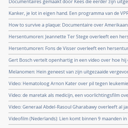
Documentaires gemaakt door Kees die eerder zijn uitgez
zien via You Tube.
Kanker, je lot in eigen hand. Een programma van de V
die omgaan met hun kanker.
How to survive a plaque: Documentaire over Amerikaans
de farmaceutische industrie breken en vochten voor ee
Hersentumoren: Jeannette Ter Stege overleeft een he
AIDS-patiënten
4 door reguliere behandelingen en aanvullende middele
Hersentumoren: Fons de Visser overleeft een hersent
reguliere aanpak en aanvullende middelen
Gert Bosch vertelt openhartig in een video over hoe hi
door combinatie van reguliere aanpak en aanvullende n
Melanomen: Hein geneest van zijn uitgezaaide vergev
behandelingen
met immuuntherapie met tumor infiltrerende T-lymfocyte
Video: Hematoloog Arnon Kater over pil tegen leukemie.
de Wereld leert door
Video: de maretak als medicijn, een voorlichtingsfilm o
maretak bij kanker
Video: Generaal Abdel-Rasoul Gharabawy overleeft al j
van levercirrose veroorzaakt door hepatitus C met hulp
Videofilm (Nederlands): Lien komt binnen 9 maanden in 
en hyperthermie en krijgt goede kwaliteit van leven ter
lever uitgezaaide hormoongevoelige borstkanker door 