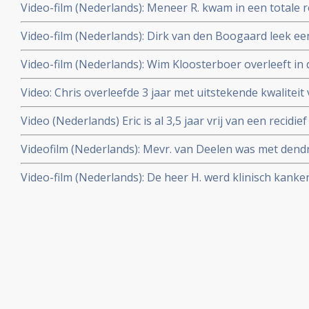
Video-film (Nederlands): Meneer R. kwam in een totale r
klinisch kankervrij.
operatie van zijn hersentumor, een anaplastisch oligo
Video-film (Nederlands): Dirk van den Boogaard leek e
hyperthermie en dendritische celtherapie en het Houtsm
Glioblastoom Multiform graad IV te overwinnen met den
december 2010.
Video-film (Nederlands): Wim Kloosterboer overleeft in
hyperthermie. Maar kreeg weer een recidief nov. 2009. D
leverkanker (Graat IV) (HCC - hepatocellulair carcinoom 
Video: Chris overleefde 3 jaar met uitstekende kwaliteit
combinatiebehandeling van hyperthermie en dendritisch
uitgezaaide niet-klein-cellige longkanker met dendritis
Video (Nederlands) Eric is al 3,5 jaar vrij van een recid
hyperthermie en Newcastle Disease maar overleed 20 m
door dendritische celtherapie en hyperthermie plus gezo
Videofilm (Nederlands): Mevr. van Deelen was met dendr
Houtsmullerdieet. Update 11 juni 2010
hyperthermie plus Houtsmullerdieet drie jaar volledig v
Video-film (Nederlands): De heer H. werd klinisch kanker
melanoom stadium IV. Toch is recidief ontstaan en ze i
uitgezaaide prostaatkanker door behandelingen met den
hyperthermie plus verandering van levensstijl.