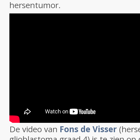
hersentumor.
De video van
Fons de Visser
(hers
glioblastoma graad 4) is te zien op