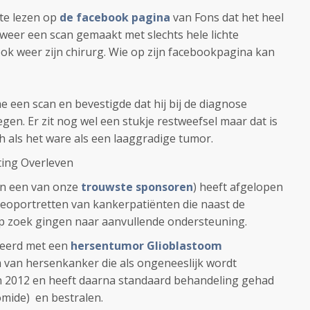
te lezen op
de facebook pagina
van Fons dat het heel
 weer een scan gemaakt met slechts hele lichte
ook weer zijn chirurg. Wie op zijn facebookpagina kan
 een scan en bevestigde dat hij bij de diagnose
en. Er zit nog wel een stukje restweefsel maar dat is
ch als het ware als een laaggradige tumor.
ting Overleven
zijn een van onze
trouwste sponsoren
) heeft afgelopen
deoportretten van kankerpatiënten die naast de
p zoek gingen naar aanvullende ondersteuning.
ceerd met een
hersentumor Glioblastoom
m van hersenkanker die als ongeneeslijk wordt
in 2012 en heeft daarna standaard behandeling gehad
mide) en bestralen.