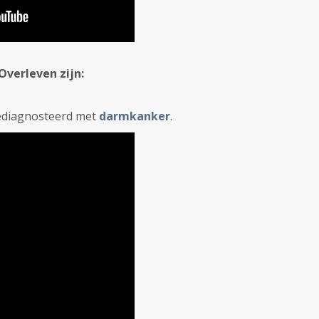
Overleven zijn:
gediagnosteerd met
darmkanker
.