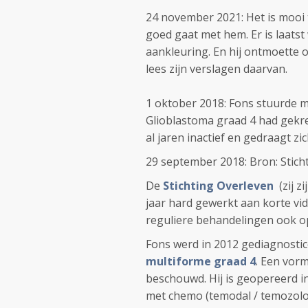
24 november 2021: Het is mooi 
goed gaat met hem. Er is laatst
aankleuring. En hij ontmoette 
lees zijn verslagen daarvan.
1 oktober 2018: Fons stuurde me
Glioblastoma graad 4 had gekreg
al jaren inactief en gedraagt zi
29 september 2018: Bron: Stich
De
Stichting Overleven
(zij 
jaar hard gewerkt aan korte vi
reguliere behandelingen ook o
Fons werd in 2012 gediagnosti
multiforme graad 4
. Een vor
beschouwd. Hij is geopereerd 
met chemo (temodal / temozolo