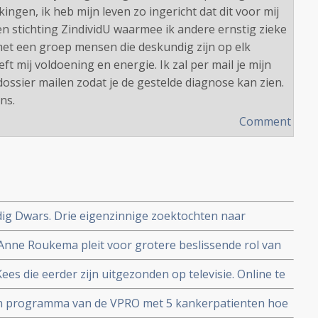
ingen, ik heb mijn leven zo ingericht dat dit voor mij
gen stichting ZindividU waarmee ik andere ernstig zieke
t een groep mensen die deskundig zijn op elk
ft mij voldoening en energie. Ik zal per mail je mijn
dossier mailen zodat je de gestelde diagnose kan zien.
ns.
Comment
dig Dwars. Drie eigenzinnige zoektochten naar
 Anne Roukema pleit voor grotere beslissende rol van
andelen of stoppen.
s die eerder zijn uitgezonden op televisie. Online te
 Een programma van de VPRO met 5 kankerpatienten hoe