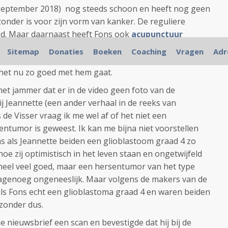
9 september 2018) nog steeds schoon en heeft nog geen
jzonder is voor zijn vorm van kanker. De reguliere
sd. Maar daarnaast heeft Fons ook
acupunctuur
 en gebruikt voedingssupplementen. En leeft een
Sitemap
Donaties
Boeken
Coaching
Vragen
Adr
 Fons fietst bv. veel en graag. En Fons denkt dat dit
t het nu zo goed met hem gaat.
 het jammer dat er in de video geen foto van de
ij Jeannette (een ander verhaal in de reeks van
s de Visser vraag ik me wel af of het niet een
ntumor is geweest. Ik kan me bijna niet voorstellen
 als Jeannette beiden een glioblastoom graad 4 zo
hoe zij optimistisch in het leven staan en ongetwijfeld
. heel veel goed, maar een hersentumor van het type
nagenoeg ongeneeslijk. Maar volgens de makers van de
ls Fons echt een glioblastoma graad 4 en waren beiden
jzonder dus.
 nieuwsbrief een scan en bevestigde dat hij bij de