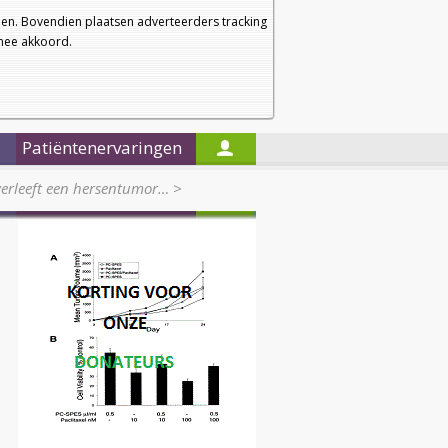
a
a
Startpagina
Nieuwsbrief
a
en. Bovendien plaatsen adverteerders tracking
rmee akkoord.
Alleen in de titels zoeken
Patiëntenervaringen
verleeft een hersentumor…
>