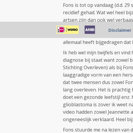
Fons is tot op vandaag (d.d. 2
recidief gehad. Wat wel heel bi
artsen zijn dan ook wel verbaa
gedaan, bezocht een homeopaat
Disclaimer
gezond leven met veel beweging,
allemaal heeft bijgedragen da
Ik heb wel mijn twijfels en vind
diagnose bij staat want zowel b
Stichting Overleven) als bij Fon
laaggradige vorm van een herse
dat twee mensen dus zowel Fons
lang overleven. Het is prachtig 
doet een gezonde leefstijl enz
glioblastoma is zover ik weet 
video hadden zowel Jeannette a
ongeneeslijk verklaard. Heel bi
Fons stuurde me na lezen van de