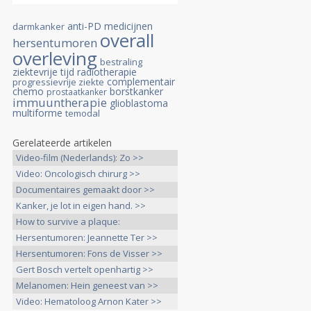
anti-PD medicijnen
darmkanker
overall
hersentumoren
overleving
bestraling
ziektevrije tijd
radiotherapie
complementair
progressievrije ziekte
chemo
borstkanker
prostaatkanker
immuuntherapie
glioblastoma
multiforme
temodal
Gerelateerde artikelen
Video-film (Nederlands): Zo >>
Video: Oncologisch chirurg >>
Documentaires gemaakt door >>
Kanker, je lot in eigen hand. >>
How to survive a plaque:
Documentaire >>
Hersentumoren: Jeannette Ter >>
Hersentumoren: Fons de Visser >>
Gert Bosch vertelt openhartig >>
Melanomen: Hein geneest van >>
Video: Hematoloog Arnon Kater >>