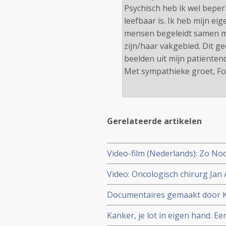
Psychisch heb ik wel beperk
leefbaar is. Ik heb mijn ei
mensen begeleidt samen me
zijn/haar vakgebied. Dit gee
beelden uit mijn patiënten
Met sympathieke groet, Fo
Gerelateerde artikelen
Video-film (Nederlands): Zo No
genezing van kanker. copy 1
Video: Oncologisch chirurg Jan
patient in keuze voor doorbeh
Documentaires gemaakt door Kee
zien via You Tube.
Kanker, je lot in eigen hand.