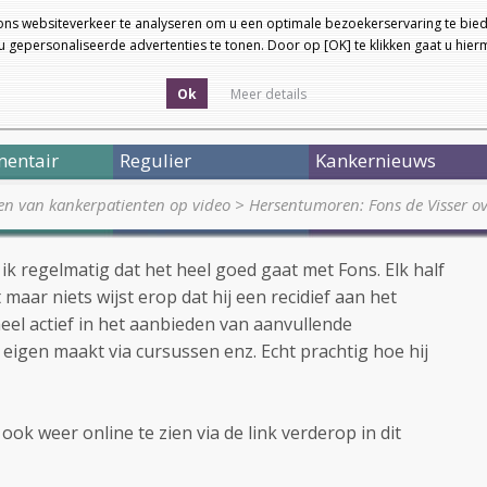
ons websiteverkeer te analyseren om u een optimale bezoekerservaring te bied
 gepersonaliseerde advertenties te tonen. Door op [OK] te klikken gaat u hie
Ok
Meer details
entair
Regulier
Kankernieuws
en van kankerpatienten op video
>
Hersentumoren: Fons de Visser o
 ik regelmatig dat het heel goed gaat met Fons. Elk half
maar niets wijst erop dat hij een recidief aan het
heel actief in het aanbieden van aanvullende
t eigen maakt via cursussen enz. Echt prachtig hoe hij
 ook weer online te zien via de link verderop in dit