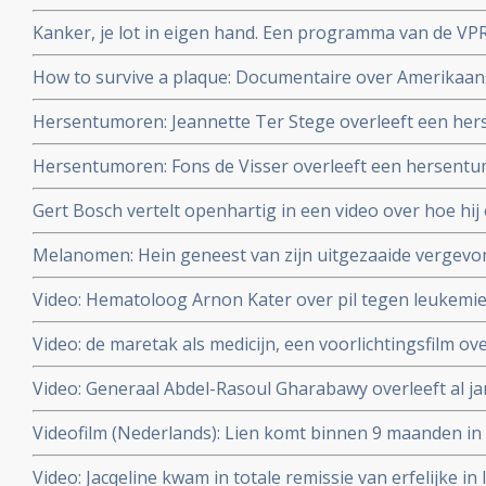
zien via You Tube.
Kanker, je lot in eigen hand. Een programma van de V
die omgaan met hun kanker.
How to survive a plaque: Documentaire over Amerikaans
de farmaceutische industrie breken en vochten voor ee
Hersentumoren: Jeannette Ter Stege overleeft een he
AIDS-patiënten
4 door reguliere behandelingen en aanvullende middele
Hersentumoren: Fons de Visser overleeft een hersent
reguliere aanpak en aanvullende middelen
Gert Bosch vertelt openhartig in een video over hoe hi
door combinatie van reguliere aanpak en aanvullende n
Melanomen: Hein geneest van zijn uitgezaaide vergev
behandelingen
met immuuntherapie met tumor infiltrerende T-lymfocyte
Video: Hematoloog Arnon Kater over pil tegen leukemie.
de Wereld leert door
Video: de maretak als medicijn, een voorlichtingsfilm o
maretak bij kanker
Video: Generaal Abdel-Rasoul Gharabawy overleeft al j
van levercirrose veroorzaakt door hepatitus C met hulp
Videofilm (Nederlands): Lien komt binnen 9 maanden in 
en hyperthermie en krijgt goede kwaliteit van leven ter
lever uitgezaaide hormoongevoelige borstkanker door 
Video: Jacqeline kwam in totale remissie van erfelijke in 
celtherapie en hyperthermie en Houtsmullerdieet.