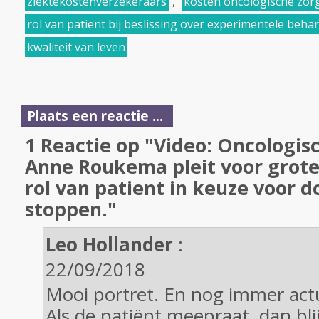
ziektekostenverzekeraars
,
kosten oncologische zor
rol van patient bij beslissing over experimentele beha
kwaliteit van leven
Plaats een reactie ...
1 Reactie op "Video: Oncologisc
Anne Roukema pleit voor grote
rol van patient in keuze voor 
stoppen."
Leo Hollander
:
22/09/2018
Mooi portret. En nog immer act
Als de patiënt meepraat, dan bli