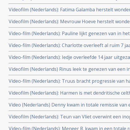
uitgezaaide borstkanker door combinatie van dendritis
Videofilm (Nederlands): Fatima Galamba herstelt wonderb
hyperthermie maar in lever zijn nu weer nieuwe tumore
recidief en in de botten uitgezaaide borstkanker (graad
Videofilm (Nederlands): Mevrouw Hoeve herstelt wonder
celtherapie en hyperthermie en femara plus Zometa. Up
uitgezaaide borstkanker (graad IV) met dendritische ce
Video-film (Nederlands): Pauline lijkt genezen van in he
femara plus Zometa. Bekijk hier haar ontroerende erva
borstkanker (graad IV) met een levensverwachting van
Video-film (Nederlands): Charlotte overleeft al ruim 7 
door een combinatie behandeling van hyperthermie en d
borstkanker stadium IIIB met naast chemo aanvullend 
Video-film (Nederlands): Iedje overleefde 14 jaar uitge
hyperthermie en dendritische celtherapie en Herceptin.
bewuste keuze voor een niet toxische aanpak aanvuille
Videofilm (Nederlands) Rinus leek te genezen van een
behandeling met o.a. acupunctuur, hyperthermie en dend
door combinatiebehandeling van hyperthermie en dendri
Video-film (Nederlands): Truus bracht progressie van 
gezonde leefwijze. Rinus werd alsnog enkele keren ge
tot stilstand door hyperthermie en dendritische celther
2011
Videofilm (Nederlands): Harmen is met dendritische cel
ziekteprogressie. Laatste scan laat ziekte progressie z
verandering van leefstijl al vijf jaar volledig kankervrij 
behandeling
Video (Nederlands) Denny kwam in totale remissie van
onbehandelbare galwegkanker met uitzaaiingen in de lev
graad IV door dendritische celtherapie plus hypertherm
Videofilm (Nederlands): Teun van Vliet overwint een ino
2012
Multiforme (Graad IV) met hyperthermie en dendritische c
Video-film (Nederlands): Meneer R. kwam in een totale r
klinisch kankervrij.