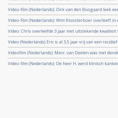
operatie van zijn hersentumor, een anaplastisch oligo
Video-film (Nederlands): Dirk van den Boogaard leek e
hyperthermie en dendritische celtherapie en het Houtsm
Glioblastoom Multiform graad IV te overwinnen met den
december 2010.
Video-film (Nederlands): Wim Kloosterboer overleeft in
hyperthermie. Maar kreeg weer een recidief nov. 2009. D
leverkanker (Graat IV) (HCC - hepatocellulair carcinoom 
Video: Chris overleefde 3 jaar met uitstekende kwaliteit
combinatiebehandeling van hyperthermie en dendritisch
uitgezaaide niet-klein-cellige longkanker met dendritis
Video (Nederlands) Eric is al 3,5 jaar vrij van een recid
hyperthermie en Newcastle Disease maar overleed 20 m
door dendritische celtherapie en hyperthermie plus gezo
Videofilm (Nederlands): Mevr. van Deelen was met dendr
Houtsmullerdieet. Update 11 juni 2010
hyperthermie plus Houtsmullerdieet drie jaar volledig v
Video-film (Nederlands): De heer H. werd klinisch kanker
melanoom stadium IV. Toch is recidief ontstaan en ze i
uitgezaaide prostaatkanker door behandelingen met den
hyperthermie plus verandering van levensstijl.