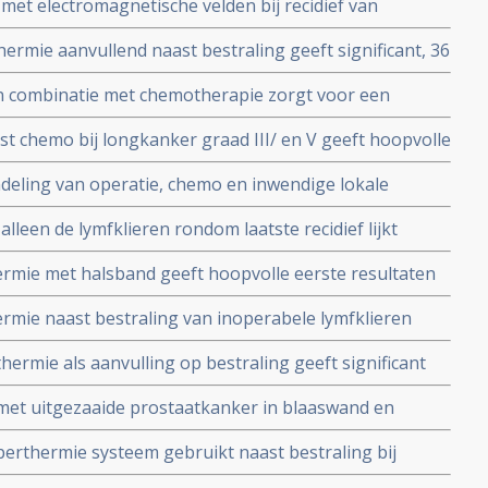
et electromagnetische velden bij recidief van
ad III en Glioblastoma graad IV) geeft significant
ermie aanvullend naast bestraling geeft significant, 36
ignificant betere kwaliteit van leven,
es dan alleen bestraling bij tumoren in het hoofd- en
n combinatie met chemotherapie zorgt voor een
g en een duidelijke verbetering van de overlevingstijd
 chemo bij longkanker graad III/ en V geeft hoopvolle
ren met een recidief van kiemcel kanker of resistent
ling van operatie, chemo en inwendige lokale
 meer 2 en 3 jaars overlevingen bij maagkanker
een de lymfklieren rondom laatste recidief lijkt
ijk van stadium van ziekte blijkt uit recente studie.
rmie met halsband geeft hoopvolle eerste resultaten
j voorbehandelde kankerpatienten met een recidief
rmie naast bestraling van inoperabele lymfklieren
anker (plaveiselcarcinoom) geeft significant minder
ermie als aanvulling op bestraling geeft significant
ficant betere 5-jaars overleving
ige tumoren aldus gerandomiseerde studie.
 met uitgezaaide prostaatkanker in blaaswand en
rogressievrij door bestraling en hyperthermie copy 1
erthermie systeem gebruikt naast bestraling bij
 III en IV zorgt voor 3 jaars overleving van 95