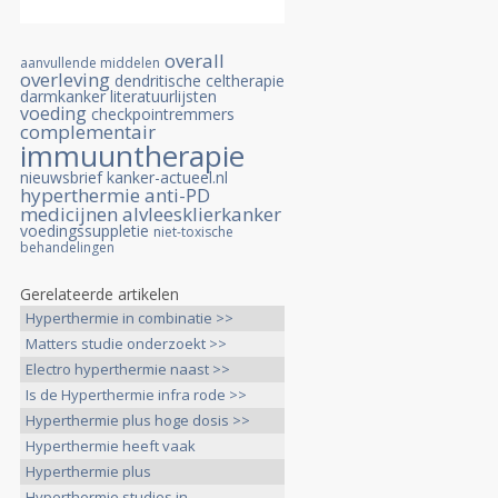
overall
aanvullende middelen
overleving
dendritische celtherapie
darmkanker
literatuurlijsten
voeding
checkpointremmers
complementair
immuuntherapie
nieuwsbrief kanker-actueel.nl
hyperthermie
anti-PD
medicijnen
alvleesklierkanker
voedingssuppletie
niet-toxische
behandelingen
Gerelateerde artikelen
Hyperthermie in combinatie >>
Matters studie onderzoekt >>
Electro hyperthermie naast >>
Is de Hyperthermie infra rode >>
Hyperthermie plus hoge dosis >>
Hyperthermie heeft vaak
therapeutisch >>
Hyperthermie plus
voedingsprogramma >>
Hyperthermie studies in