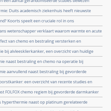
in een aantal gerandomiseerde studies bewezen
ker.
okuren en bestralingen te vergroten, aldus artikelen uit
mie: Duits academisch ziekenhuis heeft nieuwste
an Scientist.
ruik voor specifieke toepassingen bij kanker in de
nd? Koorts speelt een cruciale rol in ons
rstokkanker, prostaatkanker, baarmoederhalskanker
n koorts, vooral bij kinderen, lijkt schadelijk voor
ans wetenschapper verklaart waarom warmte en acute
 om koorts uit te laten razen.
uleren in het bestrijden van kanker
fect van chemo en bestraling versterken en
ellen, beweren onderzoekers aan de Erasmus en AMC
e bij alvleesklierkanker, een overzicht van huidige
elijk bewijs
ie naast bestraling en chemo na operatie bij
) met verhoogd risico op recidief geeft goede
e aanvullend naast bestraling bij gevorderde
g en ziektevrije tijd dan zonder zonder hypert
 zorgt ook op langere termijn (12 jaar) voor
borstkanker: een overzicht van recente studies en
st FOLFOX chemo regiem bij gevorderde darmkanker
jaars overleving t.o.v. controlegroep (30 procent t.o. 15
s hyperthermie naast op platinum gerelateerde
stokkanker geeft hoopgevende resultaten blijkt uit