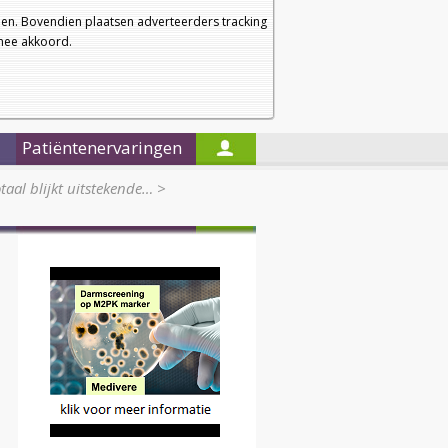
a
a
Startpagina
Nieuwsbrief
a
en. Bovendien plaatsen adverteerders tracking
rmee akkoord.
Alleen in de titels zoeken
Patiëntenervaringen
taal blijkt uitstekende…
>