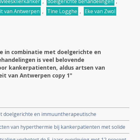
lvleesklierkanker
,
doelgerichte behandelingen
,
eit van Antwerpen
,
Tine Logghe
,
Eke van Zwol
 in combinatie met doelgerichte en
handelingen is veel belovende
or kankerpatienten, aldus artsen van
eit van Antwerpen copy 1"
t doelgerichte en immuuntherapeutische
de combinatiebehandeling voor kankerpatienten, aldus
cten van hyperthermie bij kankerpatienten met solide
ersiteit van Antwerpen copy 1
esklierkanker. copy 1
traling verbetert de 5-jaars overleving met 12 procent