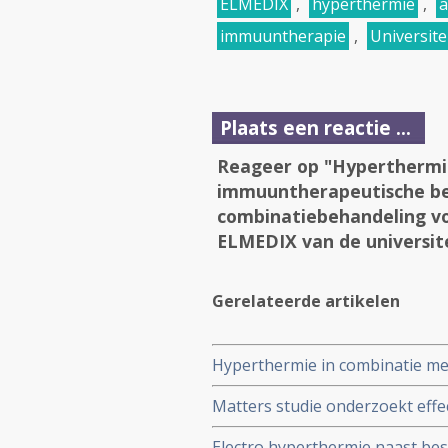
ELMEDIX
,
hyperthermie
,
a
immuuntherapie
,
Universit
Plaats een reactie ...
Reageer op "Hyperthermie
immuuntherapeutische be
combinatiebehandeling vo
ELMEDIX van de universit
Gerelateerde artikelen
Hyperthermie in combinatie me
behandelingen is veel beloven
Matters studie onderzoekt effe
artsen van ELMEDIX van de univ
tumoren en patienten met alvle
Electro hyperthermie naast bes