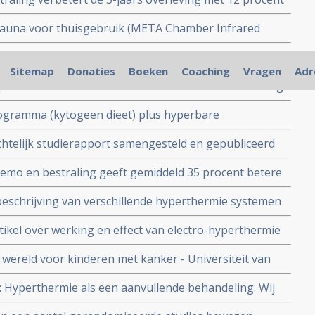
en met neuskanker. Hyperthermie gaf ook 17 procent
 sauna voor thuisgebruik (META Chamber Infrared
 alternatief voor total body hyperthermie?
itamine C verbetert overall overleving met 40 procent
Sitemap
Donaties
Boeken
Coaching
Vragen
Adr
rbehandelde met vergevorderde niet-kleincellige
eutisch effect in combinatie met chemo en bestraling
 beste zorg
en op de kankerstamcellen, ook in combinatie met
ogramma (kytogeen dieet) plus hyperbare
ewstudie
p chemo geeft uitstekende resultaten op mediane
chtelijk studierapport samengesteld en gepubliceerd
 bij patienten met gevorderde niet-kleincellige
pers
emo en bestraling geeft gemiddeld 35 procent betere
rmie bewijst reviewstudie met meta analyse van 38
beschrijving van verschillende hyperthermie systemen
erschillende vormen van kanker
 omringende landen worden gebruikt.
ikel over werking en effect van electro-hyperthermie
dies. Hyperthermie vandaag: Electrische energie een
 wereld voor kinderen met kanker - Universiteit van
an kanker
yperthermie apparaat in gebruik voor het behandelen
 Hyperthermie als een aanvullende behandeling. Wij
anvullend hyperthermie.
rklarend artikel over hyperthermie als aanvullende