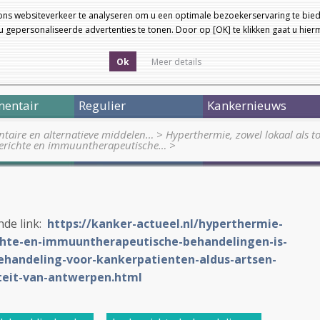
ons websiteverkeer te analyseren om u een optimale bezoekerservaring te bied
 gepersonaliseerde advertenties te tonen. Door op [OK] te klikken gaat u hie
Ok
Meer details
entair
Regulier
Kankernieuws
taire en alternatieve middelen…
>
Hyperthermie, zowel lokaal als to
gerichte en immuuntherapeutische…
>
ende link:
https://kanker-actueel.nl/hyperthermie-
chte-en-immuuntherapeutische-behandelingen-is-
ehandeling-voor-kankerpatienten-aldus-artsen-
teit-van-antwerpen.html