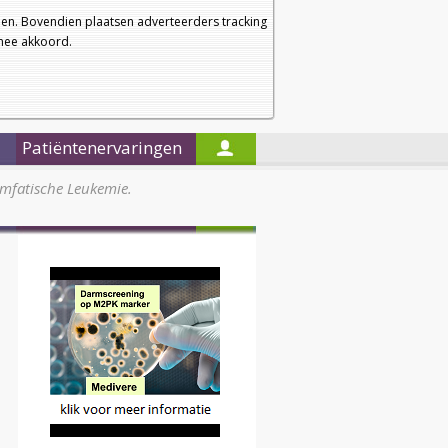
a
a
Startpagina
Nieuwsbrief
a
en. Bovendien plaatsen adverteerders tracking
rmee akkoord.
Alleen in de titels zoeken
Patiëntenervaringen
ymfatische Leukemie.