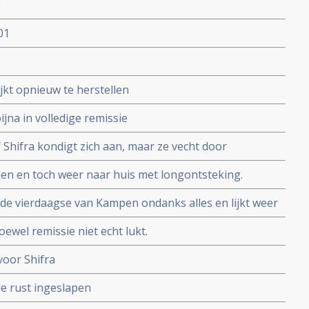
0
01
lijkt opnieuw te herstellen
ijna in volledige remissie
f Shifra kondigt zich aan, maar ze vecht door
men en toch weer naar huis met longontsteking.
ch de vierdaagse van Kampen ondanks alles en lijkt weer
oewel remissie niet echt lukt.
voor Shifra
le rust ingeslapen