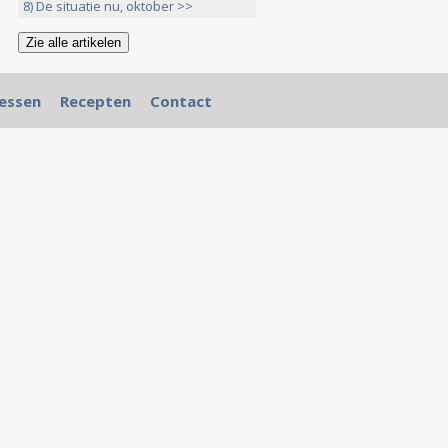
8) De situatie nu, oktober >>
essen
Recepten
Contact