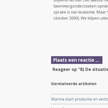
blijvend herstel. Het laatste n
beenmergonderzoeken opnieuw
sprake is van leukemie. Maar 
oktober 2000). We blijven uite
Plaats een reactie ...
Reageer op "8) De situati
Gerelateerde artikelen
Marina start productie en ver
Suriname. Ook in Nederland ver