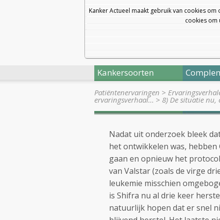
Kanker Actueel maakt gebruik van cookies om 
cookies om u
Kankersoorten
Complem
Patiëntenervaringen
>
Ervaringsverhal
ervaringsverhaal…
>
8) De situatie nu,
Nadat uit onderzoek bleek dat
het ontwikkelen was, hebben 
gaan en opnieuw het protocol
van Valstar (zoals de virge dri
leukemie misschien omgebogen
is Shifra nu al drie keer herst
natuurlijk hopen dat er snel