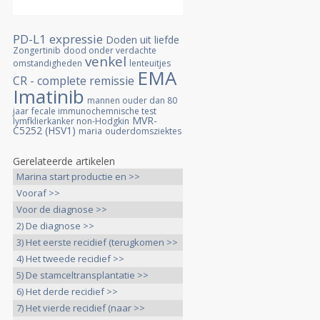
PD-L1 expressie
Doden uit liefde
Zongertinib
dood onder verdachte
venkel
omstandigheden
lenteuitjes
EMA
CR - complete remissie
Imatinib
mannen ouder dan 80
jaar
fecale immunochemnische test
MVR-
lymfklierkanker non-Hodgkin
C5252 (HSV1)
maria
ouderdomsziektes
Gerelateerde artikelen
Marina start productie en >>
Vooraf >>
Voor de diagnose >>
2) De diagnose >>
3) Het eerste recidief (terugkomen >>
4) Het tweede recidief >>
5) De stamceltransplantatie >>
6) Het derde recidief >>
7) Het vierde recidief (naar >>