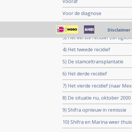
Vooraf
Voor de diagnose
2) De diagnose
Disclaimer
3) Het eerste recidief (terugk
4) Het tweede recidief
5) De stamceltransplantatie
6) Het derde recidief
7) Het vierde recidief (naar Mex
8) De situatie nu, oktober 2000
9) Shifra opnieuw in remissie
10) Shifra en Marina weer thuis