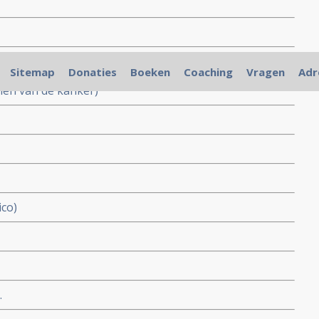
Sitemap
Donaties
Boeken
Coaching
Vragen
Adr
omen van de kanker)
ico)
.