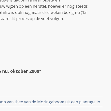
ieuws is dat Shifra haar bloed- en
 wijzen op een herstel, hoewel er nog steeds
Shifra is ook nog maar drie weken bezig nu (13
raard dit proces op de voet volgen.
e nu, oktober 2000"
koop van thee van de Moringaboom uit een plantage in
krijgbaar.