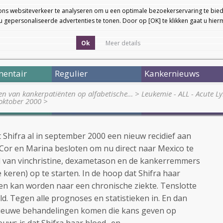
ons websiteverkeer te analyseren om u een optimale bezoekerservaring te bied
 gepersonaliseerde advertenties te tonen. Door op [OK] te klikken gaat u hie
Ok
Meer details
entair
Regulier
Kankernieuws
en van kankerpatiënten op alfabetische…
>
Leukemie - ALL - Acute L
 oktober 2000
>
 Shifra al in september 2000 een nieuw recidief aan
Cor en Marina besloten om nu direct naar Mexico te
 van vinchristine, dexametason en de kankerremmers
e keren) op te starten. In de hoop dat Shifra haar
 kan worden naar een chronische ziekte. Tenslotte
eld. Tegen alle prognoses en statistieken in. En dan
 nieuwe behandelingen komen die kans geven op