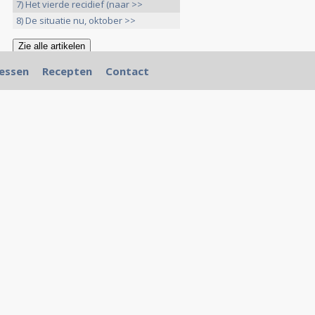
7) Het vierde recidief (naar >>
8) De situatie nu, oktober >>
essen
Recepten
Contact