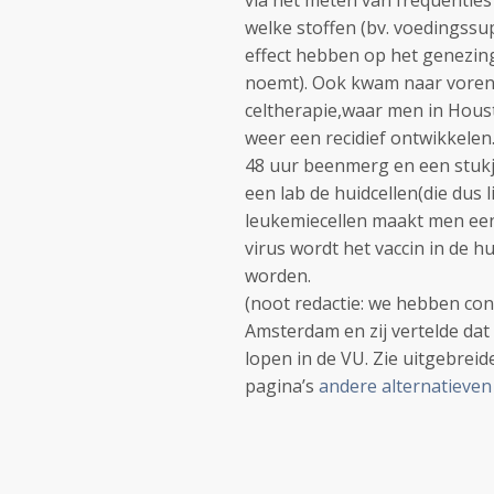
via het meten van frequenties
welke stoffen (bv. voedingss
effect hebben op het genezing
noemt).
Ook kwam naar voren 
celtherapie,waar men in Hous
weer een recidief ontwikkelen
48 uur beenmerg en een stukj
een lab de huidcellen(die dus l
leukemiecellen maakt men een
virus wordt het vaccin in de h
worden.
(noot redactie: we hebben con
Amsterdam en zij vertelde dat
lopen in de VU. Zie uitgebrei
pagina’s
andere alternatieve