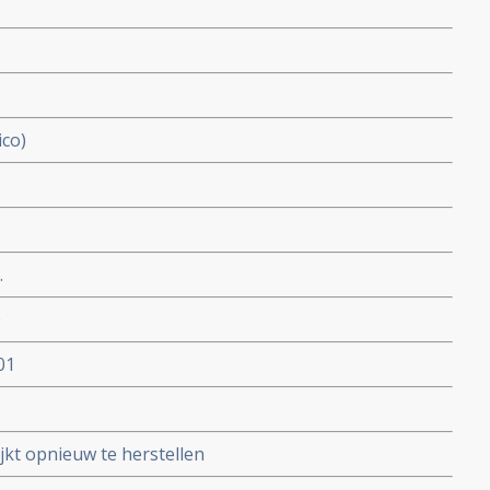
ico)
.
0
01
lijkt opnieuw te herstellen