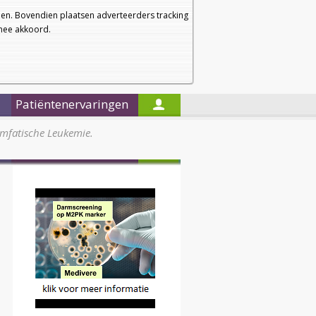
a
a
Startpagina
Nieuwsbrief
a
en. Bovendien plaatsen adverteerders tracking
rmee akkoord.
Alleen in de titels zoeken
Patiëntenervaringen
ymfatische Leukemie.