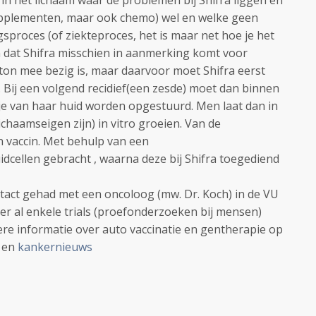
 in het lichaam waar de problemen bij Shifra liggen en
upplementen, maar ook chemo) wel en welke geen
sproces (of ziekteproces, het is maar net hoe je het
dat Shifra misschien in aanmerking komt voor
ton mee bezig is, maar daarvoor moet Shifra eerst
. Bij een volgend recidief(een zesde) moet dan binnen
e van haar huid worden opgestuurd. Men laat dan in
ichaamseigen zijn) in vitro groeien. Van de
 vaccin. Met behulp van een
uidcellen gebracht , waarna deze bij Shifra toegediend
tact gehad met een oncoloog (mw. Dr. Koch) in de VU
 er al enkele trials (proefonderzoeken bij mensen)
dere informatie over auto vaccinatie en gentherapie op
n
en
kankernieuws