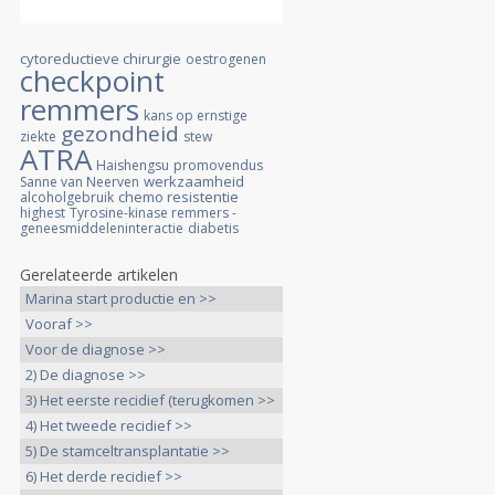
cytoreductieve chirurgie
oestrogenen
checkpoint
remmers
kans op ernstige
gezondheid
ziekte
stew
ATRA
Haishengsu
promovendus
werkzaamheid
Sanne van Neerven
chemo resistentie
alcoholgebruik
highest
Tyrosine-kinase remmers -
geneesmiddeleninteractie
diabetis
Gerelateerde artikelen
Marina start productie en >>
Vooraf >>
Voor de diagnose >>
2) De diagnose >>
3) Het eerste recidief (terugkomen >>
4) Het tweede recidief >>
5) De stamceltransplantatie >>
6) Het derde recidief >>