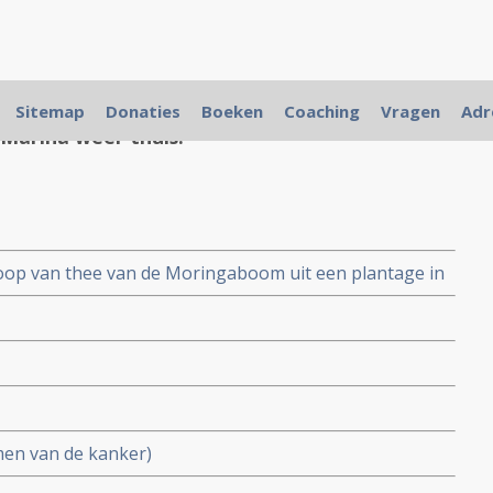
Sitemap
Donaties
Boeken
Coaching
Vragen
Adr
 Marina weer thuis."
koop van thee van de Moringaboom uit een plantage in
krijgbaar.
omen van de kanker)