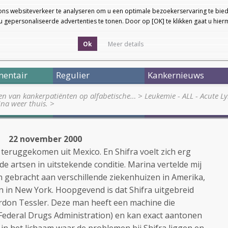
ons websiteverkeer te analyseren om u een optimale bezoekerservaring te bied
 gepersonaliseerde advertenties te tonen. Door op [OK] te klikken gaat u hie
Ok
Meer details
entair
Regulier
Kankernieuws
en van kankerpatiënten op alfabetische…
>
Leukemie - ALL - Acute L
ina weer thuis.
>
22 november 2000
 teruggekomen uit Mexico. En Shifra voelt zich erg
e artsen in uitstekende conditie. Marina vertelde mij
 gebracht aan verschillende ziekenhuizen in Amerika,
 in New York. Hoopgevend is dat Shifra uitgebreid
rdon Tessler. Deze man heeft een machine die
Federal Drugs Administration) en kan exact aantonen