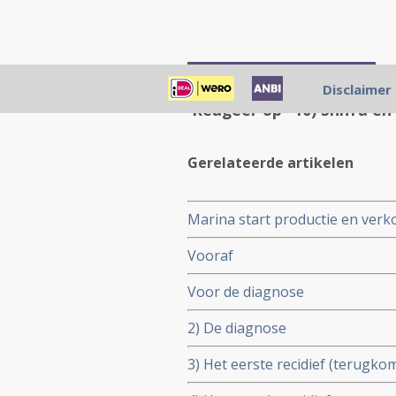
Plaats een reactie ...
Disclaimer
Reageer op "10) Shifra en
Gerelateerde artikelen
Marina start productie en ver
Suriname. Ook in Nederland ver
Vooraf
Voor de diagnose
2) De diagnose
3) Het eerste recidief (terugk