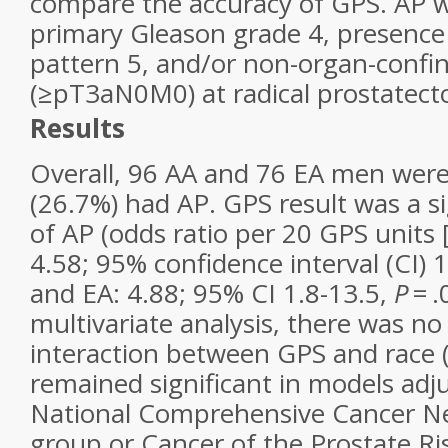
compare the accuracy of GPS. AP w
primary Gleason grade 4, presence
pattern 5, and/or non-organ-confi
(≥pT3aN0M0) at radical prostatec
Results
Overall, 96 AA and 76 EA men were
(26.7%) had AP. GPS result was a si
of AP (odds ratio per 20 GPS units 
4.58; 95% confidence interval (CI) 
and EA: 4.88; 95% CI 1.8-13.5,
P
= .
multivariate analysis, there was no 
interaction between GPS and race 
remained significant in models adju
National Comprehensive Cancer Ne
group or Cancer of the Prostate R