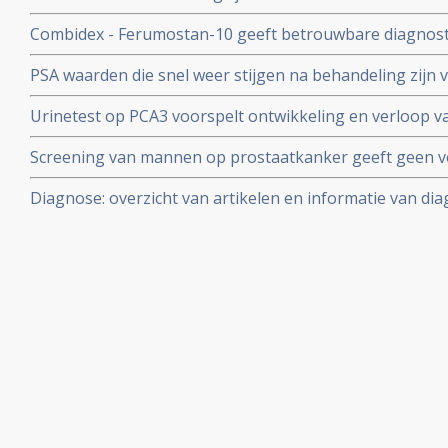
Combidex - Ferumostan-10 geeft betrouwbare diagnosti
procent) bij wel of niet uitzaaiingen bij prostaatkanke
PSA waarden die snel weer stijgen na behandeling zijn v
geeft goedkeuring
prognoses bij prostaatkanker
Urinetest op PCA3 voorspelt ontwikkeling en verloop 
nauwkeuriger dan PSA test zelf. Ook kan de uitslag van
Screening van mannen op prostaatkanker geeft geen vers
voorkomen en de agressiviteit voorspellen. Gleasonscor
succes van eerder behandelen en overall overleving en l
gemeten waarden
Diagnose: overzicht van artikelen en informatie van dia
van overbehandeling blijkt uit groot bevolkingsonderzo
verdenking van prostaatkanker