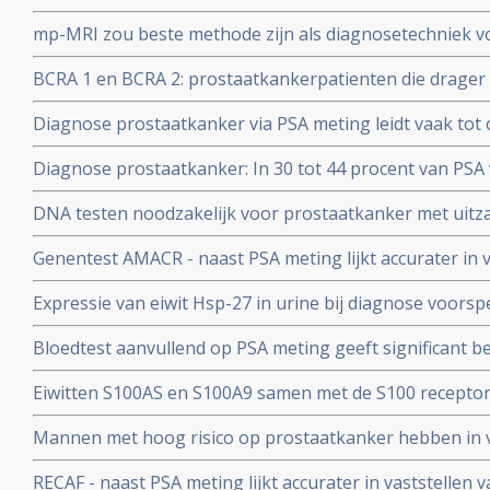
gevorderde prostaatkanker: chemo of abiraterone en e
mp-MRI zou beste methode zijn als diagnosetechniek vo
prostaatkanker en lijkt superieur aan PSA meting
BCRA 1 en BCRA 2: prostaatkankerpatienten die drager
BRCA 1 of BRCA 2 hebben agressievere vorm van prosta
Diagnose prostaatkanker via PSA meting leidt vaak tot 
kans op overlijden.
Schröder.
Diagnose prostaatkanker: In 30 tot 44 procent van PSA
overdiagnose bij mannen met verdenking van prostaat
DNA testen noodzakelijk voor prostaatkanker met uitz
erfelijk gerelateerde genmutaties dan nog niet uitgeza
Genentest AMACR - naast PSA meting lijkt accurater in 
Expressie van eiwit Hsp-27 in urine bij diagnose voorspe
prostaatkanker en kan wel of niet behandelen bepalen.
Bloedtest aanvullend op PSA meting geeft significant 
vaststellen van prostaatkanker.
Eiwitten S100AS en S100A9 samen met de S100 receptor
diagnose beginnende prostaatkanker
Mannen met hoog risico op prostaatkanker hebben in 
'normale' PSA waarden. Andere diagnose techieken lijken
RECAF - naast PSA meting lijkt accurater in vaststellen
prostaatkanker.