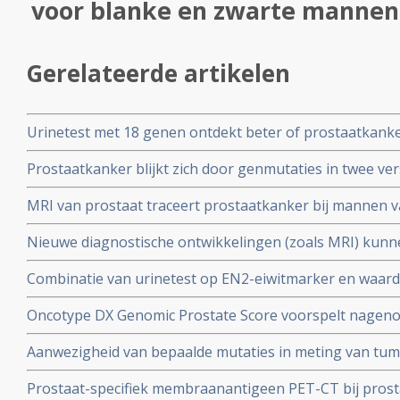
voor blanke en zwarte mannen
Gerelateerde artikelen
Urinetest met 18 genen ontdekt beter of prostaatkanke
dan de 2-genentest via PSA blijkt uit nieuwe studie
Prostaatkanker blijkt zich door genmutaties in twee ve
ontwikkelen. Een agressieve vorm en een passieve vorm
MRI van prostaat traceert prostaatkanker bij mannen 
zou sterfte aan prostaatkanker kunnen verminderen
Nieuwe diagnostische ontwikkelingen (zoals MRI) kunn
beter opsporen met minder biopsie procedures en mind
Combinatie van urinetest op EN2-eiwitmarker en waard
kan de noodzaak van een biopt aantonen van patiënten
Oncotype DX Genomic Prostate Score voorspelt nageno
van prostaatkanker.
blanke en zwarte mannen
Aanwezigheid van bepaalde mutaties in meting van tum
kuur abiraterone voorspelt overlevingskansen van pat
Prostaat-specifiek membraanantigeen PET-CT bij pros
prostaatkanker.