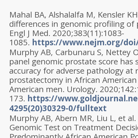
Mahal BA, Alshalalfa M, Kensler KH, 
differences in genomic profiling of
Engl J Med. 2020;383(11):1083-
1085.
https://www.nejm.org/doi
Murphy AB, Carbunaru S, Nettey OS
panel genomic prostate score has s
accuracy for adverse pathology at r
prostatectomy in African America
American men. Urology. 2020;142:
173.
https://www.goldjournal.ne
4295(20)30329-0/fulltext
Murphy AB, Abern MR, Liu L, et al.
Genomic Test on Treatment Decisi
Predominantly African American P