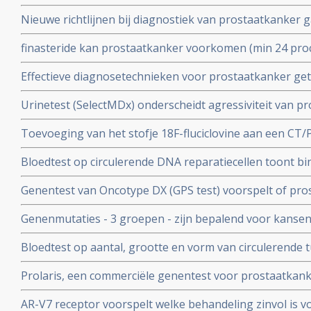
chirurgie of radiotherapie (proPSMA) geeft betere di
Nieuwe richtlijnen bij diagnostiek van prostaatkanker 
MRI
daarna pas biopt.
finasteride kan prostaatkanker voorkomen (min 24 proc
dutasteride gebruik veroorzaakt wel bij eerste diagno
Effectieve diagnosetechnieken voor prostaatkanker geto
uitgezaaide ziekte en hogere specifieke sterfte aan pr
prima hulp voor urologen en oncologen hoe prostaatk
Urinetest (SelectMDx) onderscheidt agressiviteit van 
en adviseren.
diagnose completer. Radboud ziekenhuis past deze urine
Toevoeging van het stofje 18F-fluciclovine aan een CT/
behandelplan bij 60 procent van de prostaatkankerpat
Bloedtest op circulerende DNA reparatiecellen toont b
behandeling met olaparib bij prostaatkanker zinvol is.
Genentest van Oncotype DX (GPS test) voorspelt of pr
behandeling nodig hebben of niet na operatie.
Genenmutaties - 3 groepen - zijn bepalend voor kansen 
zonder bestraling bij prostaatkanker. copy 1
Bloedtest op aantal, grootte en vorm van circulerende 
behandeling beste is bij vergevorderde prostaatkanker
Prolaris, een commerciële genentest voor prostaatkank
of chemo
prognostische informatie te geven op kansen op recidie
AR-V7 receptor voorspelt welke behandeling zinvol is 
prostaatkanker