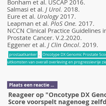
Bonham et al. USCAP 2016.
Salmasi et al.
J Urol.
2018.
Eure et al.
Urology
2017.
Leapman et al.
PloS One.
2017.
NCCN Clinical Practice Guidelines 
Prostate Cancer. V.2.2020.
Eggener et al.
J Clin Oncol
. 2019.
prostaatkanker
,
Oncotype DX Genomic Prostate Sco
uitkomsten van overall overleving en progressievrije zi
Plaats een reactie ...
Reageer op "Oncotype DX Geno
Score voorspelt nagenoeg zelf