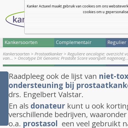
Kanker Actueel maakt gebruik van cookies om ons websiteverk
cookies om u gepersonalisee
Kankersoorten
Complementair
Regulier
Kankersoorten
>
Prostaatkanker
>
Reguliere oncologie: overzicht 
van…
>
Oncotype DX Genomic Prostate Score voorspelt nagenoeg
Raadpleeg ook de lijst van
niet-to
ondersteuning bij prostaatkank
drs. Engelbert Valstar.
En als
donateur
kunt u ook korting
verschillende bedrijven, waaronder
o.a.
prostasol
een veel gebruikt na