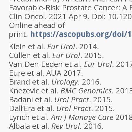
Favorable-Risk Prostate Cancer: A 
Clin Oncol. 2021 Apr 9. Doi: 10.1
Online ahead of
print.
https://ascopubs.org/doi/1
Klein et al.
Eur Urol
. 2014.
Cullen et al.
Eur Urol
. 2015.
Van Den Eeden et al.
Eur Urol
. 201
Eure et al. AUA 2017.
Brand et al.
Urology
. 2016.
Knezevic et al.
BMC Genomics.
2013
Badani et al.
Urol Pract
. 2015.
Dall’Era et al.
Urol Pract
. 2015.
Lynch et al.
Am J Manage Care
2018
Albala et al.
Rev Urol.
2016.