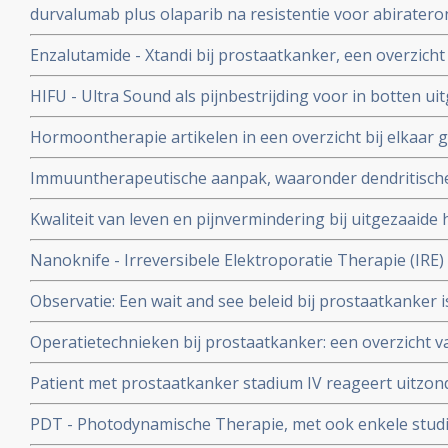
durvalumab plus olaparib na resistentie voor abiratero
alsnog mediaan minimaal een jaar progressieve ziekte
Enzalutamide - Xtandi bij prostaatkanker, een overzicht
bij in botten uitgezaaide prostaatkanker
HIFU - Ultra Sound als pijnbestrijding voor in botten u
UMC Utrecht neemt nog steeds deelnemers aan. copy 1
Hormoontherapie artikelen in een overzicht bij elkaar 
Immuuntherapeutische aanpak, waaronder dendritische 
prostaatkanker: een overzicht van belangrijke studies 
Kwaliteit van leven en pijnvermindering bij uitgezaaid
prostaatkanker vanuit patientenervaringen geanalysee
Nanoknife - Irreversibele Elektroporatie Therapie (IRE
toegepast in St. Antonius Ziekenhuis
Observatie: Een wait and see beleid bij prostaatkanker is
procent van de gevallen - dan een directe behandeling in
Operatietechnieken bij prostaatkanker: een overzicht 
bevestigd door een grote Europese studie o.a. uitgevo
relevante studies
Centrum
Patient met prostaatkanker stadium IV reageert uitzon
deruxtecan (T-DXd) waar elke andere aanpak faalde en i
PDT - Photodynamische Therapie, met ook enkele studi
relatief goede gezondheid
prostaatkankerpatiënten succesvol uitgevoerd