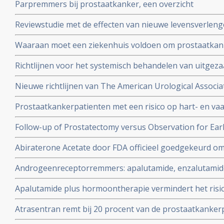
Parpremmers bij prostaatkanker, een overzicht
hebben gehad na IMRT of brachytherapie
Reviewstudie met de effecten van nieuwe levensverle
patiënten met uitgezaaide castratieresistente prostaa
Waaraan moet een ziekenhuis voldoen om prostaatkan
hier de SONCOS normen
Richtlijnen voor het systemisch behandelen van uitgez
vastgesteld na meta analyse van 26 gerandomiseerde s
Nieuwe richtlijnen van The American Urological Associa
behandelen van patiënten met hormoon resistente vo
Prostaatkankerpatienten met een risico op hart- en va
uitgezaaide prostaatkanker.
risico op progressie van prostaatkanker kunnen beter 
Follow-up of Prostatectomy versus Observation for Ear
hormoontherapie gebruiken.
Abiraterone Acetate door FDA officieel goedgekeurd om 
gevorderde prostaatkanker
Androgeenreceptorremmers: apalutamide, enzalutamid
betere overall overleving dan een placebo bij mannen m
Apalutamide plus hormoontherapie vermindert het risic
hormoonresistente prostaatkanker. . Zelfs bij mannen 
overlijden (min 33 procent) ongeacht hormoontherapie 
Atrasentran remt bij 20 procent van de prostaatkankerp
patiënten met uitgezaaide hormoonresistente prostaa
uitgezaaide prostaatkanker aldus fase 3 studie.