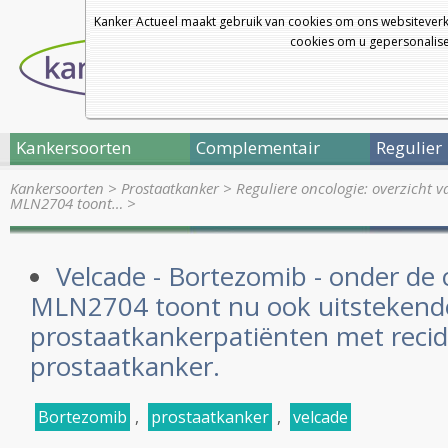
Kanker Actueel maakt gebruik van cookies om ons websiteverk
cookies om u gepersonalisee
Kankersoorten
Complementair
Regulier
Kankersoorten
>
Prostaatkanker
>
Reguliere oncologie: overzicht 
MLN2704 toont…
>
Velcade - Bortezomib - onder d
MLN2704 toont nu ook uitstekende 
prostaatkankerpatiënten met recid
prostaatkanker.
Bortezomib
,
prostaatkanker
,
velcade