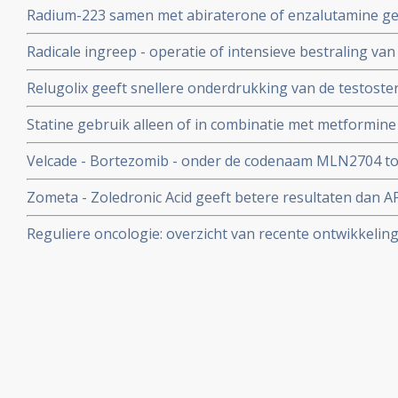
Radium-223 samen met abiraterone of enzalutamine gee
dan alleen Radium-223 of alleen andere behandelingen 
Radicale ingreep - operatie of intensieve bestraling v
prostaatkanker
risico geeft 50 procent minder kans op overlijden in ver
Relugolix geeft snellere onderdrukking van de testoster
hormoontherapie
leuproleline (lucrin) voor patienten met gevorderde pr
Statine gebruik alleen of in combinatie met metformine
risico op ernstige cardiovasculaire bijwerkingen
prostaatkankerpatienten met hoog risico factoren 32 
Velcade - Bortezomib - onder de codenaam MLN2704 to
overlijden aan alle oorzaken en 54 procent minder kans 
resultaten bij prostaatkankerpatiënten met recidief va
prostaatkanker.
Zometa - Zoledronic Acid geeft betere resultaten dan A
botproblemen vanuit prostaatkanker
Reguliere oncologie: overzicht van recente ontwikkeling
binnen de reguliere oncologie voor prostaatkanker