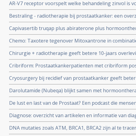
AR-V7 receptor voorspelt welke behandeling zinvol is 
gevorderde prostaatkanker: chemo of abiraterone en e
Bestraling - radiotherapie bij prostaatkanker: een overz
recente ontwikkelingen
Capivasertib truqap plus abiraterone plus hormoonther
PTEN-deficiënte uitgezaaide hormoongevoelige prosta
Chemo: Taxotere tegenover Mitoxantrone in combinatie
ziekteprogressievrije overleving in vergelijking met all
leven van prostaatkankerpatiënten met gemiddeld drie
hormoontherapie
Chirurgie + radiotherapie geeft betere 10-jaars overlevi
prostaatkanker is geen effectieve behandeling
radiotherapie plus hormoontherapie voor prostaatkan
Cribriform: Prostaatkankerpatienten met cribriform po
lymfklieren, maar geeft wel meer bijwerkingen.
uitzaaiingen op afstand in vergelijking met prostaatkan
Cryosurgery bij recidief van prostaatkanker geeft bete
negatief testen
hormoontherapie en zelfde resultaten op overleving met
Darolutamide (Nubeqa) blijkt samen met hormoontherap
dan chemo met docetaxel bij uitgezaaide castratiegevoe
De lust en last van de Prostaat? Een podcast die mense
fase III studie Aranote
en alles daaromheen iets verder kan helpen. Van Dr. Me
Diagnose: overzicht van artikelen en informatie van dia
Jeroen de Haas
verdenking van prostaatkanker
DNA mutaties zoals ATM, BRCA1, BRCA2 zijn al te tracer
uitgezaaide prostaatkanker en hebben voorspellende w