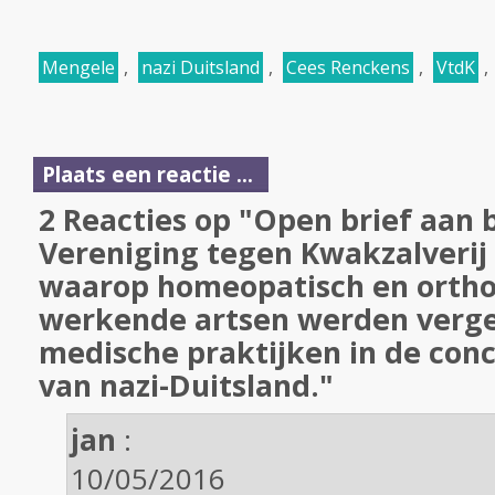
Mengele
,
nazi Duitsland
,
Cees Renckens
,
VtdK
,
Plaats een reactie ...
2 Reacties op "Open brief aan 
Vereniging tegen Kwakzalverij
waarop homeopatisch en ortho
werkende artsen werden verg
medische praktijken in de co
van nazi-Duitsland."
jan
:
10/05/2016