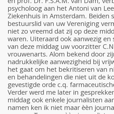
en prof. Dr. F.S.A.M. van Dam, ver
psycholoog aan het Antoni van L
Ziekenhuis in Amsterdam. Beiden s
bestuurslid van uw Vereniging ver
niet zo vreemd dat zij op deze mi
waren. Uiteraard ook aanwezig en 
van deze middag uw voorzitter C.
vrouwenarts. Alom bekend door zi
nadrukkelijke aanwezigheid bij vrijw
het gaat om het bekritiseren van
en behandelingen die niet uit de k
gevestigde orde c.q. farmaceutisch
Verder werd me later in gesprekken 
middag ook enkele journalisten aa
namen ken ik niet maar èèn journa