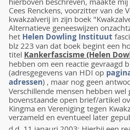
hierboven beschreven, maakte mij 
Cees Renckens, voorzitter van de 
kwakzalverij in zijn boek "Kwakzalve
Alternatieve geneeswijzen onzacht
het
Helen Dowling Instituut
fasc
blz 223 van dat boek begint een h
titel
Kankerfascisme (Helen Dowl
hebben om een reactie gevraagd bi
(adresgegevens van HDI op
pagin
adressen
) , maar nog geen antwo
Verschillende mensen hebben wel 
bovenstaande open brief/artikel ov
Kingma en Vereniging tegen Kwakza
verzameld en eventueel later gepub
d.d. 11 janauri 2003: Hierbij een re