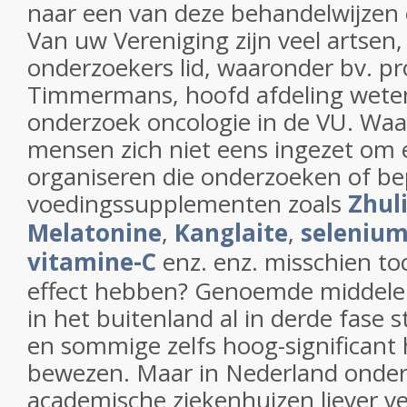
naar een van deze behandelwijzen 
Van uw Vereniging zijn veel artsen
onderzoekers lid, waaronder bv. pr
Timmermans, hoofd afdeling weten
onderzoek oncologie in de VU. W
mensen zich niet eens ingezet om e
organiseren die onderzoeken of be
voedingssupplementen zoals
Zhul
Melatonine
,
Kanglaite
,
seleniu
vitamine-C
enz. enz. misschien toc
effect hebben? Genoemde middelen
in het buitenland al in derde fase s
en sommige zelfs hoog-significant
bewezen. Maar in Nederland onde
academische ziekenhuizen liever v