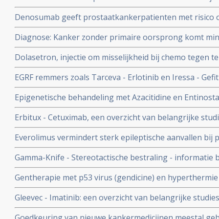
Denosumab geeft prostaatkankerpatienten met risico op 
tijd tot zich botuitzaaiingen voordoen, maar geen verbe
Diagnose: Kanker zonder primaire oorsprong komt min
diagnostiek, maar kans op overlijden blijft gelijk.
Dolasetron, injectie om misselijkheid bij chemo tegen t
hartfalen, waarschuwt de FDA. Dolasetron mag niet me
EGRF remmers zoals Tarceva - Erlotinib en Iressa - Gefit
dosis.
Epigenetische behandeling met Azacitidine en Entinostat
niet-klein-cellige longkanker
Erbitux - Cetuximab, een overzicht van belangrijke stud
Everolimus vermindert sterk epileptische aanvallen bij
sclerose complex, goedaardige tumoren in de hersenen 
Gamma-Knife - Stereotactische bestraling - informatie b
verbetert kwaliteit van leven aanzienlijk.
Gentherapie met p53 virus (gendicine) en hyperthermie 
verbeteringen bij patienten met vergevorderde kanker bli
Gleevec - Imatinib: een overzicht van belangrijke studi
studie.
met dit medicijn
Goedkeuring van nieuwe kankermedicijnen meestal geba