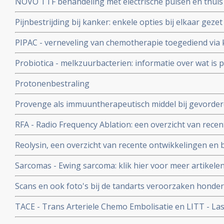
NOVO TTF behandeling met electrische pulsen en thuis
vormen van kanker
Pijnbestrijding bij kanker: enkele opties bij elkaar gezet
PIPAC - verneveling van chemotherapie toegediend via k
voor met name buikvliestumoren geeft goede resultat
Probiotica - melkzuurbacterien: informatie over wat is p
probiotica bij o.a. darmkanker en ziekte van Crohn copy
Protonenbestraling
Provenge als immuuntherapeutisch middel bij gevorder
significant meer overlevingen indien gegeven samen met
RFA - Radio Frequency Ablation: een overzicht van rece
Blijkt uit Fase III studie.
Reolysin, een overzicht van recente ontwikkelingen en b
virus medicijn
Sarcomas - Ewing sarcoma: klik hier voor meer artikelen
ontwikkelingen bij sarcomas en ewing sarcoma
Scans en ook foto's bij de tandarts veroorzaken honde
kanker per jaar alleen al in Engeland en duizenden dod
TACE - Trans Arteriele Chemo Embolisatie en LITT - Las
aldus studie aan universiteit van Oxfort
Thermotherapy informatie