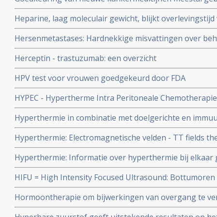
geven in de praktijk slechts bij de helft kleine verbeter
Heparine, laag moleculair gewicht, blijkt overlevingsti
solide tumoren en zonder uitzaaiïngen significant te b
Hersenmetastases: Hardnekkige misvattingen over beha
studie
hersenen maken dat veel patiënten verkeerd worden be
Herceptin - trastuzumab: een overzicht
gevolgen voor therapeutisch effect op ziektevrije tijd en
HPV test voor vrouwen goedgekeurd door FDA
HYPEC - Hypertherme Intra Peritoneale Chemotherapie
Hyperthermie in combinatie met doelgerichte en immu
behandelingen is veel belovende combinatiebehandelin
Hyperthermie: Electromagnetische velden - TT fields th
artsen van ELMEDIX van de universiteit van Antwerpen
behandelingen zorgen voor uitstekende resultaten bij o
Hyperthermie: Informatie over hyperthermie bij elkaar 
hersentumoren en longtumoren, aldus verschillende stu
aantal studies bij o.a. borstkanker, blaaskanker, hypert
HIFU = High Intensity Focused Ultrasound: Bottumoren
bestraling enz..
Intensed Focused Ultrasound naast chemo geeft uitstek
Hormoontherapie om bijwerkingen van overgang te ver
van alleen chemo of aleen operatie. Artikel update 6 n
structuur van hersenen en cognitieve functies blijkt ui