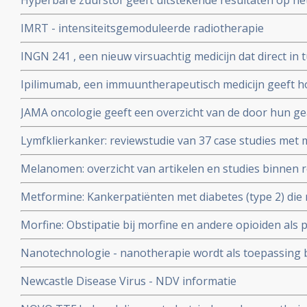
Hyperbare zuurstof geeft uitstekende resultaten op he
door bestralingen en geeft ook veel pijnverlichting. 76.
IMRT - intensiteitsgemoduleerde radiotherapie
kwaliteit van leven
INGN 241 , een nieuw virsuachtig medicijn dat direct i
ingespoten, geeft in fase I studie bij 22 kankerpatiënten
Ipilimumab, een immuuntherapeutisch medicijn geeft 
geplaatst juni 2005
langere overleving bij patienten met een melanoom graad
JAMA oncologie geeft een overzicht van de door hun 
intensief behandeld zijn. FDA keurt ipilimumab goed als
studieverslagen in het jaar 2025
melanomen
Lymfklierkanker: reviewstudie van 37 case studies me
uit een groep van 810 patiënten met lymfklierkanker e
Melanomen: overzicht van artikelen en studies binnen re
aanpak wel of niet werkte en deze studie geeft mooi inz
linkerkolom voor artikelen. Update 2 april 2010 copy 1
lymfklierkanker
Metformine: Kankerpatiënten met diabetes (type 2) di
overleven langer en blijven langer zonder ziekteprogre
Morfine: Obstipatie bij morfine en andere opioiden als pi
suikerziekte die geen metaformine gebruiken. Zelfs be
Relistor is een officieel goedgekeurd medicijn tegen obst
zonder diabetes
Nanotechnologie - nanotherapie wordt als toepassing b
Toegevoegd TNO rapport over obstipatie bij sterke pij
gebruikt.
Newcastle Disease Virus - NDV informatie