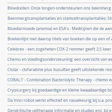
centrale zenuwstelsel succesvol en hoog significant aldus
Bloedcellen: Onze longen ondersteunen ons beenmerg 
bloedcellen, bloedplaatjes en immuuncellen.
Beenmergtransplantaties en stamceltransplantaties: Stu
toxische middelen en behandelingen uit literatuurlijst v
Bloedarmoede (anemia) en ESA's : Medicijnen die de a
Valstar naast beenmergtransplantaties en stamceltrans
bloedlichaampjes stimuleren en vaak ingezet worden 
Boekenlijst met daarop titels van boeken die op een of 
moeheid geven een groter risico (17%) om te sterven ti
tot kanker en omgaan daarmee
kortere mediane overlevingstijd.
Celebrex - een zogeheten COX-2 remmer geeft 2,5 keer z
hartklachten aldus gerandomiseerde dubbelblinde langj
Chemo en voedingsondersteuning: een overzicht van een
producent Pfizer zakte 17% in waarde op 1 dag.
elkaar in 1 overzicht. Inclusief studielijst chemo en voe
Clolar - clofarabine plus busulfan geeft uitstekende resu
lymfatische Leukemie en stamceltransplantatie
COBALT - Combination Bacteriolytic Therapy - chemo en
dierproeven, maar wordt ook bekritiseerd door hoge tox
Cryosurgery bij goedaardige en kleine kwaadaardige 
- wordt vaak succesvol en genezend toegepast.
Da Vinci robot werkt effectief en nauwkeurig bij o.a. p
Dendritische celtherapie informatie en studies enz. bij e