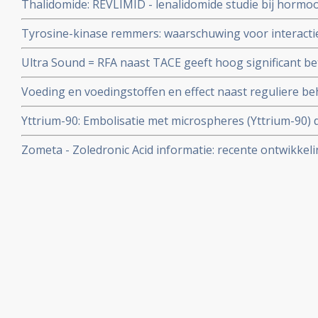
Thalidomide: REVLIMID - lenalidomide studie bij hormo
wordt gestopt wegens geen resultaat. Bij andere vorme
Tyrosine-kinase remmers: waarschuwing voor interacti
Hodgkin gaan studies wel verder met tot nu toe goede 
werking van deze klasse van medicijnen kan vermindere
Ultra Sound = RFA naast TACE geeft hoog significant be
Nederlandse onderzoekers in The Lancet
TACE bij levertumoren met een gemiddelde grootte van 10,
Voeding en voedingstoffen en effect naast reguliere 
gerandomiseerde studies bij totaal 200 patiënten met 
en voeding staan vele artikelen en studies die bewijzen
Yttrium-90: Embolisatie met microspheres (Yttrium-90) d
voedingsuppletie naast reguliere behandelingen vaak de 
voor inoperabele levertumoren succesvolle behandelin
behandeling v
Zometa - Zoledronic Acid informatie: recente ontwikkeli
elkaar gezet