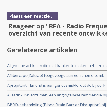
Plaats een reactie ...
Reageer op "RFA - Radio Freque
overzicht van recente ontwikk
Gerelateerde artikelen
Algemene artikelen die met kanker te maken hebben maa
van kanker
Aflibercept (Zaltrap) toegevoegd aan een chemo combina
leucovorine en irinotecan (FOLFIRI) verbetert de overlev
Aprepitant - Emend is een geneesmiddel dat de bijwer
1,5 maand
vermindert en inmiddels veelgebruikt middel om misseli
Avastin - Bevacizumab, een angiogenese remmer die bi
kanker gebruikt wordt inmiddels: overzicht van een aant
BBBD-behandeling (Blood Brain Barrier Disruption) bi
artikelen