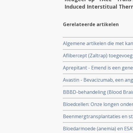
Induced Interstitual The
Gerelateerde artikelen
Algemene artikelen die met kan
van kanker
Aflibercept (Zaltrap) toegevoeg
leucovorine en irinotecan (FOLF
Aprepitant - Emend is een gen
1,5 maand
vermindert en inmiddels veelge
Avastin - Bevacizumab, een an
kanker gebruikt wordt inmiddels
BBBD-behandeling (Blood Brain
artikelen
centrale zenuwstelsel succesvol 
Bloedcellen: Onze longen ond
bloedcellen, bloedplaatjes en 
Beenmergtransplantaties en sta
toxische middelen en behandelin
Bloedarmoede (anemia) en ESA'
Valstar naast beenmergtranspla