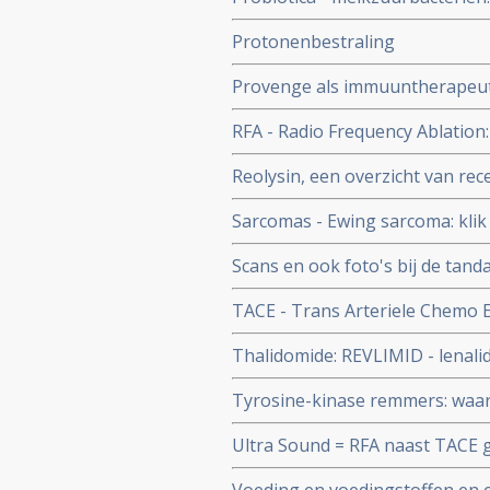
probiotica bij o.a. darmkanker 
Protonenbestraling
Provenge als immuuntherapeuti
significant meer overlevingen 
RFA - Radio Frequency Ablation
Blijkt uit Fase III studie.
Reolysin, een overzicht van rec
virus medicijn
Sarcomas - Ewing sarcoma: klik 
ontwikkelingen bij sarcomas e
Scans en ook foto's bij de tan
kanker per jaar alleen al in E
TACE - Trans Arteriele Chemo Em
aldus studie aan universiteit va
Thermotherapy informatie
Thalidomide: REVLIMID - lenali
wordt gestopt wegens geen resu
Tyrosine-kinase remmers: waar
Hodgkin gaan studies wel verde
werking van deze klasse van me
Ultra Sound = RFA naast TACE g
Nederlandse onderzoekers in 
TACE bij levertumoren met een g