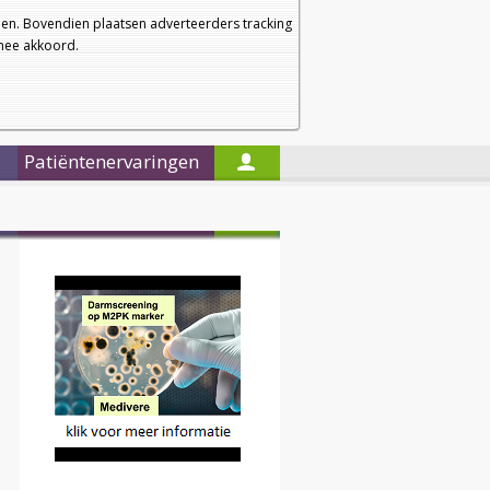
a
a
Startpagina
Nieuwsbrief
a
en. Bovendien plaatsen adverteerders tracking
rmee akkoord.
Alleen in de titels zoeken
Patiëntenervaringen