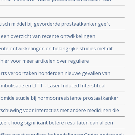
en ziekte van Crohn copy 1
sch middel bij gevorderde prostaatkanker geeft
indien gegeven samen met dendritische celtherapie.
: een overzicht van recente ontwikkelingen
ente ontwikkelingen en belangrijke studies met dit
hier voor meer artikelen over reguliere
n ewing sarcoma
darts veroorzaken honderden nieuwe gevallen van
ngeland en duizenden doden door kanker wereldwijd
bolisatie en LITT - Laser Induced Interstitual
n Oxfort
domide studie bij hormoonresistente prostaatkanker
ltaat. Bij andere vormen van kanker - CLL en non-
schuwing voor interacties met andere medicijnen die
r met tot nu toe goede resultaten
dicijnen kan verminderen of blokkeren stellen
eeft hoog significant betere resultaten dan alleen
The Lancet
emiddelde grootte van 10,4 cm. !!!!!, aldus twee