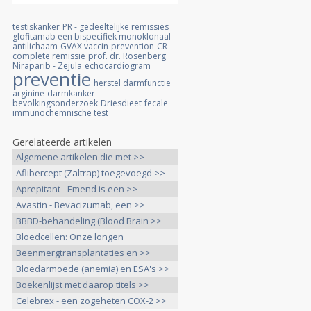
testiskanker
PR - gedeeltelijke remissies
glofitamab een bispecifiek monoklonaal
antilichaam
GVAX vaccin
prevention
CR -
complete remissie
prof. dr. Rosenberg
Niraparib - Zejula
echocardiogram
preventie
herstel darmfunctie
arginine
darmkanker
bevolkingsonderzoek
Driesdieet
fecale
immunochemnische test
Gerelateerde artikelen
Algemene artikelen die met >>
Aflibercept (Zaltrap) toegevoegd >>
Aprepitant - Emend is een >>
Avastin - Bevacizumab, een >>
BBBD-behandeling (Blood Brain >>
Bloedcellen: Onze longen
ondersteunen >>
Beenmergtransplantaties en >>
Bloedarmoede (anemia) en ESA's >>
Boekenlijst met daarop titels >>
Celebrex - een zogeheten COX-2 >>