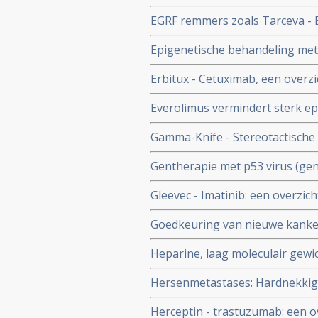
hartfalen, waarschuwt de FDA.
EGRF remmers zoals Tarceva - Erl
dosis.
Epigenetische behandeling met A
niet-klein-cellige longkanker
Erbitux - Cetuximab, een overzi
Everolimus vermindert sterk ep
sclerose complex, goedaardige 
Gamma-Knife - Stereotactische b
verbetert kwaliteit van leven aan
Gentherapie met p53 virus (gen
verbeteringen bij patienten met
Gleevec - Imatinib: een overzic
studie.
met dit medicijn
Goedkeuring van nieuwe kanker
geven in de praktijk slechts bij
Heparine, laag moleculair gewic
solide tumoren en zonder uitza
Hersenmetastases: Hardnekkige
studie
hersenen maken dat veel patië
Herceptin - trastuzumab: een o
gevolgen voor therapeutisch effe