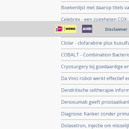
bloedlichaampjes stimuleren e
Boekenlijst met daarop titels v
moeheid geven een groter risic
tot kanker en omgaan daarme
kortere mediane overlevingstijd
Celebrex - een zogeheten COX-2
hartklachten aldus gerandomise
Disclaimer
Chemo en voedingsondersteuning
producent Pfizer zakte 17% in 
elkaar in 1 overzicht. Inclusief
Clolar - clofarabine plus busulf
lymfatische Leukemie en stamce
COBALT - Combination Bacteriol
dierproeven, maar wordt ook be
Cryosurgery bij goedaardige 
- wordt vaak succesvol en gene
Da Vinci robot werkt effectief 
Dendritische celtherapie informa
Denosumab geeft prostaatkanker
tijd tot zich botuitzaaiingen v
Diagnose: Kanker zonder prima
diagnostiek, maar kans op overlij
Dolasetron, injectie om misseli