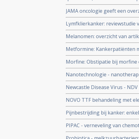
langere overleving bij patiente
JAMA oncologie geeft een over
intensief behandeld zijn. FDA k
studieverslagen in het jaar 202
melanomen
Lymfklierkanker: reviewstudie
uit een groep van 810 patiënte
Melanomen: overzicht van artike
aanpak wel of niet werkte en de
linkerkolom voor artikelen. Upd
lymfklierkanker
Metformine: Kankerpatiënten m
overleven langer en blijven la
Morfine: Obstipatie bij morfine 
suikerziekte die geen metaform
Relistor is een officieel goedge
zonder diabetes
Nanotechnologie - nanotherapie
Toegevoegd TNO rapport over ob
gebruikt.
Newcastle Disease Virus - NDV
NOVO TTF behandeling met elec
vormen van kanker
Pijnbestrijding bij kanker: enke
PIPAC - verneveling van chemot
voor met name buikvliestumore
Probiotica - melkzuurbacterien: