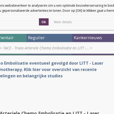
ons websiteverkeer te analyseren om u een optimale bezoekerservaring te bied
 gepersonaliseerde advertenties te tonen. Door op [OK] te klikken gaat u hie
Ok
Meer details
entair
Regulier
Kankernieuws
>
TACE - Trans Arteriele Chemo Embolisatie en LITT -…
>
o Embolisatie eventueel gevolgd door LITT - Laser
rmotherapy. Klik hier voor overzicht van recente
elingen en belangrijke studies
Arteriele Chemo Embolisatie en LITT - Laser