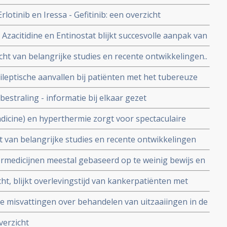
 Dolasetron mag niet meer gebruikt worden in hoge
otinib en Iressa - Gefitinib: een overzicht
zacitidine en Entinostat blijkt succesvolle aanpak van
cht van belangrijke studies en recente ontwikkelingen..
ileptische aanvallen bij patiënten met het tubereuze
tumoren in de hersenen vanuit erfelijke oorsprong en
estraling - informatie bij elkaar gezet
zienlijk.
dicine) en hyperthermie zorgt voor spectaculaire
 vergevorderde kanker blijkt uit kleinschalige fase 2
ht van belangrijke studies en recente ontwikkelingen
medicijnen meestal gebaseerd op te weinig bewijs en
 de helft kleine verbeteringen in mediane overleving.
ht, blijkt overlevingstijd van kankerpatiënten met
aiïngen significant te beinvloeden, aldus Nederlandse
 misvattingen over behandelen van uitzaaiingen in de
nten verkeerd worden behandeld en heeft grote
verzicht
ct op ziektevrije tijd en overall overleving