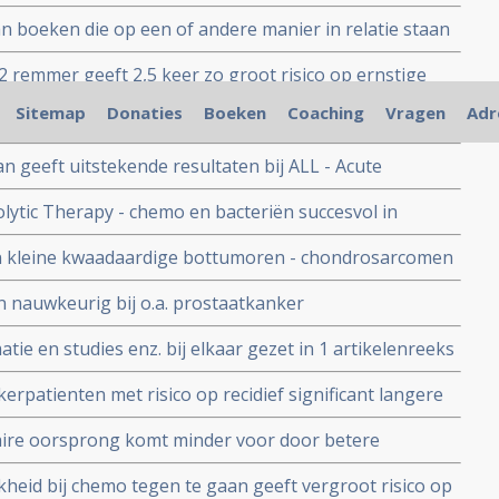
n vaak ingezet worden tegen bloedarmoede en
an boeken die op een of andere manier in relatie staan
o (17%) om te sterven tijdens de chemo en geeft
e
.
 remmer geeft 2,5 keer zo groot risico op ernstige
erde dubbelblinde langjarige studie. Aandeel van
Sitemap
Donaties
Boeken
Coaching
Vragen
Adr
: een overzicht van een aantal studies en opinies bij
waarde op 1 dag.
 studielijst chemo en voedingstoffen
an geeft uitstekende resultaten bij ALL - Acute
ltransplantatie
ytic Therapy - chemo en bacteriën succesvol in
kritiseerd door hoge toxiciteit
en kleine kwaadaardige bottumoren - chondrosarcomen
zend toegepast.
en nauwkeurig bij o.a. prostaatkanker
tie en studies enz. bij elkaar gezet in 1 artikelenreeks
patienten met risico op recidief significant langere
oordoen, maar geen verbetering van overall overleving
ire oorsprong komt minder voor door betere
den blijft gelijk.
jkheid bij chemo tegen te gaan geeft vergroot risico op