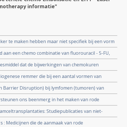
rmotherapy informatie"
ker te maken hebben maar niet specifiek bij een vorm
d aan een chemo combinatie van fluorouracil - 5-FU,
IRI) verbetert de overleving en progressievrije tijd met
eesmiddel dat de bijwerkingen van chemokuren
bruikt middel om misselijkheid bij chemo tegen te gaan
giogenese remmer die bij een aantal vormen van
: overzicht van een aantal studies en belangrijke
 Barrier Disruption) bij lymfomen (tumoren) van
en hoog significant aldus fase II studie.
ersteunen ons beenmerg in het maken van rode
immuuncellen.
mceltransplantaties: Studiepublicaties van niet-
gen uit literatuurlijst van arts-bioloog drs. Engelbert
s : Medicijnen die de aanmaak van rode
ntaties en stamceltransplantaties