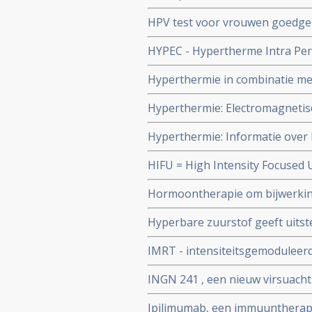
HPV test voor vrouwen goedge
HYPEC - Hypertherme Intra Per
Hyperthermie in combinatie me
behandelingen is veel beloven
Hyperthermie: Electromagnetisc
artsen van ELMEDIX van de uni
behandelingen zorgen voor uits
Hyperthermie: Informatie over 
hersentumoren en longtumoren,
aantal studies bij o.a. borstka
HIFU = High Intensity Focused
bestraling enz..
Intensed Focused Ultrasound na
Hormoontherapie om bijwerking
van alleen chemo of aleen oper
structuur van hersenen en cogni
Hyperbare zuurstof geeft uitst
door bestralingen en geeft ook v
IMRT - intensiteitsgemoduleer
kwaliteit van leven
INGN 241 , een nieuw virsuacht
ingespoten, geeft in fase I stud
Ipilimumab, een immuuntherape
geplaatst juni 2005