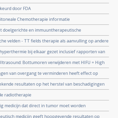
keurd door FDA
itoneale Chemotherapie informatie
t doelgerichte en immuuntherapeutische
de combinatiebehandeling voor kankerpatienten, aldus
he velden - TT fields therapie als aanvulling op andere
versiteit van Antwerpen
tekende resultaten bij o.a. borstkanker,
hyperthermie bij elkaar gezet inclusief rapporten van
 aldus verschillende studies.
nker, blaaskanker, hyperthermie als aanvulling op
 Ultrasound: Bottumoren verwijderen met HIFU = High
ast chemo geeft uitstekende resultaten ten opzichte
en van overgang te verminderen heeft effect op
atie. Artikel update 6 november 2010
tieve functies blijkt uit placebo gecontroleerde studie
ekende resultaten op het herstel van beschadigingen
eel pijnverlichting. 76.7 tot 92.6 procent betere
de radiotherapie
ig medicijn dat direct in tumor moet worden
ie bij 22 kankerpatiënten 100% resultaat. Artikel
utisch medicijn geeft hoopgevende resultaten op