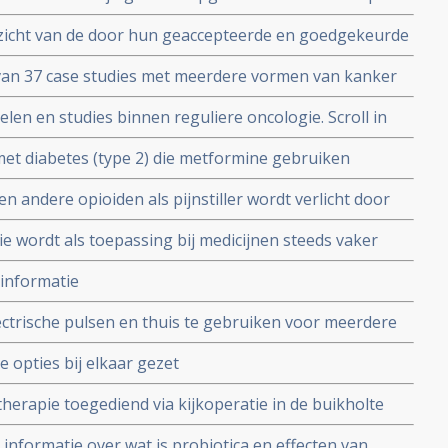
n met een melanoom graad III en IV die al eerder
zicht van de door hun geaccepteerde en goedgekeurde
eurt ipilimumab goed als medicijn bij gevorderde
5
 van 37 case studies met meerdere vormen van kanker
n met lymfklierkanker en hoe bepaalde reguliere
len en studies binnen reguliere oncologie. Scroll in
ze studie geeft mooi inzicht in behandeling van
ate 2 april 2010 copy 1
et diabetes (type 2) die metformine gebruiken
nger zonder ziekteprogressie dan kankerpatienten plus
en andere opioiden als pijnstiller wordt verlicht door
ine gebruiken. Zelfs beter dan kankerpatienten
keurd medicijn tegen obstipatie bij o.a. morfinegebruik.
 wordt als toepassing bij medicijnen steeds vaker
stipatie bij sterke pijnmedicatie via morfine
 informatie
trische pulsen en thuis te gebruiken voor meerdere
le opties bij elkaar gezet
herapie toegediend via kijkoperatie in de buikholte
n geeft goede resultaten
 informatie over wat is probiotica en effecten van