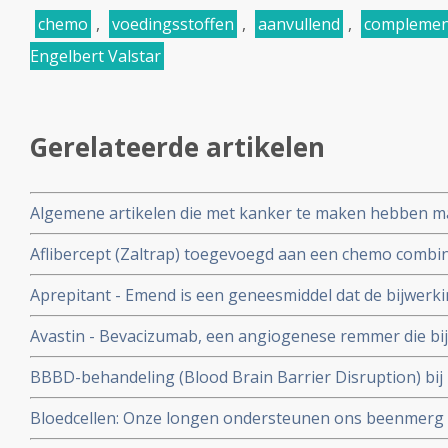
chemo
,
voedingsstoffen
,
aanvullend
,
complemen
Engelbert Valstar
Gerelateerde artikelen
Algemene artikelen die met kanker te maken hebben maa
van kanker
Aflibercept (Zaltrap) toegevoegd aan een chemo combina
leucovorine en irinotecan (FOLFIRI) verbetert de overlev
Aprepitant - Emend is een geneesmiddel dat de bijwer
1,5 maand
vermindert en inmiddels veelgebruikt middel om misseli
Avastin - Bevacizumab, een angiogenese remmer die bi
kanker gebruikt wordt inmiddels: overzicht van een aant
BBBD-behandeling (Blood Brain Barrier Disruption) bi
artikelen
centrale zenuwstelsel succesvol en hoog significant aldus
Bloedcellen: Onze longen ondersteunen ons beenmerg 
bloedcellen, bloedplaatjes en immuuncellen.