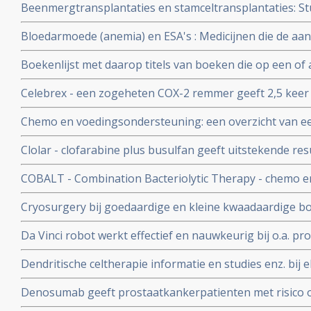
Beenmergtransplantaties en stamceltransplantaties: Stu
toxische middelen en behandelingen uit literatuurlijst v
Bloedarmoede (anemia) en ESA's : Medicijnen die de a
Valstar naast beenmergtransplantaties en stamceltrans
bloedlichaampjes stimuleren en vaak ingezet worden 
Boekenlijst met daarop titels van boeken die op een of 
moeheid geven een groter risico (17%) om te sterven ti
tot kanker en omgaan daarmee
kortere mediane overlevingstijd.
Celebrex - een zogeheten COX-2 remmer geeft 2,5 keer z
hartklachten aldus gerandomiseerde dubbelblinde langj
Chemo en voedingsondersteuning: een overzicht van een
producent Pfizer zakte 17% in waarde op 1 dag.
elkaar in 1 overzicht. Inclusief studielijst chemo en voe
Clolar - clofarabine plus busulfan geeft uitstekende resu
lymfatische Leukemie en stamceltransplantatie
COBALT - Combination Bacteriolytic Therapy - chemo en
dierproeven, maar wordt ook bekritiseerd door hoge tox
Cryosurgery bij goedaardige en kleine kwaadaardige 
- wordt vaak succesvol en genezend toegepast.
Da Vinci robot werkt effectief en nauwkeurig bij o.a. p
Dendritische celtherapie informatie en studies enz. bij e
Denosumab geeft prostaatkankerpatienten met risico op 
tijd tot zich botuitzaaiingen voordoen, maar geen verbe