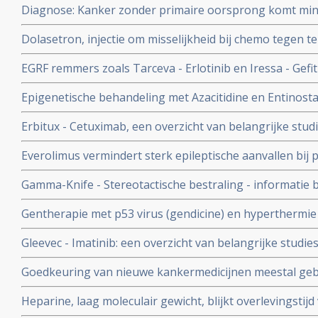
Diagnose: Kanker zonder primaire oorsprong komt min
diagnostiek, maar kans op overlijden blijft gelijk.
Dolasetron, injectie om misselijkheid bij chemo tegen t
hartfalen, waarschuwt de FDA. Dolasetron mag niet me
EGRF remmers zoals Tarceva - Erlotinib en Iressa - Gefit
dosis.
Epigenetische behandeling met Azacitidine en Entinostat
niet-klein-cellige longkanker
Erbitux - Cetuximab, een overzicht van belangrijke stud
Everolimus vermindert sterk epileptische aanvallen bij
sclerose complex, goedaardige tumoren in de hersenen 
Gamma-Knife - Stereotactische bestraling - informatie b
verbetert kwaliteit van leven aanzienlijk.
Gentherapie met p53 virus (gendicine) en hyperthermie 
verbeteringen bij patienten met vergevorderde kanker bli
Gleevec - Imatinib: een overzicht van belangrijke studi
studie.
met dit medicijn
Goedkeuring van nieuwe kankermedicijnen meestal geba
geven in de praktijk slechts bij de helft kleine verbeter
Heparine, laag moleculair gewicht, blijkt overlevingsti
solide tumoren en zonder uitzaaiïngen significant te b