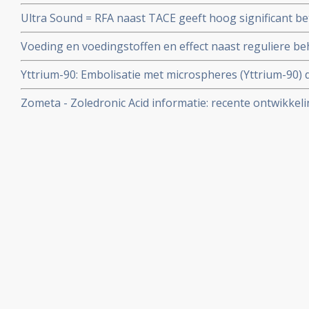
werking van deze klasse van medicijnen kan vermindere
Ultra Sound = RFA naast TACE geeft hoog significant be
Nederlandse onderzoekers in The Lancet
TACE bij levertumoren met een gemiddelde grootte van 10,
Voeding en voedingstoffen en effect naast reguliere 
gerandomiseerde studies bij totaal 200 patiënten met 
en voeding staan vele artikelen en studies die bewijzen
Yttrium-90: Embolisatie met microspheres (Yttrium-90) d
voedingsuppletie naast reguliere behandelingen vaak de 
voor inoperabele levertumoren succesvolle behandelin
behandeling v
Zometa - Zoledronic Acid informatie: recente ontwikkeli
elkaar gezet