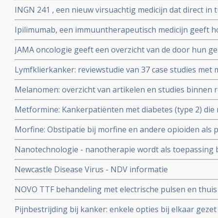
INGN 241 , een nieuw virsuachtig medicijn dat direct i
ingespoten, geeft in fase I studie bij 22 kankerpatiënten
Ipilimumab, een immuuntherapeutisch medicijn geeft 
geplaatst juni 2005
langere overleving bij patienten met een melanoom graad
JAMA oncologie geeft een overzicht van de door hun 
intensief behandeld zijn. FDA keurt ipilimumab goed als
studieverslagen in het jaar 2025
melanomen
Lymfklierkanker: reviewstudie van 37 case studies me
uit een groep van 810 patiënten met lymfklierkanker e
Melanomen: overzicht van artikelen en studies binnen re
aanpak wel of niet werkte en deze studie geeft mooi inz
linkerkolom voor artikelen. Update 2 april 2010 copy 1
lymfklierkanker
Metformine: Kankerpatiënten met diabetes (type 2) di
overleven langer en blijven langer zonder ziekteprogre
Morfine: Obstipatie bij morfine en andere opioiden als pi
suikerziekte die geen metaformine gebruiken. Zelfs be
Relistor is een officieel goedgekeurd medicijn tegen obst
zonder diabetes
Nanotechnologie - nanotherapie wordt als toepassing b
Toegevoegd TNO rapport over obstipatie bij sterke pij
gebruikt.
Newcastle Disease Virus - NDV informatie
NOVO TTF behandeling met electrische pulsen en thuis
vormen van kanker
Pijnbestrijding bij kanker: enkele opties bij elkaar gezet