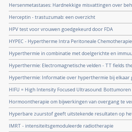
Hersenmetastases: Hardnekkige misvattingen over beha
studie
hersenen maken dat veel patiënten verkeerd worden be
Herceptin - trastuzumab: een overzicht
gevolgen voor therapeutisch effect op ziektevrije tijd en
HPV test voor vrouwen goedgekeurd door FDA
HYPEC - Hypertherme Intra Peritoneale Chemotherapie
Hyperthermie in combinatie met doelgerichte en immu
behandelingen is veel belovende combinatiebehandelin
Hyperthermie: Electromagnetische velden - TT fields th
artsen van ELMEDIX van de universiteit van Antwerpen
behandelingen zorgen voor uitstekende resultaten bij o
Hyperthermie: Informatie over hyperthermie bij elkaar 
hersentumoren en longtumoren, aldus verschillende stu
aantal studies bij o.a. borstkanker, blaaskanker, hypert
HIFU = High Intensity Focused Ultrasound: Bottumoren
bestraling enz..
Intensed Focused Ultrasound naast chemo geeft uitstek
Hormoontherapie om bijwerkingen van overgang te ver
van alleen chemo of aleen operatie. Artikel update 6 n
structuur van hersenen en cognitieve functies blijkt ui
Hyperbare zuurstof geeft uitstekende resultaten op he
door bestralingen en geeft ook veel pijnverlichting. 76.
IMRT - intensiteitsgemoduleerde radiotherapie
kwaliteit van leven