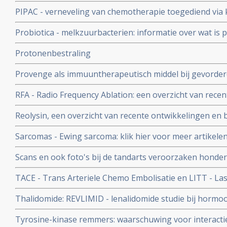
PIPAC - verneveling van chemotherapie toegediend via k
voor met name buikvliestumoren geeft goede resultat
Probiotica - melkzuurbacterien: informatie over wat is p
probiotica bij o.a. darmkanker en ziekte van Crohn copy
Protonenbestraling
Provenge als immuuntherapeutisch middel bij gevorder
significant meer overlevingen indien gegeven samen met
RFA - Radio Frequency Ablation: een overzicht van rece
Blijkt uit Fase III studie.
Reolysin, een overzicht van recente ontwikkelingen en b
virus medicijn
Sarcomas - Ewing sarcoma: klik hier voor meer artikelen
ontwikkelingen bij sarcomas en ewing sarcoma
Scans en ook foto's bij de tandarts veroorzaken honde
kanker per jaar alleen al in Engeland en duizenden dod
TACE - Trans Arteriele Chemo Embolisatie en LITT - Las
aldus studie aan universiteit van Oxfort
Thermotherapy informatie
Thalidomide: REVLIMID - lenalidomide studie bij hormo
wordt gestopt wegens geen resultaat. Bij andere vorme
Tyrosine-kinase remmers: waarschuwing voor interacti
Hodgkin gaan studies wel verder met tot nu toe goede 