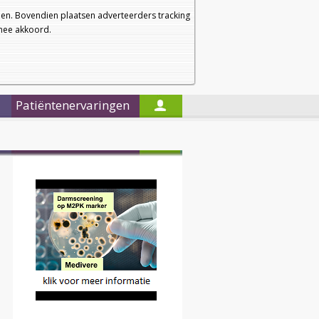
a
a
Startpagina
Nieuwsbrief
a
en. Bovendien plaatsen adverteerders tracking
rmee akkoord.
Alleen in de titels zoeken
Patiëntenervaringen