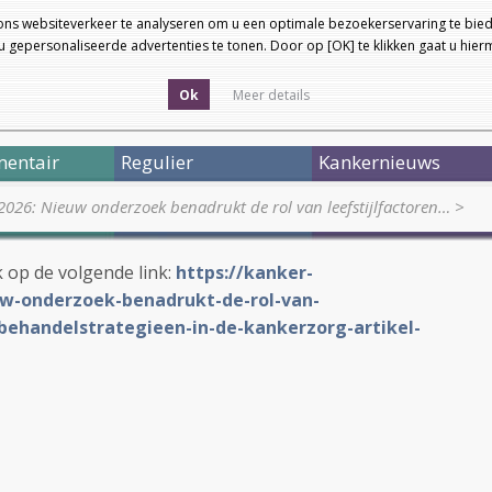
ons websiteverkeer te analyseren om u een optimale bezoekerservaring te bied
 gepersonaliseerde advertenties te tonen. Door op [OK] te klikken gaat u hie
Ok
Meer details
entair
Regulier
Kankernieuws
026: Nieuw onderzoek benadrukt de rol van leefstijlfactoren…
>
ik op de volgende link:
https://kanker-
uw-onderzoek-benadrukt-de-rol-van-
-behandelstrategieen-in-de-kankerzorg-artikel-