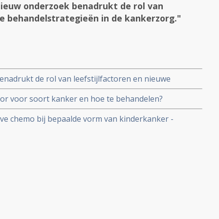
ieuw onderzoek benadrukt de rol van
we behandelstrategieën in de kankerzorg."
adrukt de rol van leefstijlfactoren en nieuwe
kerzorg.
mor voor soort kanker en hoe te behandelen?
ve chemo bij bepaalde vorm van kinderkanker -
ft zelfde therapeutische effect als traditionele
tie, aldus gerandomiseerde fase III studie.