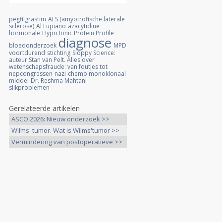
pegfilgrastim
ALS (amyotrofische laterale
sclerose)
Al Lupiano
azacytidine
hormonale
Hypo Ionic Protein Profile
diagnose
bloedonderzoek
MPD
voortdurend
stichting
Sloppy Science:
auteur Stan van Pelt. Alles over
wetenschapsfraude: van foutjes tot
nepcongressen
nazi
chemo monoklonaal
middel
Dr. Reshma Mahtani
slikproblemen
Gerelateerde artikelen
ASCO 2026: Nieuw onderzoek >>
Wilms' tumor. Wat is Wilms'tumor >>
Vermindering van postoperatieve >>