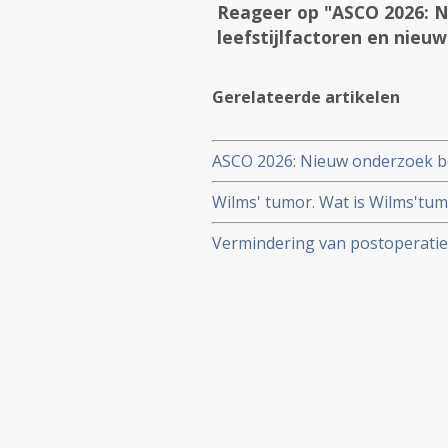
Reageer op "ASCO 2026: N
leefstijlfactoren en nieu
Gerelateerde artikelen
ASCO 2026: Nieuw onderzoek ben
behandelstrategieën in de kan
Wilms' tumor. Wat is Wilms'tu
Vermindering van postoperatie
bekend onder Wilms' tumor - gee
langdurige chemokuren na opera