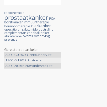
radiotherapie
prostaatkanker
PSA
borstkanker
immuuntherapie
nierkanker
hormoontherapie
operatie
enzalutamide
bestraling
complementair
zaadbalkanker
overall overleving
abiraterone
preventie
Gerelateerde artikelen
ASCO GU 2025 Genitourinary >>
ASCO GU 2022: Abstracten
gerelateerd >>
ASCO 2026: Nieuw onderzoek >>