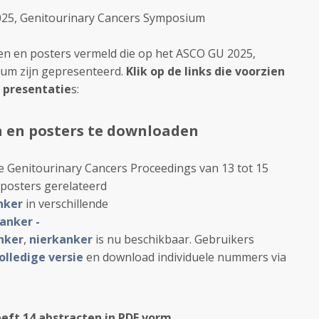
2025, Genitourinary Cancers Symposium
en en posters vermeld die op het ASCO GU 2025,
um zijn gepresenteerd.
Klik op de links die voorzien
e presentatie
s:
n en posters te downloaden
 Genitourinary Cancers Proceedings van 13 tot 15
 posters gerelateerd
nker
in verschillende
anker -
nker
,
nierkanker
is nu beschikbaar. Gebruikers
olledige versie
en download individuele nummers via
eft 14 abstracten in PDF vorm