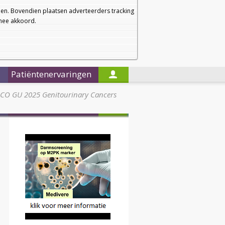
a
a
Startpagina
Nieuwsbrief
a
en. Bovendien plaatsen adverteerders tracking
rmee akkoord.
Alleen in de titels zoeken
Patiëntenervaringen
CO GU 2025 Genitourinary Cancers