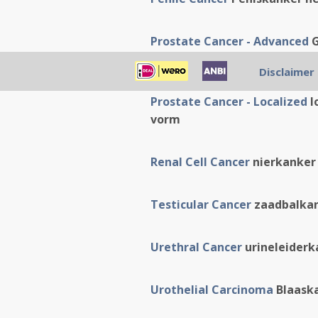
Prostate Cancer - Advanced
G
abstracten in PDF vorm
Disclaimer
Prostate Cancer - Localized
l
vorm
Renal Cell Cancer
nierkanker 
Testicular Cancer
zaadbalkan
Urethral Cancer
urineleiderk
Urothelial Carcinoma
Blaaska