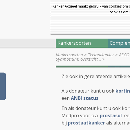
Kanker Actueel maakt gebruik van cookies om 
cookies om u
Kankersoorten
Complem
Kankersoorten
>
Teelbalkanker
>
ASCO 
Symposium: overzicht…
>
Zie ook in gerelateerde artikel
Als donateur kunt u ook
kortin
een
ANBI status
En als donateur kunt u ook kort
Medpro voor o.a.
prostasol
een
bij
prostaatkanker
als altern