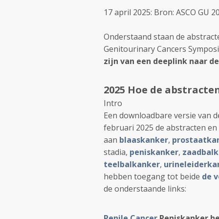
17 april 2025: Bron: ASCO GU 
Onderstaand staan de abstract
Genitourinary Cancers Symposi
zijn van een deeplink naar d
2025 Hoe de abstracte
Intro
Een downloadbare versie van de
februari 2025 de abstracten en
aan
blaaskanker
,
prostaatka
stadia,
peniskanker
,
zaadbalk
teelbalkanker
,
urineleiderka
hebben toegang tot beide
de v
de onderstaande links:
Penile Cancer
Peniskanker he