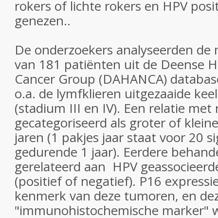
rokers of lichte rokers en HPV pos
genezen..
De onderzoekers analyseerden de 
van 181 patiënten uit de Deense 
Cancer Group (DAHANCA) database
o.a. de lymfklieren uitgezaaide ke
(stadium III en IV). Een relatie me
gecategoriseerd als groter of klein
jaren (1 pakjes jaar staat voor 20 s
gedurende 1 jaar). Eerdere behan
gerelateerd aan HPV geassocieerd
(positief of negatief). P16 expressi
kenmerk van deze tumoren, en de
"immunohistochemische marker" 