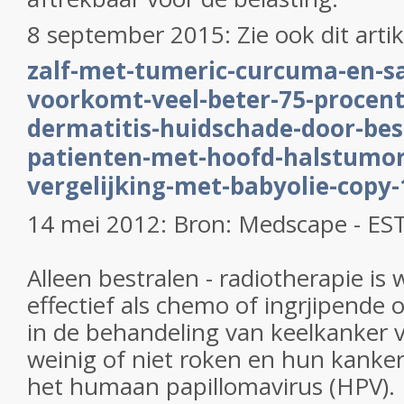
8 september 2015: Zie ook dit artik
zalf-met-tumeric-curcuma-en-sa
voorkomt-veel-beter-75-procen
dermatitis-huidschade-door-best
patienten-met-hoofd-halstumor
vergelijking-met-babyolie-copy-
14 mei 2012: Bron: Medscape - E
Alleen bestralen - radiotherapie is w
effectief als chemo of ingrjipende 
in de behandeling van keelkanker 
weinig of niet roken en hun kanker
het humaan papillomavirus (HPV). 