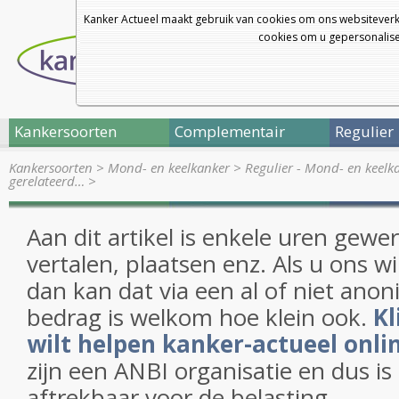
Kanker Actueel maakt gebruik van cookies om ons websiteverk
cookies om u gepersonalisee
Kankersoorten
Complementair
Regulier
Kankersoorten
>
Mond- en keelkanker
>
Regulier - Mond- en keelk
gerelateerd…
>
Aan dit artikel is enkele uren gewe
vertalen, plaatsen enz. Als u ons w
dan kan dat via een al of niet anon
bedrag is welkom hoe klein ook.
Kl
wilt helpen kanker-actueel onli
zijn een ANBI organisatie en dus i
aftrekbaar voor de belasting.