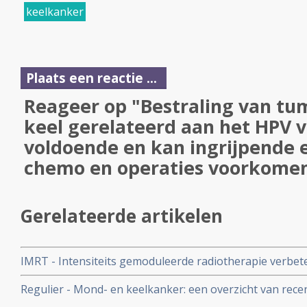
keelkanker
Plaats een reactie ...
Reageer op "Bestraling van tu
keel gerelateerd aan het HPV vi
voldoende en kan ingrijpende 
chemo en operaties voorkome
Gerelateerde artikelen
IMRT - Intensiteits gemoduleerde radiotherapie verbeter
langere ziektevrije tijd en lmediaan angere overleving b
Regulier - Mond- en keelkanker: een overzicht van rec
keelkankerpatienten.
belangrijke studieresultaten bij hoofd- en halstumoren