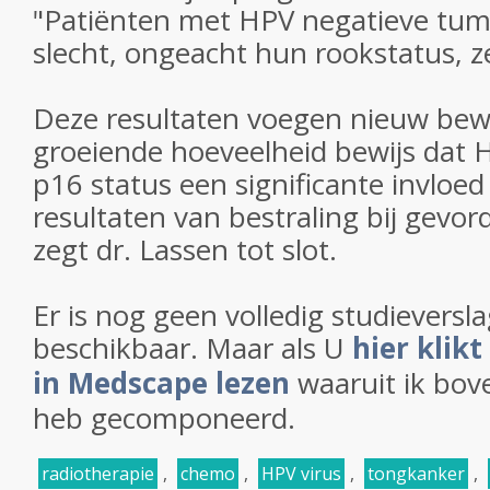
"Patiënten met HPV negatieve tu
slecht, ongeacht hun rookstatus, z
Deze resultaten voegen nieuw bewi
groeiende hoeveelheid bewijs dat 
p16 status een significante invloed
resultaten van bestraling bij gevor
zegt dr. Lassen tot slot.
Er is nog geen volledig studieverslag
beschikbaar. Maar als U
hier klikt
in Medscape lezen
waaruit ik bov
heb gecomponeerd.
radiotherapie
,
chemo
,
HPV virus
,
tongkanker
,