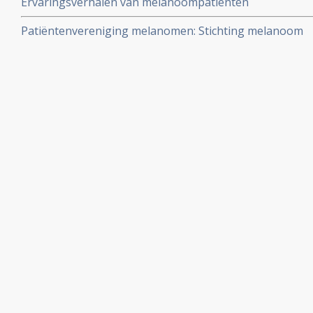
Ervaringsverhalen van melanoompatienten
Patiëntenvereniging melanomen: Stichting melanoom