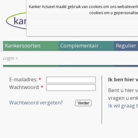
Kanker Actueel maakt gebruik van cookies om ons websiteverk
cookies om u gepersonalisee
Kankersoorten
Complementair
Regulier
Login
>
E-mailadres:
*
Ik ben hier 
Wachtwoord:
*
Bent u hier 
vragen u enk
Wachtwoord vergeten?
Ik wil graag