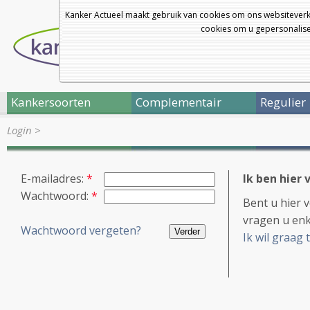
Kanker Actueel maakt gebruik van cookies om ons websiteverk
cookies om u gepersonalisee
Kankersoorten
Complementair
Regulier
Login
>
E-mailadres:
*
Ik ben hier 
Wachtwoord:
*
Bent u hier 
vragen u enk
Wachtwoord vergeten?
Ik wil graag