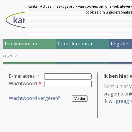
Kanker Actueel maakt gebruik van cookies om ons websiteverk
cookies om u gepersonalisee
Kankersoorten
Complementair
Regulier
Login
>
E-mailadres:
*
Ik ben hier 
Wachtwoord:
*
Bent u hier 
vragen u enk
Wachtwoord vergeten?
Ik wil graag