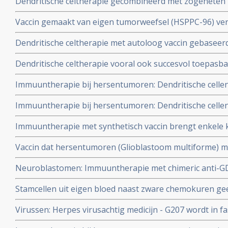
Dendritische celtherapie gecombineerd met zogeheten m
verdriedubbeld overlevingstijd van mensen met een he
Vaccin gemaakt van eigen tumorweefsel (HSPPC-96) verl
multiforme. copy 1
lang van mensen met een geheel of gedeeltelijke operabe
Dendritische celtherapie met autoloog vaccin gebaseer
tussenevaluatie van fase II studie gepresenteerd op A
significant langere ziektevrije tijd en overall overleving
Dendritische celtherapie vooral ook succesvol toepasb
hersentumor - glioblastoom
Immuuntherapie bij hersentumoren: Dendritische celle
hersentumoren zorgt voor opmerkelijk goede kansen op
Immuuntherapie bij hersentumoren: Dendritische celle
resultaten uit kleinschalige studie bij 23 patiënten.
hersentumoren zorgt voor opmerkelijk goede kansen op
Immuuntherapie met synthetisch vaccin brengt enkele
resultaten uit kleinschalige studie bij 12 patiënten.
- glioblastoom in een totale remissie
Vaccin dat hersentumoren (Glioblastoom multiforme) met
geeft verdubbeling van overlevingstijd en progressievrije
Neuroblastomen: Immuuntherapie met chimeric anti-GD
gediagnosteerde patienten
significant overall overleving na 2 jaar met 20% t.o.v. a
Stamcellen uit eigen bloed naast zware chemokuren gee
stamceltherapie.
hersentumoren langere overlevingstijd en kans op total
Virussen: Herpes virusachtig medicijn - G207 wordt in fas
1 op de 4 kinderen aan de gevolgen van de behandeling
kwaadaardige Glioma tumoren waarvoor radiotherapie -