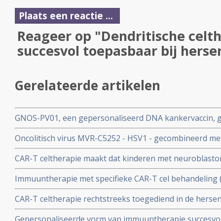
Plaats een reactie ...
Reageer op "Dendritische celth
succesvol toepasbaar bij hers
Gerelateerde artikelen
GNOS-PV01, een gepersonaliseerd DNA kankervaccin, ge
patiënten met hersentumoren type Glioblastoma met 
Oncolitisch virus MVR-C5252 - HSV1 - gecombineerd met
PD-1 antilichaam geeft hoopvolle resultaten bij 5 patien
CAR-T celtherapie maakt dat kinderen met neuroblasto
kwaadaardige Glioblastoma
jaar kankervrij zijn. Met uitgelicht een prachtig overle
Immuuntherapie met specifieke CAR-T cel behandeling 
jaar die anno 2025 al 19 jaar kankervrij is. copy 1
blijkt ook effectief bij kinderen en jong volwassen pat
CAR-T celtherapie rechtstreeks toegediend in de hers
Glioblastoma Multiforma snel slinken en soms zelfs ver
Gepersonaliseerde vorm van immuuntherapie succesvo