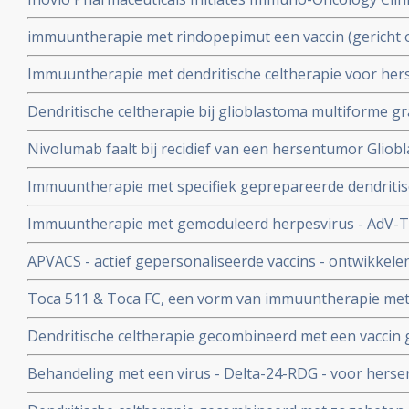
Combination with Regeneron’s PD-1 Inhibitor
immuuntherapie met rindopepimut een vaccin (gericht 
temozolomide geeft geen enkel verschil in overall overle
Immuuntherapie met dendritische celtherapie voor he
temozolomide bij hersentumoren Glioblastoma met wein
multiforme geeft 20 en 14 procent overall overleving ve
operatie
Dendritische celtherapie bij glioblastoma multiforme gra
jaar .
temodal geeft langere overall overleving. 46 procent lee
Nivolumab faalt bij recidief van een hersentumor Gliobl
studie Checkmate 143 wordt stopgezet
Immuuntherapie met specifiek geprepareerde dendritisc
tetanus virus (CMV) geeft superieure duurzame resultate
Immuuntherapie met gemoduleerd herpesvirus - AdV-Tk
overall overleving
voor hoog significant meer en langere overleving in ver
APVACS - actief gepersonaliseerde vaccins - ontwikkele
standaardbehandeling bij hersentumoren Glioblastoma
nieuw consortium van 14 organisaties - GAPVAC, waar
Toca 511 & Toca FC, een vorm van immuuntherapie met 
combinatie met 5-FU bij hersentumoren - glioblastoma 
Dendritische celtherapie gecombineerd met een vaccin 
patiënt in behandeling genomen
eiwitexpressie voor patiënten met een hersentumor gl
Behandeling met een virus - Delta-24-RDG - voor hers
fase I/II studie onderzocht
multiforme wordt onderzocht in een fase I /II studie i