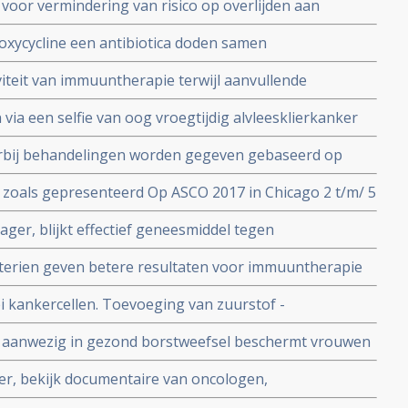
oor vermindering van risico op overlijden aan
wel voor veel meer onnodige behandelingen door
oxycycline een antibiotica doden samen
uwe behandelingsoptie nagenoeg zonder bijwerkingen
viteit van immuuntherapie terwijl aanvullende
k verbeteren van immuuntherapie met anti-PD
 via een selfie van oog vroegtijdig alvleesklierkanker
 leveraandoeningen ontdekken.
rbij behandelingen worden gegeven gebaseerd op
ressie geeft hoopvolle resultaten voor uitbehandelde
zoals gepresenteerd Op ASCO 2017 in Chicago 2 t/m/ 5
ger, blijkt effectief geneesmiddel tegen
urd als weesgeneesmedicijn voor onderzoek door
terien geven betere resultaten voor immuuntherapie
gevarieerde darmflora.
i kankercellen. Toevoeging van zuurstof -
tumorcellen remmen of zelfs tegengaan
a aanwezig in gezond borstweefsel beschermt vrouwen
inschalige studie
cer, bekijk documentaire van oncologen,
er natuurlijke geneeswijzen bij kanker