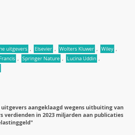
he uitgevers
,
Elsevier
,
Wolters Kluwer
,
Wiley
,
Francis
,
Springer Nature
,
Lucina Uddin
,
uitgevers aangeklaagd wegens uitbuiting van
 verdienden in 2023 miljarden aan publicaties
elastinggeld"