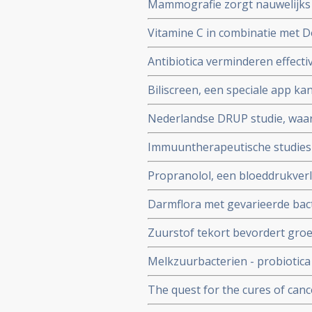
Mammografie zorgt nauwelijks v
gevorderde borstkanker maar 
Vitamine C in combinatie met D
overdiagnose
kankerstamcellen en lijkt nie
Antibiotica verminderen effecti
microbiota de resultaten ster
Biliscreen, een speciale app kan
medicijnen
en aan geelzucht gerelateerde
Nederlandse DRUP studie, waa
DNA mutaties en receptorenexp
Immuuntherapeutische studies 
kankerpatienten
juni 2017
Propranolol, een bloeddrukverla
angiosarcomen en is goedgeke
Darmflora met gevarieerde bac
Europese Commissie.
bij melanomen dan een minder 
Zuurstof tekort bevordert groe
ozontherapie - kan groei van 
Melkzuurbacterien - probiotic
tegen borstkanker blijkt uit kle
The quest for the cures of can
wetenschappers en patienten ov