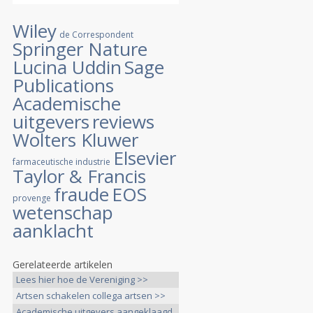
Wiley
de Correspondent
Springer Nature
Lucina Uddin
Sage
Publications
Academische
uitgevers
reviews
Wolters Kluwer
Elsevier
farmaceutische industrie
Taylor & Francis
fraude
EOS
provenge
wetenschap
aanklacht
Gerelateerde artikelen
Lees hier hoe de Vereniging >>
Artsen schakelen collega artsen >>
Academische uitgevers aangeklaagd