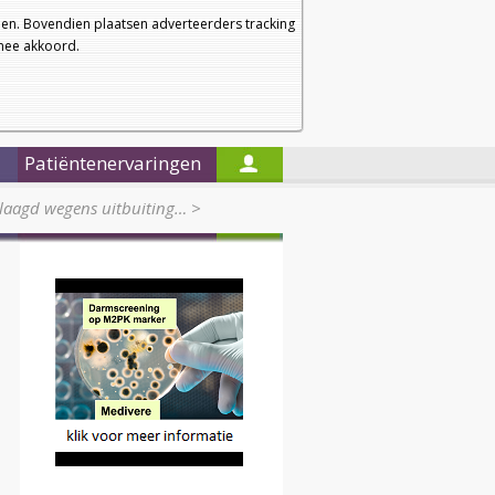
a
a
Startpagina
Nieuwsbrief
a
en. Bovendien plaatsen adverteerders tracking
rmee akkoord.
Alleen in de titels zoeken
Patiëntenervaringen
laagd wegens uitbuiting…
>