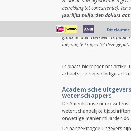
ze dat de bovengenoemde regels in
betrekking tot concurrentie). Ten 
jaarlijks miljarden dollars aan
naar wetenschappelijk onderz
winst door het werk van wetenscha
Disclaimer
gratis te laten reviewen, te publi
toegang te krijgen tot deze gepubl
Ik plaats hieronder het artikel 
artikel voor het volledige artikel
Academische uitgevers
wetenschappers
De Amerikaanse neurowetens
wetenschappelijke tijdschrift
onwettige manier miljarden doll
De aangeklaagde uitgevers zijn 