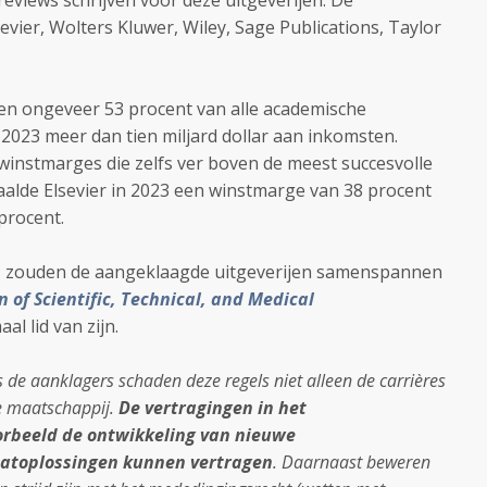
eviews schrijven voor deze uitgeverijen.
De
evier, Wolters Kluwer, Wiley, Sage Publications, Taylor
en ongeveer 53 procent van alle academische
 2023 meer dan tien miljard dollar aan inkomsten.
instmarges die zelfs ver boven de meest succesvolle
alde Elsevier in 2023 een winstmarge van 38 procent
procent.
n
zouden de aangeklaagde uitgeverijen samenspannen
n of Scientific, Technical, and Medical
aal lid van zijn.
 de aanklagers schaden deze regels niet alleen de carrières
e maatschappij.
De vertragingen in het
orbeeld de ontwikkeling van nieuwe
atoplossingen kunnen vertragen
. Daarnaast beweren