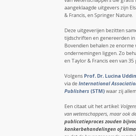
van wetenschappers die gratis r
aangeklaagde uitgevers zijn Els
& Francis, en Springer Nature.
Deze uitgeverijen bezitten sam
tijdschriften en genereerden in
Bovendien behalen ze enorme w
ondernemingen liggen. Zo beha
en Taylor & Francis een van 35 
Volgens
Prof. Dr. Lucina Uddi
via de
International Associatio
Publishers
(STM)
waar zij allem
Een citaat uit het artikel:
Volgens
van wetenschappers, maar ook d
publicatieproces zouden bijvo
kankerbehandelingen of klima