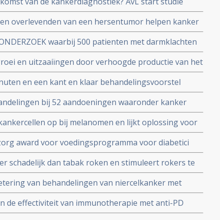
omst van de kankerdiagnostiek? AvL start studie
nnen overlevenden van een hersentumor helpen kanker
erwonnen hun hersentumor - GBM - en 2 ervan zijn al
N ONDERZOEK waarbij 500 patienten met darmklachten
et eigen cocktail van bewezen niet-toxische middelen.
f hun ervaringen met probiotica en beweging enz.
roei en uitzaaiïngen door verhoogde productie van het
 speelt bij wondheeling
uten en een kant en klaar behandelingsvoorstel
jk met nieuw apparaat gebaseerd op nanotechnologie.
handelingen bij 52 aandoeningen waaronder kanker
ut vermeld worden in persoonlijke medische dossiers
 kankercellen op bij melanomen en lijkt oplossing voor
ards van het NKI. Vorinostat blijkt ook bij recidief van
 zorg award voor voedingsprogramma voor diabetici
 myeloma met 94 procent bijzonder effectief
der schadelijk dan tabak roken en stimuleert rokers te
er juist door gestimuleerd te worden te beginnen met
betering van behandelingen van niercelkanker met
evelingen in een rapport aan Minister Bruins.
 de effectiviteit van immunotherapie met anti-PD
handeling van melanomen