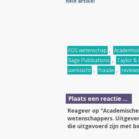
hele artikel
EOS wetenschap
,
Academisc
Sage Publications
,
Taylor & 
aanklacht
,
fraude
,
reviews
Plaats een reactie ...
Reageer op "Academische 
wetenschappers. Uitgevers
die uitgevoerd zijn met b