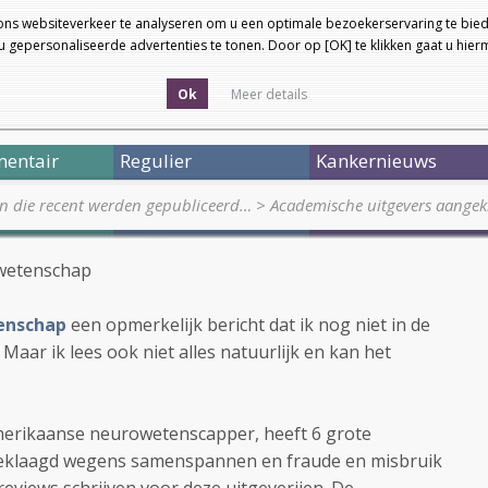
ons websiteverkeer te analyseren om u een optimale bezoekerservaring te bied
 gepersonaliseerde advertenties te tonen. Door op [OK] te klikken gaat u hie
Ok
Meer details
entair
Regulier
Kankernieuws
en die recent werden gepubliceerd…
>
Academische uitgevers aangek
 wetenschap
enschap
een opmerkelijk bericht dat ik nog niet in de
aar ik lees ook niet alles natuurlijk en kan het
merikaanse neurowetenscapper, heeft 6 grote
geklaagd wegens samenspannen en fraude en misbruik