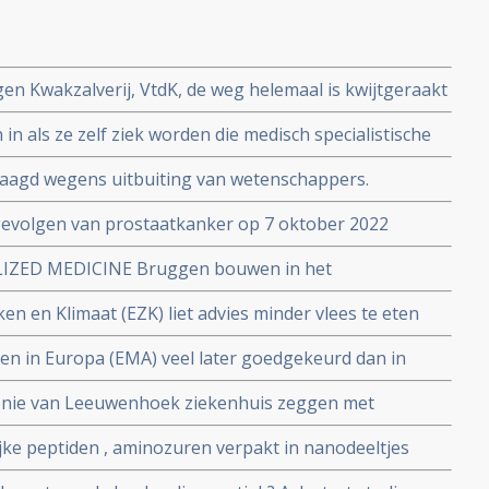
en Kwakzalverij, VtdK, de weg helemaal is kwijtgeraakt
van artikelen en publicaties
in als ze zelf ziek worden die medisch specialistische
sen regelen zelfs met voorrang een behandeling voor
aagd wegens uitbuiting van wetenschappers.
ljarden aan publicaties die uitgevoerd zijn met
 gevolgen van prostaatkanker op 7 oktober 2022
LIZED MEDICINE Bruggen bouwen in het
ubileumcongres om het 40-jarig bestaan van de
n en Klimaat (EZK) liet advies minder vlees te eten
arig bestaan van de Hahnemann Apotheek op 2 en 3
e, zo ontdekte Stichting Wakker Dier
n in Europa (EMA) veel later goedgekeurd dan in
enden levensjaren.
nie van Leeuwenhoek ziekenhuis zeggen met
o-punch ) van reeds bestaande medicijnen de sleutel
ke peptiden , aminozuren verpakt in nanodeeltjes
n kanker te hebben gevonden
ingen bij melanomen en blijkt als immuuntherapie