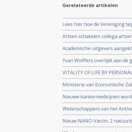
Gerelateerde artikelen
Lees hier hoe de Vereniging teg
afgelopen jaren. Een overzicht 
Artsen schakelen collega artsen 
zorg nodig heeft. Sommige art
Academische uitgevers aangekl
zichzelf
Uitgevers verdienden in 2023 mi
Yvan Wolffers overlijdt aan de
belastinggeld
VITALITY OF LIFE BY PERSONA
complementaire veld. 2 daags j
Ministerie van Economische Zake
NatuurApotheek en het 20+2 j
bewust weg uit klimaatcampagn
september 2022
Nieuwe kankermedicijnen worde
Amerika (FDA) en kost tienduiz
Wetenschappers van het Antho
combinatiebehandeling (one-tw
Nieuw NANO-Vaccin, 2 natuurlij
tot genezende behandeling va
voorkomt melanomen en uitzaai