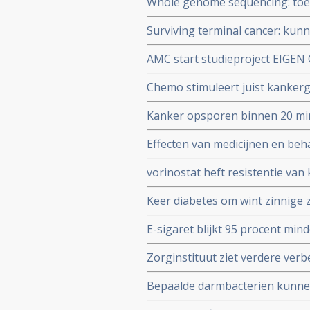
Whole genome sequencing: toek
uitstekend te werken
samen met UMC Utrecht
Surviving terminal cancer: ku
te overwinnen? Drie mannen ov
AMC start studieproject EIGE
15 en 20 jaar vrij van kanker m
en chronische vermoeidheid zel
Chemo stimuleert juist kankerg
bijhouden via een app.
eiwit WNT16B dat ook grote rol
Kanker opsporen binnen 20 min
wordt binnen drie jaar mogeli
Effecten van medicijnen en be
moeten volgens het Zorginstitu
vorinostat heft resistentie van
dure medicijnen aldus Rene Bern
Keer diabetes om wint zinnige
zwaar voorbehandelde multiple
E-sigaret blijkt 95 procent min
stoppen. Echter tieners lijken 
Zorginstituut ziet verdere ver
roken
nieuwe medicijnen en doet aanb
Bepaalde darmbacteriën kunnen
medicijnen verhogen bij de be