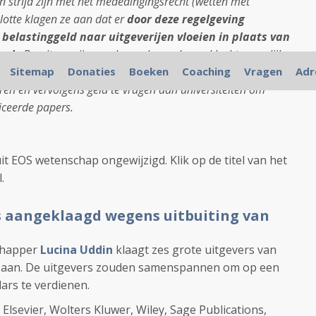
 strijd zijn met het mededingingsrecht (wetten met
slotte klagen ze aan dat er
door deze regelgeving
 belastinggeld naar uitgeverijen vloeien in plaats van
oek
. De uitgeverijen maken volgens de aanklacht namelijk
ppers, dat grotendeels door belastinggeld betaald wordt,
Sitemap
Donaties
Boeken
Coaching
Vragen
Adr
ceren en vervolgens geld te vragen aan universiteiten om
iceerde papers.
uit EOS wetenschap ongewijzigd. Klik op de titel van het
.
 aangeklaagd wegens uitbuiting van
chapper
Lucina Uddin
klaagt zes grote uitgevers van
en aan. De uitgevers zouden samenspannen om op een
ars te verdienen.
Elsevier, Wolters Kluwer, Wiley, Sage Publications,