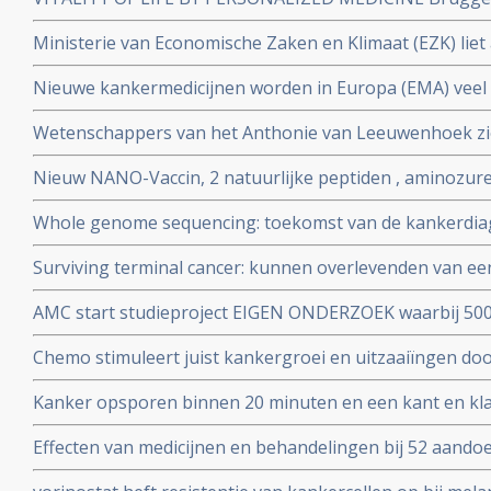
complementaire veld. 2 daags jubileumcongres om het 4
Ministerie van Economische Zaken en Klimaat (EZK) liet 
NatuurApotheek en het 20+2 jarig bestaan van de Ha
bewust weg uit klimaatcampagne, zo ontdekte Stichtin
september 2022
Nieuwe kankermedicijnen worden in Europa (EMA) veel 
Amerika (FDA) en kost tienduizenden levensjaren.
Wetenschappers van het Anthonie van Leeuwenhoek z
combinatiebehandeling (one-two-punch ) van reeds bes
Nieuw NANO-Vaccin, 2 natuurlijke peptiden , aminozure
tot genezende behandeling van kanker te hebben gev
voorkomt melanomen en uitzaaiingen bij melanomen en
Whole genome sequencing: toekomst van de kankerdiagn
uitstekend te werken
samen met UMC Utrecht
Surviving terminal cancer: kunnen overlevenden van e
te overwinnen? Drie mannen overwonnen hun hersentum
AMC start studieproject EIGEN ONDERZOEK waarbij 500
15 en 20 jaar vrij van kanker met eigen cocktail van be
en chronische vermoeidheid zelf hun ervaringen met pr
Chemo stimuleert juist kankergroei en uitzaaiïngen do
bijhouden via een app.
eiwit WNT16B dat ook grote rol speelt bij wondheeling
Kanker opsporen binnen 20 minuten en een kant en kl
wordt binnen drie jaar mogelijk met nieuw apparaat g
Effecten van medicijnen en behandelingen bij 52 aand
moeten volgens het Zorginstituut vermeld worden in pe