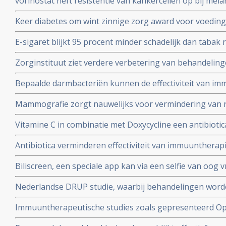
vorinostat heft resistentie van kankercellen op bij mel
dure medicijnen aldus Rene Bernards van het NKI. Vorinos
Keer diabetes om wint zinnige zorg award voor voedin
zwaar voorbehandelde multiple myeloma met 94 procent 
E-sigaret blijkt 95 procent minder schadelijk dan tabak 
stoppen. Echter tieners lijken er juist door gestimulee
Zorginstituut ziet verdere verbetering van behandelin
roken
nieuwe medicijnen en doet aanbevelingen in een rappor
Bepaalde darmbacteriën kunnen de effectiviteit van i
medicijnen verhogen bij de behandeling van melanome
Mammografie zorgt nauwelijks voor vermindering van ri
gevorderde borstkanker maar wel voor veel meer onno
Vitamine C in combinatie met Doxycycline een antibiot
overdiagnose
kankerstamcellen en lijkt nieuwe behandelingsoptie n
Antibiotica verminderen effectiviteit van immuuntherapi
microbiota de resultaten sterk verbeteren van immuun
Biliscreen, een speciale app kan via een selfie van oog v
medicijnen
en aan geelzucht gerelateerde leveraandoeningen ont
Nederlandse DRUP studie, waarbij behandelingen wor
DNA mutaties en receptorenexpressie geeft hoopvolle 
Immuuntherapeutische studies zoals gepresenteerd Op 
kankerpatienten
juni 2017