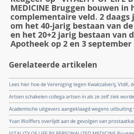
MEDICINE Bruggen bouwen in 
complementaire veld. 2 daags
om het 40-jarig bestaan van 
en het 20+2 jarig bestaan van
Apotheek op 2 en 3 september
Gerelateerde artikelen
Lees hier hoe de Vereniging tegen Kwakzalverij, VtdK, d
afgelopen jaren. Een overzicht van artikelen en publicat
Artsen schakelen collega artsen in als ze zelf ziek word
zorg nodig heeft. Sommige artsen regelen zelfs met v
Academische uitgevers aangeklaagd wegens uitbuiting
zichzelf
Uitgevers verdienden in 2023 miljarden aan publicaties 
Yvan Wolffers overlijdt aan de gevolgen van prostaatk
belastinggeld
VITALITY OF LIFE BY PERSONALIZED MEDICINE Brugge