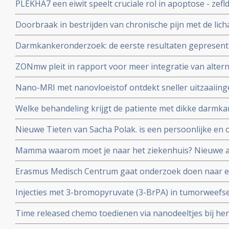
PLEKHA7 een eiwit speelt cruciale rol in apoptose - zefl
Onderzoekers aan de Mayo Clinic ontdekken dat repar
Doorbraak in bestrijden van chronische pijn met de li
tumoren kan voorkomen.
ontstekingsremmende stof palmitoylethanolamide welk
Darmkankeronderzoek: de eerste resultaten gepresentee
afwijkends gevonden
ZONmw pleit in rapport voor meer integratie van alter
aanvullende middelen en behandelingen in de regulier
Nano-MRI met nanovloeistof ontdekt sneller uitzaaiinge
behandeling van kanker sneller doen starten of juist a
Welke behandeling krijgt de patiente met dikke darmka
nodig zijn.
van vanavond 8 oktober 2013?
Nieuwe Tieten van Sacha Polak. is een persoonlijke en
over wel of niet preventief haar borsten te laten verwi
Mamma waarom moet je naar het ziekenhuis? Nieuwe a
van het BRCA-1 gen
peuters en kinderen die een ouder met kanker hebben o
Erasmus Medisch Centrum gaat onderzoek doen naar ef
Kankerspoken.
kanker als aanvulling op chemo of bestraling
Injecties met 3-bromopyruvate (3-BrPA) in tumorweefse
operatie en chemo bij borstkanker..Deze antiglycolitic 
Time released chemo toedienen via nanodeeltjes bij h
proces in kankercel en leidt tot natuurlijke celdood
multiforme, verdubbelt overlevingstijd in dierstudies