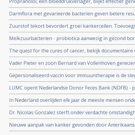
Propranolol, een bloeddrukverlager, blijkt effectief ge
angiosarcomen en is goedgekeurd als weesgeneesmedi
Darmflora met gevarieerde bacterien geven betere res
Europese Commissie.
bij melanomen dan een minder gevarieerde darmflora.
Zuurstof tekort bevordert groei kankercellen. Toevoegi
ozontherapie - kan groei van tumorcellen remmen of z
Melkzuurbacterien - probiotica aanwezig in gezond bo
tegen borstkanker blijkt uit kleinschalige studie
The quest for the cures of cancer, bekijk documentaire
wetenschappers en patienten over natuurlijke geneeswi
Vader Pieter en zoon Bernard van Vollenhoven geneze
en lymfklierkanker. Ook Jimmy Carter blijkt kankervrij.
Gepersonaliseerd vaccin voor immuuntherapie is de sle
kansen op genezen van kanker?
genezen van kanker ontdekt een team van wetenschap
LUMC opent Nederlandse Donor Feces Bank (NDFB) - p
gezond is zijn ontlasting kan doneren, welke gebruikt 
In Nederland overlijden elk jaar de meeste mensen onde
darmflora bij zieke patienten.via neussonde
Nederland staat tweede voor mensen ouder dan 65 jaar
Dr. Nicolas Gonzalez sterft onder verdachte omstandighe
de tijd de 10e complementair werkende arts die overlij
Nieuwe aanpak van kanker gevonden door Amerikaanse
verdachte omstandigheden