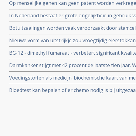
Op menselijke genen kan geen patent worden verkregen
Hooggerechtshof in de Verenigde Staten. Op synthetis
In Nederland bestaat er grote ongelijkheid in gebruik 
echter wel.
behandelingen voor kankerpatienten, aldus prof. dr. Ca
Botuitzaaiingen worden vaak veroorzaakt door stamcel
ontdekken wetenschappers.
Nieuwe vorm van uitstrijkje zou vroegtijdig eierstokk
baarmoederhalskanker ontdekken, beweren Amerikaa
BG-12 - dimethyl fumaraat - verbetert significant kwalit
klachten van bepaalde vorm van MS - multiple sclerose
Darmkanker stijgt met 42 procent de laatste tien jaar.
MS), aldus meta analyse van fase III studies.
Fonds start groot internationaal onderzoek naar effecte
Voedingstoffen als medicijn: biochemische kaart van men
risico van darmkanker
Ziektes kunnen voorkomen worden door individueel vo
Bloedtest kan bepalen of er chemo nodig is bij uitgeza
darmkanker, aldus promotie onderzoek van Bianca Mos