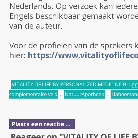
Nederlands
. Op verzoek kan iedere
Engels beschikbaar gemaakt word
van de auteur.
Voor de profielen van de sprekers k
hier:
https://www.vitalityoflifec
VITALITY OF LIFE BY PERSONALIZED MEDICINE Brugg
complementaire veld
,
NatuurApotheek
,
Hahnemann
Plaats een reactie ...
Reageer op "VITALITY OF LIFE