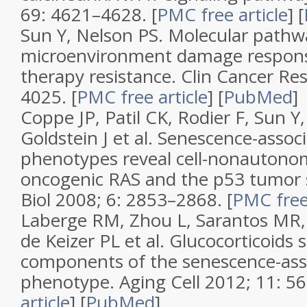
69
: 4621–4628.
[
PMC free article
]
[
Sun Y, Nelson PS.
Molecular pathwa
microenvironment damage respons
therapy resistance
.
Clin Cancer Re
4025.
[
PMC free article
]
[
PubMed
]
Coppe JP, Patil CK, Rodier F, Sun 
Goldstein J et al.
Senescence-associ
phenotypes reveal cell-nonautono
oncogenic RAS and the p53 tumor
Biol
2008;
6
: 2853–2868.
[
PMC free 
Laberge RM, Zhou L, Sarantos MR, 
de Keizer PL et al.
Glucocorticoids 
components of the senescence-ass
phenotype
.
Aging Cell
2012;
11
: 5
article
]
[
PubMed
]