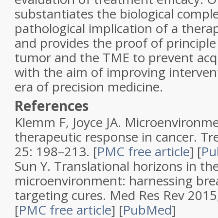
substantiates the biological compl
pathological implication of a thera
and provides the proof of principle
tumor and the TME to prevent acqu
with the aim of improving interve
era of precision medicine.
References
Klemm F, Joyce JA.
Microenvironmen
therapeutic response in cancer
.
Tre
25
: 198–213.
[
PMC free article
]
[
Pu
Sun Y.
Translational horizons in t
microenvironment: harnessing br
targeting cures
.
Med Res Rev
2015
[
PMC free article
]
[
PubMed
]