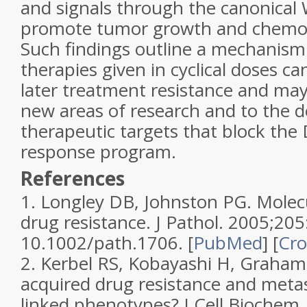
and signals through the canonical
promote tumor growth and chemot
Such findings outline a mechanism
therapies given in cyclical doses c
later treatment resistance and ma
new areas of research and to the 
therapeutic targets that block th
response program.
References
1.
Longley DB, Johnston PG. Molec
drug resistance.
J Pathol.
2005;
205
10.1002/path.1706.
[
PubMed
]
[
Cro
2.
Kerbel RS, Kobayashi H, Graham 
acquired drug resistance and metas
linked phenotypes?
J Cell Biochem