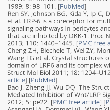
1989;
8
: 98–101.
[
PubMed
]
Ren SY, Johnson BG, Kida Y, Ip C, 
et al.
LRP-6 is a coreceptor for mult
signaling pathways in pericytes an
that are inhibited by DKK-1
.
Proc N
2013;
110
: 1440–1445.
[
PMC free a
Cheng ZH, Biechele T, Wei ZY, Mor
Wang LG et al.
Crystal structures o
domain of LRP6 and its complex w
Struct Mol Biol
2011;
18
: 1204–U1
article
]
[
PubMed
]
Bao J, Zheng JJ, Wu DQ.
The Struct
Mediated Inhibition of Wnt/LRP Si
2012;
5
: pe22.
[
PMC free article
]
[
P
Asangani IA, Dommeti VL, Wang XJ, 