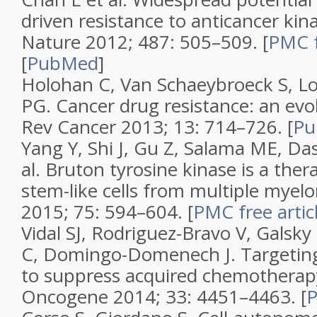
driven resistance to anticancer kina
Nature
2012;
487
: 505–509.
[
PMC f
[
PubMed
]
Holohan C, Van Schaeybroeck S, L
PG.
Cancer drug resistance: an ev
Rev Cancer
2013;
13
: 714–726.
[
Pu
Yang Y, Shi J, Gu Z, Salama ME, Da
al.
Bruton tyrosine kinase is a thera
stem-like cells from multiple myel
2015;
75
: 594–604.
[
PMC free artic
Vidal SJ, Rodriguez-Bravo V, Galsk
C, Domingo-Domenech J.
Targetin
to suppress acquired chemotherapy
Oncogene
2014;
33
: 4451–4463.
[