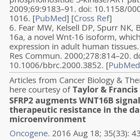
2009;
69
:9183–91. doi: 10.1158/0
1016.
[
PubMed
]
[
Cross Ref
]
6.
Fear MW, Kelsell DP, Spurr NK,
16a, a novel Wnt-16 isoform, which
expression in adult human tissues
Res Commun.
2000;
278
:814–20. do
10.1006/bbrc.2000.3852.
[
PubMed
Articles from
Cancer Biology & The
here courtesy of
Taylor & Francis
SFRP2 augments WNT16B signal
therapeutic resistance in the 
microenvironment
Oncogene
. 2016 Aug 18; 35(33): 