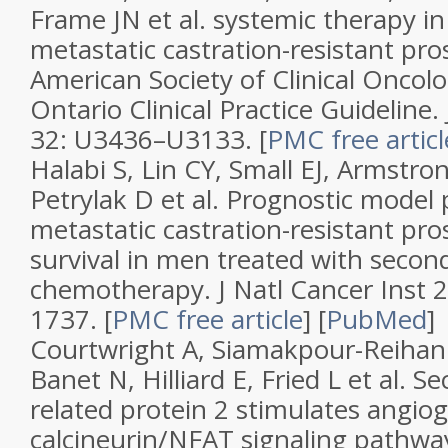
Frame JN et al.
systemic therapy i
metastatic castration-resistant pro
American Society of Clinical Oncol
Ontario Clinical Practice Guideline
.
32
: U3436–U3133.
[
PMC free articl
Halabi S, Lin CY, Small EJ, Armstro
Petrylak D et al.
Prognostic model 
metastatic castration-resistant pro
survival in men treated with second
chemotherapy
.
J Natl Cancer Inst
2
1737.
[
PMC free article
]
[
PubMed
]
Courtwright A, Siamakpour-Reihani 
Banet N, Hilliard E, Fried L et al.
Sec
related protein 2 stimulates angiog
calcineurin/NFAT signaling pathwa