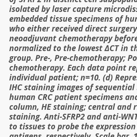
isolated by laser capture microdi
embedded tissue specimens of hu
who either received direct surger
neoadjuvant chemotherapy before
normalized to the lowest ΔCT in t
group. Pre-, Pre-chemotherapy; Pos
chemotherapy. Each data point re
individual patient; n=10. (d) Repr
IHC staining images of sequential
human CRC patient specimens anal
column, HE staining; central and 
staining. Anti-SFRP2 and anti-WN
to tissues to probe the expression
antigens, respectively. Scale bar, 