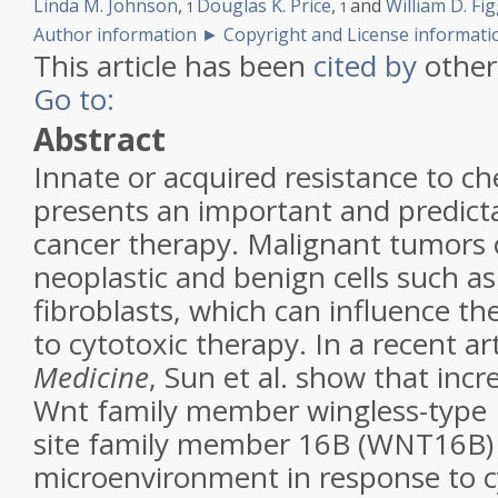
Linda M. Johnson
,
Douglas K. Price
,
and
William D. Fi
1
1
Author information
►
Copyright and License informat
This article has been
cited by
other 
Go to:
Abstract
Innate or acquired resistance to 
presents an important and predicta
cancer therapy. Malignant tumors 
neoplastic and benign cells such a
fibroblasts, which can influence t
to cytotoxic therapy. In a recent art
Medicine
, Sun et al. show that inc
Wnt family member wingless-type
site family member 16B (WNT16B)
microenvironment in response to 