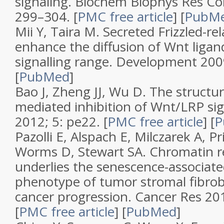
signaling
.
Biochem Biophys Res 
299–304.
[
PMC free article
]
[
PubM
Mii Y, Taira M.
Secreted Frizzled-re
enhance the diffusion of Wnt ligan
signalling range
.
Development
200
[
PubMed
]
Bao J, Zheng JJ, Wu D.
The structur
mediated inhibition of Wnt/LRP sig
2012;
5
: pe22.
[
PMC free article
]
[
P
Pazolli E, Alspach E, Milczarek A, Pri
Worms D, Stewart SA.
Chromatin r
underlies the senescence-associate
phenotype of tumor stromal fibrob
cancer progression
.
Cancer Res
20
[
PMC free article
]
[
PubMed
]