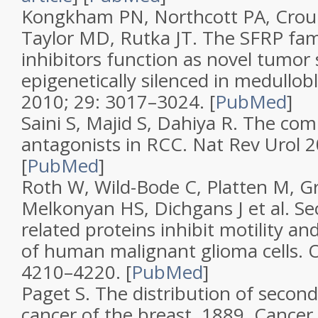
Kongkham PN, Northcott PA, Croul
Taylor MD, Rutka JT.
The SFRP fam
inhibitors function as novel tumor
epigenetically silenced in medullo
2010;
29
: 3017–3024.
[
PubMed
]
Saini S, Majid S, Dahiya R.
The comp
antagonists in RCC
.
Nat Rev Urol
2
[
PubMed
]
Roth W, Wild-Bode C, Platten M, G
Melkonyan HS, Dichgans J et al.
Se
related proteins inhibit motility 
of human malignant glioma cells
.
4210–4220.
[
PubMed
]
Paget S.
The distribution of secon
cancer of the breast. 1889
.
Cancer 