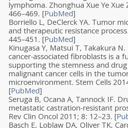
lymphoma
.
Zhonghua Xue Ye Xue 
466–469.
[
PubMed
]
Borriello L, DeClerck YA.
Tumor mi
and therapeutic resistance process
445–451.
[
PubMed
]
Kinugasa Y, Matsui T, Takakura N.
cancer-associated fibroblasts is a 
supporting the stemness and drug 
malignant cancer cells in the tumo
microenvironment
.
Stem Cells
201
[
PubMed
]
Seruga B, Ocana A, Tannock IF.
Dru
metastatic castration-resistant pro
Rev Clin Oncol
2011;
8
: 12–23.
[
Pu
Basch E, Loblaw DA, Oliver TK, Ca