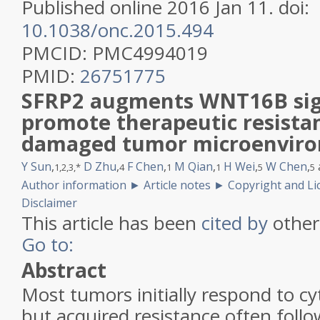
Published online 2016 Jan 11.
doi:
10.1038/onc.2015.494
PMCID:
PMC4994019
PMID:
26751775
SFRP2 augments WNT16B sig
promote therapeutic resistan
damaged tumor microenvir
Y Sun
,
D Zhu
,
F Chen
,
M Qian
,
H Wei
,
W Chen
,
1,
2,
3,
*
4
1
1
5
5
Author information
►
Article notes
►
Copyright and Li
Disclaimer
This article has been
cited by
other 
Go to:
Abstract
Most tumors initially respond to cy
but acquired resistance often foll