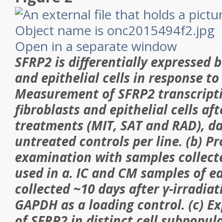
Open in a separate window
SFRP2 is differentially expressed
and epithelial cells in response t
Measurement of SFRP2 transcripti
fibroblasts and epithelial cells af
treatments (MIT, SAT and RAD), d
untreated controls per line. (b) Pr
examination with samples collecte
used in a. IC and CM samples of e
collected ~10 days after γ-irradia
GAPDH as a loading control. (c) Ex
of SFRP2 in distinct cell subpopul