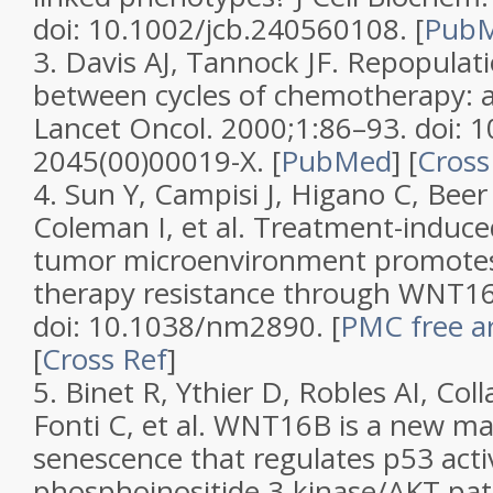
doi: 10.1002/jcb.240560108.
[
Pub
3.
Davis AJ, Tannock JF. Repopulati
between cycles of chemotherapy: a
Lancet Oncol.
2000;
1
:86–93. doi: 
2045(00)00019-X.
[
PubMed
]
[
Cross
4.
Sun Y, Campisi J, Higano C, Beer
Coleman I, et al. Treatment-induc
tumor microenvironment promotes
therapy resistance through WNT1
doi: 10.1038/nm2890.
[
PMC free ar
[
Cross Ref
]
5.
Binet R, Ythier D, Robles AI, Col
Fonti C, et al. WNT16B is a new mar
senescence that regulates p53 acti
phosphoinositide 3-kinase/AKT pa