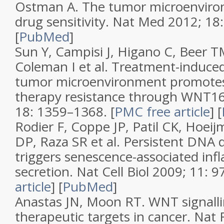
Ostman A.
The tumor microenviro
drug sensitivity
.
Nat Med
2012;
18
[
PubMed
]
Sun Y, Campisi J, Higano C, Beer T
Coleman I et al.
Treatment-induce
tumor microenvironment promotes
therapy resistance through WNT1
18
: 1359–1368.
[
PMC free article
]
[
Rodier F, Coppe JP, Patil CK, Hoe
DP, Raza SR et al.
Persistent DNA 
triggers senescence-associated in
secretion
.
Nat Cell Biol
2009;
11
: 
article
]
[
PubMed
]
Anastas JN, Moon RT.
WNT signall
therapeutic targets in cancer
.
Nat 