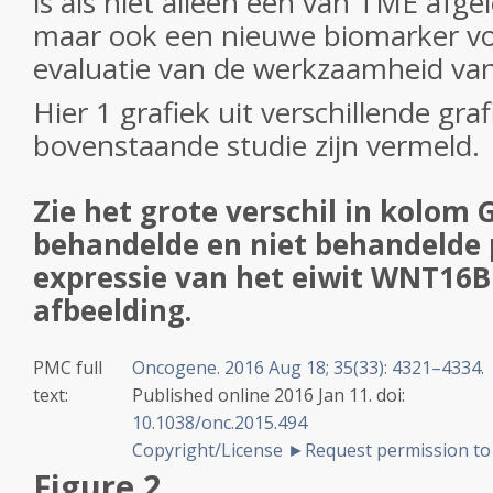
is als niet alleen een van TME afge
maar ook een nieuwe biomarker voo
evaluatie van de werkzaamheid va
Hier 1 grafiek uit verschillende graf
bovenstaande studie zijn vermeld.
Zie het grote verschil in kolom 
behandelde en niet behandelde 
expressie van het eiwit WNT16B
afbeelding.
PMC full
Oncogene. 2016 Aug 18; 35(33): 4321–4334.
text:
Published online 2016 Jan 11. doi:
10.1038/onc.2015.494
Copyright/License ►
Request permission to
Figure 2