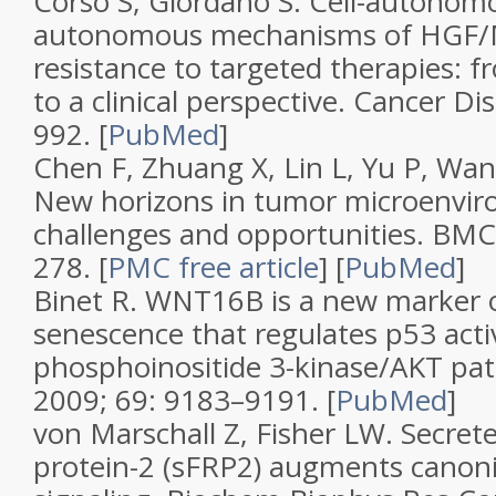
Corso S, Giordano S.
Cell-autonomo
autonomous mechanisms of HGF/
resistance to targeted therapies: f
to a clinical perspective
.
Cancer Di
992.
[
PubMed
]
Chen F, Zhuang X, Lin L, Yu P, Wang 
New horizons in tumor microenvir
challenges and opportunities
.
BMC
278.
[
PMC free article
]
[
PubMed
]
Binet R.
WNT16B is a new marker of
senescence that regulates p53 acti
phosphoinositide 3-kinase/AKT pa
2009;
69
: 9183–9191.
[
PubMed
]
von Marschall Z, Fisher LW.
Secrete
protein-2 (sFRP2) augments canon