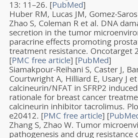
13
: 11–26.
[
PubMed
]
Huber RM, Lucas JM, Gomez-Sarosi
Zhao S, Coleman R et al.
DNA dama
secretion in the tumor microenvir
paracrine effects promoting prosta
treatment resistance
.
Oncotarget
2
[
PMC free article
]
[
PubMed
]
Siamakpour-Reihani S, Caster J, B
Courtwright A, Hilliard E, Usary J et
calcineurin/NFAT in SFRP2 induce
rationale for breast cancer treatm
calcineurin inhibitor tacrolimus
.
Pl
e20412.
[
PMC free article
]
[
PubMe
Zhang S, Zhao W.
Tumor microenv
pathogenesis and drug resistance 